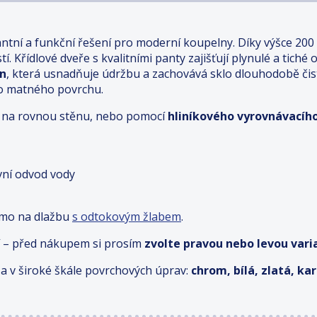
antní a funkční řešení pro moderní koupelny. Díky výšce 200
. Křídlové dveře s kvalitními panty zajišťují plynulé a tiché 
an
, která usnadňuje údržbu a zachovává sklo dlouhodobě či
ho matného povrchu.
ímo na rovnou stěnu, nebo pomocí
hliníkového vyrovnávacího
ivní odvod vody
ímo na dlažbu
s odtokovým žlabem
.
 – před nákupem si prosím
zvolte pravou nebo levou varia
a v široké škále povrchových úprav:
chrom, bílá, zlatá, k