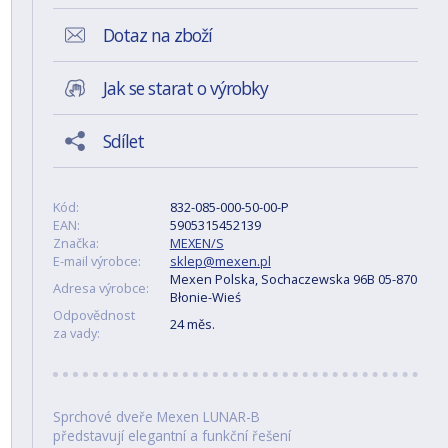
Dotaz na zboží
Jak se starat o výrobky
Sdílet
Kód:
832-085-000-50-00-P
EAN:
5905315452139
Značka:
MEXEN/S
E-mail výrobce:
sklep@mexen.pl
Mexen Polska, Sochaczewska 96B 05-870
Adresa výrobce:
Błonie-Wieś
Odpovědnost
24 měs.
za vady:
Sprchové dveře Mexen LUNAR-B
představují elegantní a funkční řešení