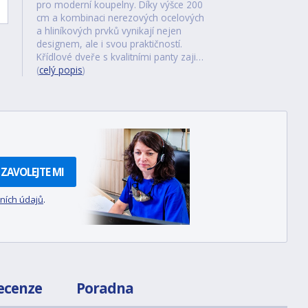
pro moderní koupelny. Díky výšce 200
cm a kombinaci nerezových ocelových
a hliníkových prvků vynikají nejen
designem, ale i svou praktičností.
Křídlové dveře s kvalitními panty zaji…
(
celý popis
)
ZAVOLEJTE MI
ních údajů
.
ecenze
Poradna