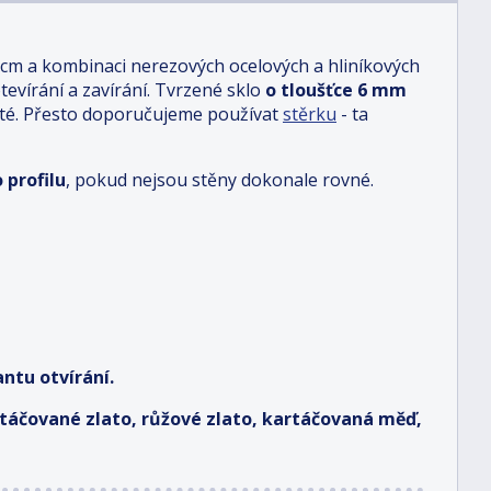
 cm a kombinaci nerezových ocelových a hliníkových
otevírání a zavírání. Tvrzené sklo
o tloušťce 6 mm
sté. Přesto doporučujeme používat
stěrku
- ta
 profilu
, pokud nejsou stěny dokonale rovné.
ntu otvírání.
artáčované zlato, růžové zlato, kartáčovaná měď,