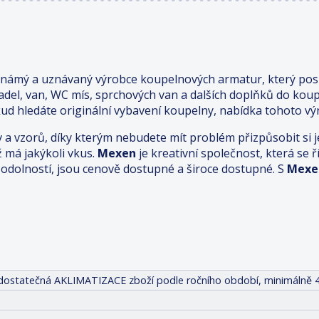
známý a uznávaný výrobce koupelnových armatur, který posk
adel, van, WC mís, sprchových van a dalších doplňků do kou
ud hledáte originální vybavení koupelny, nabídka tohoto výr
v a vzorů, díky kterým nebudete mít problém přizpůsobit s
ž má jakýkoli vkus.
Mexen
je kreativní společnost, která se
odolností, jsou cenově dostupné a široce dostupné. S
Mexe
it dostatečná AKLIMATIZACE zboží podle ročního období, minimálně 4