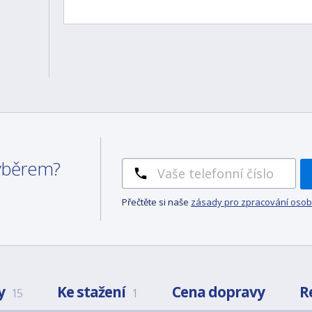
výběrem?
Přečtěte si naše
zásady pro zpracování osob
y
Ke stažení
Cena dopravy
R
15
1