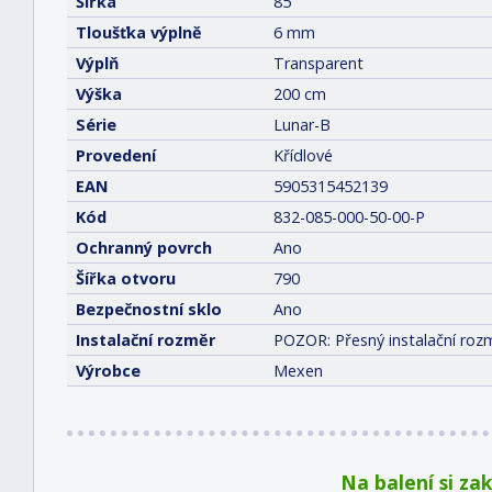
Šířka
85
Tloušťka výplně
6 mm
Výplň
Transparent
Výška
200 cm
Série
Lunar-B
Provedení
Křídlové
EAN
5905315452139
Kód
832-085-000-50-00-P
Ochranný povrch
Ano
Šířka otvoru
790
Bezpečnostní sklo
Ano
Instalační rozměr
POZOR: Přesný instalační rozm
Výrobce
Mexen
Na balení si za