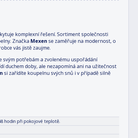
ytuje komplexní řešení. Sortiment společnosti
pelny. Značka
Mexen
se zaměřuje na modernost, o
obce vás jistě zaujme.
i je svým potřebám a zvolenému uspořádání
 řídí duchem doby, ale nezapomíná ani na užitečnost
n
si zařídíte koupelnu svých snů i v případě silně
8 hodin při pokojové teplotě.