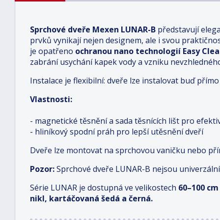
Sprchové dveře Mexen LUNAR-B
představují eleg
prvků vynikají nejen designem, ale i svou praktičností
je opatřeno
ochranou nano technologií Easy Cle
zabrání usychání kapek vody a vzniku nevzhledné
Instalace je flexibilní: dveře lze instalovat buď př
Vlastnosti:
- magnetické těsnění a sada těsnících lišt pro efekt
- hliníkový spodní práh pro lepší utěsnění dveří
Dveře lze montovat na sprchovou vaničku nebo př
Pozor:
Sprchové dveře LUNAR-B nejsou univerzální
Série LUNAR je dostupná ve velikostech
6
0–100 cm
nikl, kartáčovaná šedá a černá.