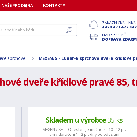
NAŠE PRODEJNA
KONTAKTY
ZÁKAZNICKÁ LINKA
+420 477 477 047
NAD 9 999 KČ
DOPRAVA ZDARM
eře sprchové
MEXEN/S - Lunar-B sprchové dveře křídlové pr
ové dveře křídlové pravé 85, tr
Skladem u výrobce
35 ks
MEXEN / SET - Odeslání je možné za 10 - 12 pr.
dní / doručení 1 - 2 pr. dny od odeslání