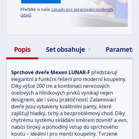
Přečtěte si naše
zásady pro zpracování osobních
údajů
.
Popis
Set obsahuje
Parametr
7
Sprchové dveře Mexen LUNAR-F
představují
elegantní a funkční řešení pro moderní koupelny.
Díky výšce 200 cm a kombinaci nerezových
ocelových a hliníkových prvků vynikají nejen
designem, ale i svou praktičností. Zalamovací
dveře jsou vybaveny kvalitními panty, které
zajišťují hladký, tichý a bezproblémový chod. Díky
chytrému systému skládání směrem dovnitř a ven,
nabízí široký a pohodlný vstup do sprchového
koutu – ideální i pro menší koupelny. Tvrzené