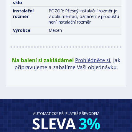
sklo
Instalační
POZOR: Přesný instalační rozměr je
rozměr
v dokumentaci, označení v produktu
není instalační rozměr.
Výrobce
Mexen
Na balení si zakládáme!
Prohlédněte si
, jak
připravujeme a zabalíme Vaši objednávku.
AUTOMATICKY PŘI PLATBĚ PŘEVODEM
SLEVA
3%