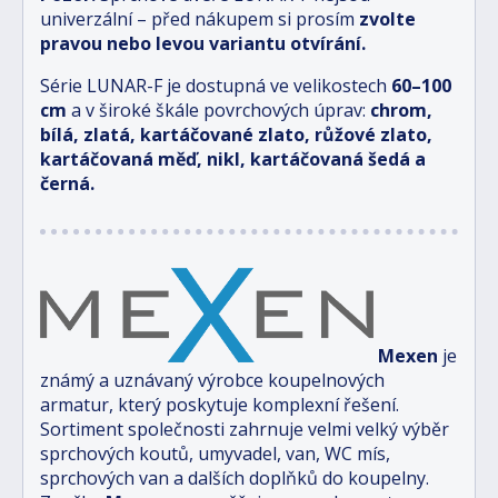
univerzální – před nákupem si prosím
zvolte
pravou nebo levou variantu otvírání.
Série LUNAR-F je dostupná ve velikostech
6
0–100
cm
a v široké škále povrchových úprav:
chrom,
bílá, zlatá, kartáčované zlato, růžové zlato,
kartáčovaná měď, nikl, kartáčovaná šedá a
černá.
Mexen
je
známý a uznávaný výrobce koupelnových
armatur, který poskytuje komplexní řešení.
Sortiment společnosti zahrnuje velmi velký výběr
sprchových koutů, umyvadel, van, WC mís,
sprchových van a dalších doplňků do koupelny.