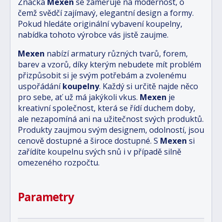
Značka
Mexen
se zaměřuje na modernost, o
čemž svědčí zajímavý, elegantní design a formy.
Pokud hledáte originální vybavení koupelny,
nabídka tohoto výrobce vás jistě zaujme.
Mexen
nabízí armatury různých tvarů, forem,
barev a vzorů, díky kterým nebudete mít problém
přizpůsobit si je svým potřebám a zvolenému
uspořádání
koupelny
. Každý si určitě najde něco
pro sebe, ať už má jakýkoli vkus.
Mexen
je
kreativní společnost, která se řídí duchem doby,
ale nezapomíná ani na užitečnost svých produktů.
Produkty zaujmou svým designem, odolností, jsou
cenově dostupné a široce dostupné. S
Mexen
si
zařídíte koupelnu svých snů i v případě silně
omezeného rozpočtu.
Parametry