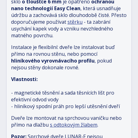
sklo
o tloušťce 6 mm
je opatřeno
ochranou
nano technologií Easy Clean
, která usnadňuje
údržbu a zachovává sklo dlouhodobě čisté. Přesto
doporučujeme používat
stěrku
- ta zabrání
usychání kapek vody a vzniku nevzhledného
matného povrchu.
Instalace je flexibilní: dveře lze instalovat buď
přímo na rovnou stěnu, nebo pomocí
hliníkového vyrovnávacího profilu
, pokud
nejsou stěny dokonale rovné.
Vlastnosti:
- magnetické těsnění a sada těsnících lišt pro
efektivní odvod vody
- hliníkový spodní práh pro lepší utěsnění dveří
Dveře lze montovat na sprchovou vaničku nebo
přímo na dlažbu
s odtokovým žlabem
.
Pozor:
Sprchové dveře LUNAR-F nejsou