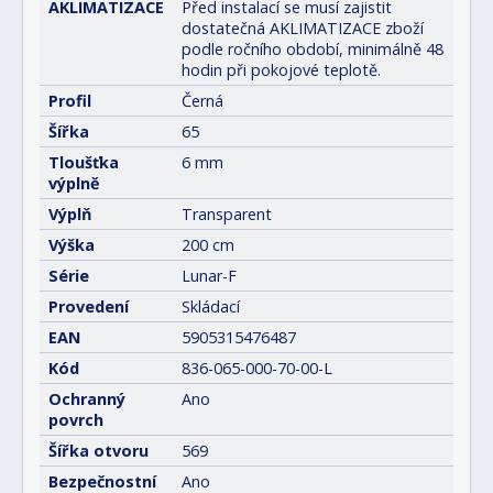
AKLIMATIZACE
Před instalací se musí zajistit
dostatečná AKLIMATIZACE zboží
podle ročního období, minimálně 48
hodin při pokojové teplotě.
Profil
Černá
Šířka
65
Tloušťka
6 mm
výplně
Výplň
Transparent
Výška
200 cm
Série
Lunar-F
Provedení
Skládací
EAN
5905315476487
Kód
836-065-000-70-00-L
Ochranný
Ano
povrch
Šířka otvoru
569
Bezpečnostní
Ano