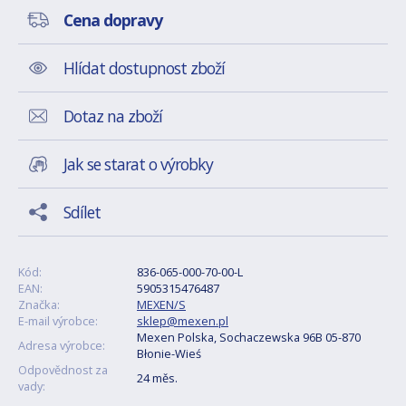
Cena dopravy
Hlídat dostupnost zboží
Dotaz na zboží
Jak se starat o výrobky
Sdílet
Kód:
836-065-000-70-00-L
EAN:
5905315476487
Značka:
MEXEN/S
E-mail výrobce:
sklep@mexen.pl
Mexen Polska, Sochaczewska 96B 05-870
Adresa výrobce:
Błonie-Wieś
Odpovědnost za
24 měs.
vady: