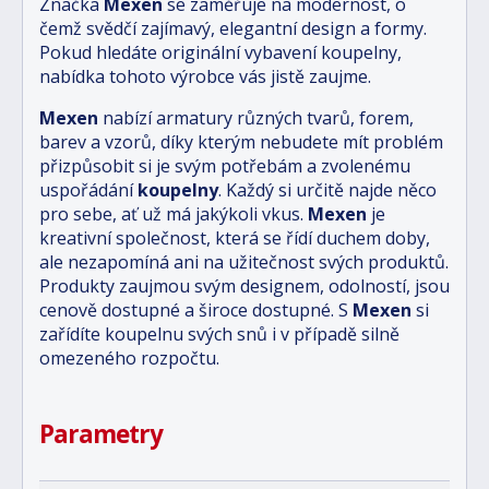
Značka
Mexen
se zaměřuje na modernost, o
čemž svědčí zajímavý, elegantní design a formy.
Pokud hledáte originální vybavení koupelny,
nabídka tohoto výrobce vás jistě zaujme.
Mexen
nabízí armatury různých tvarů, forem,
barev a vzorů, díky kterým nebudete mít problém
přizpůsobit si je svým potřebám a zvolenému
uspořádání
koupelny
. Každý si určitě najde něco
pro sebe, ať už má jakýkoli vkus.
Mexen
je
kreativní společnost, která se řídí duchem doby,
ale nezapomíná ani na užitečnost svých produktů.
Produkty zaujmou svým designem, odolností, jsou
cenově dostupné a široce dostupné. S
Mexen
si
zařídíte koupelnu svých snů i v případě silně
omezeného rozpočtu.
Parametry