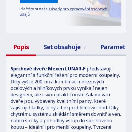
Přečtěte si naše
zásady pro zpracování osobních
údajů
.
Popis
Set obsahuje
Parametr
7
Sprchové dveře Mexen LUNAR-F
představují
elegantní a funkční řešení pro moderní koupelny.
Díky výšce 200 cm a kombinaci nerezových
ocelových a hliníkových prvků vynikají nejen
designem, ale i svou praktičností. Zalamovací
dveře jsou vybaveny kvalitními panty, které
zajišťují hladký, tichý a bezproblémový chod. Díky
chytrému systému skládání směrem dovnitř a ven,
nabízí široký a pohodlný vstup do sprchového
koutu – ideální i pro menší koupelny. Tvrzené