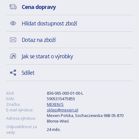
Cena dopravy
Hlídat dostupnost zboží
Dotaz na zboží
Jak se starat o výrobky
Sdílet
Kód:
836-065-000-01-00-L
EAN:
5905315475855
Značka:
MEXEN/S
E-mail výrobce:
sklep@mexen.pl
Mexen Polska, Sochaczewska 96B 05-870
Adresa výrobce:
Błonie-Wieś
Odpovědnost za
24 měs.
vady: