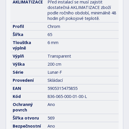
AKLIMATIZACE
Před instalací se musí zajistit
dostatečná AKLIMATIZACE zboží
podle ročního období, minimálně 48
hodin při pokojové teplotě.
Profil
Chrom
Šířka
65
Tloušťka
6 mm
výplně
Výplň
Transparent
Výška
200 cm
Série
Lunar-F
Provedení
Skládací
EAN
5905315475855
Kód
836-065-000-01-00-L
Ochranný
Ano
povrch
Šířka otvoru
569
Bezpečnostní
Ano