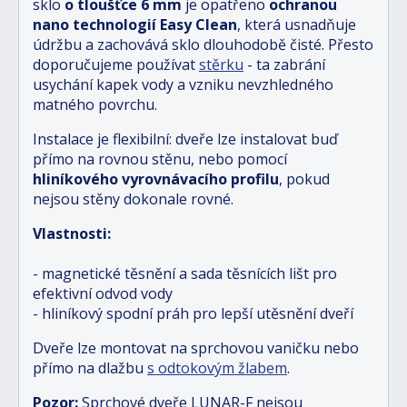
sklo
o tloušťce 6 mm
je opatřeno
ochranou
nano technologií Easy Clean
, která usnadňuje
údržbu a zachovává sklo dlouhodobě čisté. Přesto
doporučujeme používat
stěrku
- ta zabrání
usychání kapek vody a vzniku nevzhledného
matného povrchu.
Instalace je flexibilní: dveře lze instalovat buď
přímo na rovnou stěnu, nebo pomocí
hliníkového vyrovnávacího profilu
, pokud
nejsou stěny dokonale rovné.
Vlastnosti:
- magnetické těsnění a sada těsnících lišt pro
efektivní odvod vody
- hliníkový spodní práh pro lepší utěsnění dveří
Dveře lze montovat na sprchovou vaničku nebo
přímo na dlažbu
s odtokovým žlabem
.
Pozor:
Sprchové dveře LUNAR-F nejsou