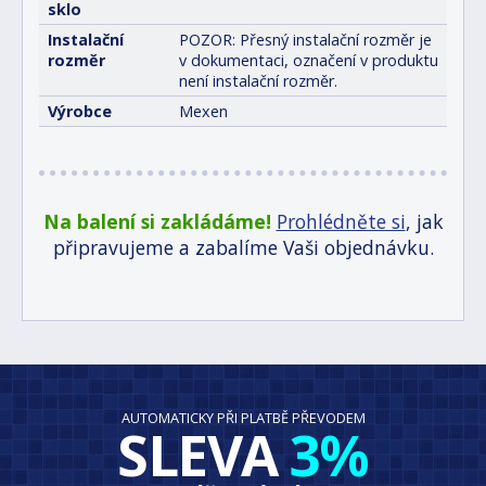
sklo
Instalační
POZOR: Přesný instalační rozměr je
rozměr
v dokumentaci, označení v produktu
není instalační rozměr.
Výrobce
Mexen
Na balení si zakládáme!
Prohlédněte si
, jak
připravujeme a zabalíme Vaši objednávku.
AUTOMATICKY PŘI PLATBĚ PŘEVODEM
SLEVA
3%