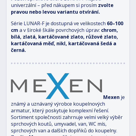
univerzální – před nákupem si prosím
zvolte
pravou nebo levou variantu otvírání.
Série LUNAR-F je dostupná ve velikostech
6
0–100
cm
a v široké škále povrchových úprav:
chrom,
bílá, zlatá, kartáčované zlato, růžové zlato,
kartáčovaná měď, nikl, kartáčovaná šedá a
černá.
Mexen
je
známý a uznávaný výrobce koupelnových
armatur, který poskytuje komplexní řešení.
Sortiment společnosti zahrnuje velmi velký výběr
sprchových koutů, umyvadel, van, WC mís,
sprchových van a dalších doplňků do koupelny.