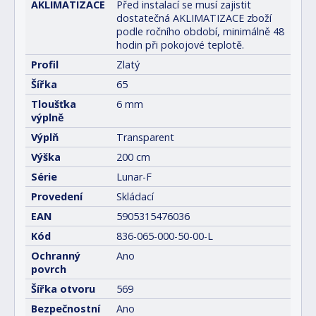
AKLIMATIZACE
Před instalací se musí zajistit
dostatečná AKLIMATIZACE zboží
podle ročního období, minimálně 48
hodin při pokojové teplotě.
Profil
Zlatý
Šířka
65
Tloušťka
6 mm
výplně
Výplň
Transparent
Výška
200 cm
Série
Lunar-F
Provedení
Skládací
EAN
5905315476036
Kód
836-065-000-50-00-L
Ochranný
Ano
povrch
Šířka otvoru
569
Bezpečnostní
Ano