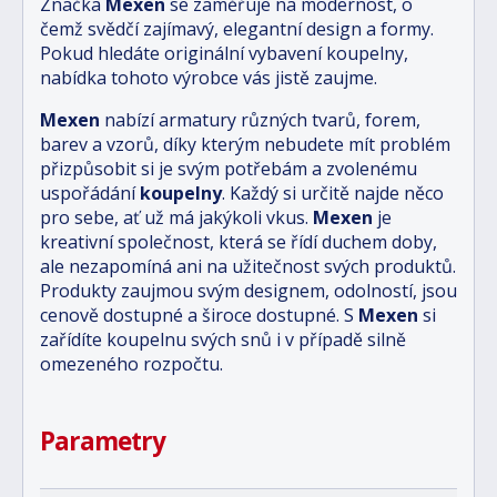
Značka
Mexen
se zaměřuje na modernost, o
čemž svědčí zajímavý, elegantní design a formy.
Pokud hledáte originální vybavení koupelny,
nabídka tohoto výrobce vás jistě zaujme.
Mexen
nabízí armatury různých tvarů, forem,
barev a vzorů, díky kterým nebudete mít problém
přizpůsobit si je svým potřebám a zvolenému
uspořádání
koupelny
. Každý si určitě najde něco
pro sebe, ať už má jakýkoli vkus.
Mexen
je
kreativní společnost, která se řídí duchem doby,
ale nezapomíná ani na užitečnost svých produktů.
Produkty zaujmou svým designem, odolností, jsou
cenově dostupné a široce dostupné. S
Mexen
si
zařídíte koupelnu svých snů i v případě silně
omezeného rozpočtu.
Parametry