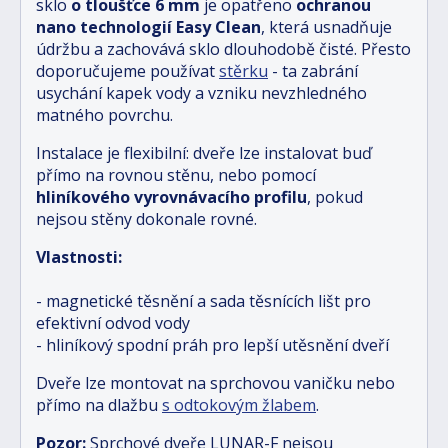
sklo
o tloušťce 6 mm
je opatřeno
ochranou
nano technologií Easy Clean
, která usnadňuje
údržbu a zachovává sklo dlouhodobě čisté. Přesto
doporučujeme používat
stěrku
- ta zabrání
usychání kapek vody a vzniku nevzhledného
matného povrchu.
Instalace je flexibilní: dveře lze instalovat buď
přímo na rovnou stěnu, nebo pomocí
hliníkového vyrovnávacího profilu
, pokud
nejsou stěny dokonale rovné.
Vlastnosti:
- magnetické těsnění a sada těsnících lišt pro
efektivní odvod vody
- hliníkový spodní práh pro lepší utěsnění dveří
Dveře lze montovat na sprchovou vaničku nebo
přímo na dlažbu
s odtokovým žlabem
.
Pozor:
Sprchové dveře LUNAR-F nejsou