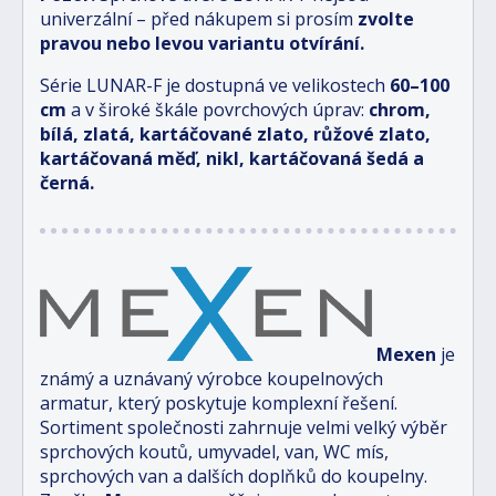
univerzální – před nákupem si prosím
zvolte
pravou nebo levou variantu otvírání.
Série LUNAR-F je dostupná ve velikostech
6
0–100
cm
a v široké škále povrchových úprav:
chrom,
bílá, zlatá, kartáčované zlato, růžové zlato,
kartáčovaná měď, nikl, kartáčovaná šedá a
černá.
Mexen
je
známý a uznávaný výrobce koupelnových
armatur, který poskytuje komplexní řešení.
Sortiment společnosti zahrnuje velmi velký výběr
sprchových koutů, umyvadel, van, WC mís,
sprchových van a dalších doplňků do koupelny.