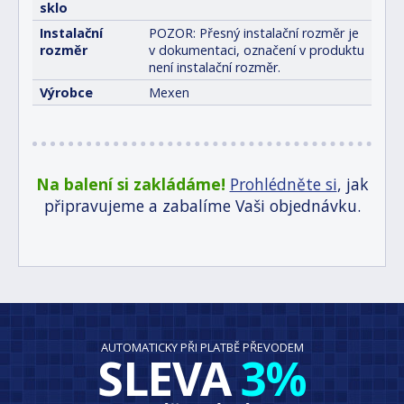
sklo
Instalační
POZOR: Přesný instalační rozměr je
rozměr
v dokumentaci, označení v produktu
není instalační rozměr.
Výrobce
Mexen
Na balení si zakládáme!
Prohlédněte si
, jak
připravujeme a zabalíme Vaši objednávku.
AUTOMATICKY PŘI PLATBĚ PŘEVODEM
SLEVA
3%