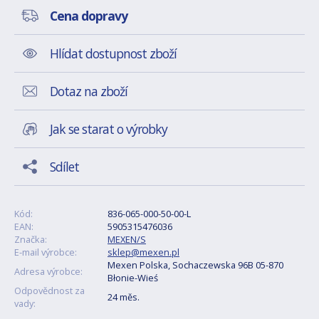
Cena dopravy
Hlídat dostupnost zboží
Dotaz na zboží
Jak se starat o výrobky
Sdílet
Kód:
836-065-000-50-00-L
EAN:
5905315476036
Značka:
MEXEN/S
E-mail výrobce:
sklep@mexen.pl
Mexen Polska, Sochaczewska 96B 05-870
Adresa výrobce:
Błonie-Wieś
Odpovědnost za
24 měs.
vady: