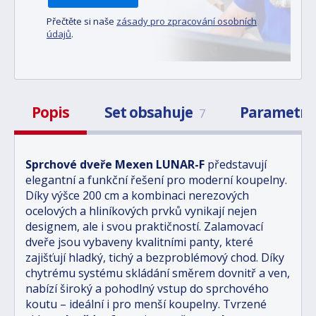
Přečtěte si naše
zásady pro zpracování osobních
údajů
.
Popis
Set obsahuje
Parametr
7
Sprchové dveře Mexen LUNAR-F
představují
elegantní a funkční řešení pro moderní koupelny.
Díky výšce 200 cm a kombinaci nerezových
ocelových a hliníkových prvků vynikají nejen
designem, ale i svou praktičností. Zalamovací
dveře jsou vybaveny kvalitními panty, které
zajišťují hladký, tichý a bezproblémový chod. Díky
chytrému systému skládání směrem dovnitř a ven,
nabízí široký a pohodlný vstup do sprchového
koutu – ideální i pro menší koupelny. Tvrzené