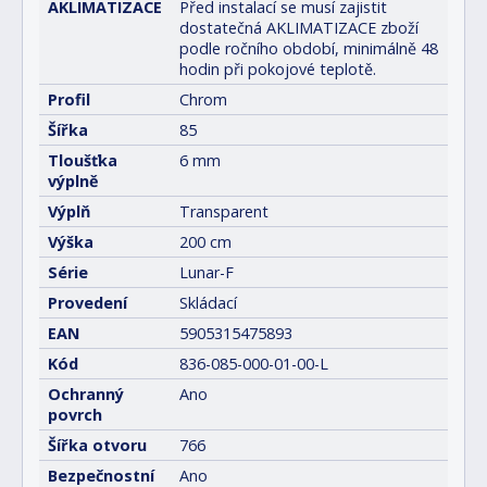
AKLIMATIZACE
Před instalací se musí zajistit
dostatečná AKLIMATIZACE zboží
podle ročního období, minimálně 48
hodin při pokojové teplotě.
Profil
Chrom
Šířka
85
Tloušťka
6 mm
výplně
Výplň
Transparent
Výška
200 cm
Série
Lunar-F
Provedení
Skládací
EAN
5905315475893
Kód
836-085-000-01-00-L
Ochranný
Ano
povrch
Šířka otvoru
766
Bezpečnostní
Ano