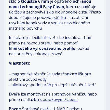
sklo
o tloušťce 6 mm
je opatřeno
ochranou
nano technologií Easy Clean
, která usnadňuje
údržbu a zachovává sklo dlouhodobě čisté. Přesto
doporučujeme používat
stěrku
- ta zabrání
usychání kapek vody a vzniku nevzhledného
matného povrchu.
Instalace je flexibilní: dveře lze instalovat buď
přímo na rovnou stěnu, nebo pomocí
hliníkového vyrovnávacího profilu
, pokud
nejsou stěny dokonale rovné.
Vlastnosti:
- magnetické těsnění a sada těsnících lišt pro
efektivní odvod vody
- hliníkový spodní práh pro lepší utěsnění dveří
Dveře lze montovat na sprchovou vaničku nebo
přímo na dlažbu
s odtokovým žlabem
.
Pozor:
Sprchové dveře LUNAR-F nejsou