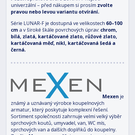
univerzální – před nákupem si prosím
zvolte
pravou nebo levou variantu otvírání.
Série LUNAR-F je dostupná ve velikostech
6
0–100
cm
a v široké škále povrchových úprav:
chrom,
bílá, zlatá, kartáčované zlato, růžové zlato,
kartáčovaná měď, nikl, kartáčovaná šedá a
černá.
Mexen
je
známý a uznávaný výrobce koupelnových
armatur, který poskytuje komplexní řešení.
Sortiment společnosti zahrnuje velmi velký výběr
sprchových koutů, umyvadel, van, WC mís,
sprchových van a dalších doplňků do koupelny.