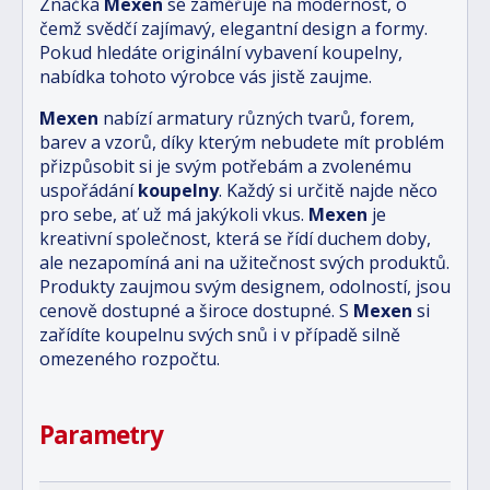
Značka
Mexen
se zaměřuje na modernost, o
čemž svědčí zajímavý, elegantní design a formy.
Pokud hledáte originální vybavení koupelny,
nabídka tohoto výrobce vás jistě zaujme.
Mexen
nabízí armatury různých tvarů, forem,
barev a vzorů, díky kterým nebudete mít problém
přizpůsobit si je svým potřebám a zvolenému
uspořádání
koupelny
. Každý si určitě najde něco
pro sebe, ať už má jakýkoli vkus.
Mexen
je
kreativní společnost, která se řídí duchem doby,
ale nezapomíná ani na užitečnost svých produktů.
Produkty zaujmou svým designem, odolností, jsou
cenově dostupné a široce dostupné. S
Mexen
si
zařídíte koupelnu svých snů i v případě silně
omezeného rozpočtu.
Parametry