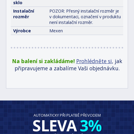
sklo
Instalační
POZOR: Přesný instalační rozměr je
rozměr
v dokumentaci, označení v produktu
není instalační rozměr.
Výrobce
Mexen
Na balení si zakládáme!
Prohlédněte si
, jak
připravujeme a zabalíme Vaši objednávku.
AUTOMATICKY PŘI PLATBĚ PŘEVODEM
SLEVA
3%