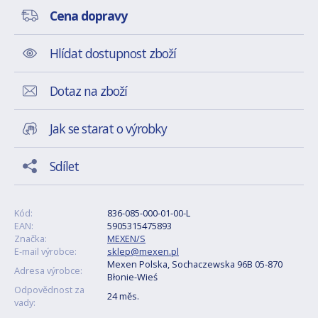
Cena dopravy
Hlídat dostupnost zboží
Dotaz na zboží
Jak se starat o výrobky
Sdílet
Kód:
836-085-000-01-00-L
EAN:
5905315475893
Značka:
MEXEN/S
E-mail výrobce:
sklep@mexen.pl
Mexen Polska, Sochaczewska 96B 05-870
Adresa výrobce:
Błonie-Wieś
Odpovědnost za
24 měs.
vady: