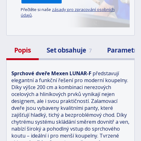
Přečtěte si naše
zásady pro zpracování osobních
údajů
.
Popis
Set obsahuje
Parametr
7
Sprchové dveře Mexen LUNAR-F
představují
elegantní a funkční řešení pro moderní koupelny.
Díky výšce 200 cm a kombinaci nerezových
ocelových a hliníkových prvků vynikají nejen
designem, ale i svou praktičností. Zalamovací
dveře jsou vybaveny kvalitními panty, které
zajišťují hladký, tichý a bezproblémový chod. Díky
chytrému systému skládání směrem dovnitř a ven,
nabízí široký a pohodlný vstup do sprchového
koutu – ideální i pro menší koupelny. Tvrzené