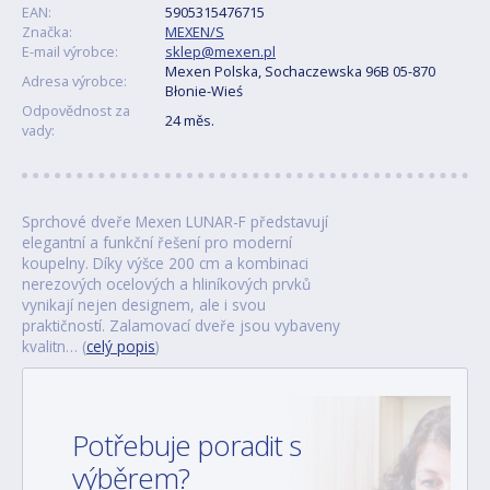
EAN:
5905315476715
Značka:
MEXEN/S
E-mail výrobce:
sklep@mexen.pl
Mexen Polska, Sochaczewska 96B 05-870
Adresa výrobce:
Błonie-Wieś
Odpovědnost za
24 měs.
vady:
Sprchové dveře Mexen LUNAR-F představují
elegantní a funkční řešení pro moderní
koupelny. Díky výšce 200 cm a kombinaci
nerezových ocelových a hliníkových prvků
vynikají nejen designem, ale i svou
praktičností. Zalamovací dveře jsou vybaveny
kvalitn… (
celý popis
)
Potřebuje poradit s
výběrem?