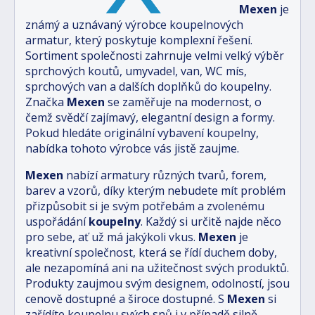
Mexen
je
známý a uznávaný výrobce koupelnových
armatur, který poskytuje komplexní řešení.
Sortiment společnosti zahrnuje velmi velký výběr
sprchových koutů, umyvadel, van, WC mís,
sprchových van a dalších doplňků do koupelny.
Značka
Mexen
se zaměřuje na modernost, o
čemž svědčí zajímavý, elegantní design a formy.
Pokud hledáte originální vybavení koupelny,
nabídka tohoto výrobce vás jistě zaujme.
Mexen
nabízí armatury různých tvarů, forem,
barev a vzorů, díky kterým nebudete mít problém
přizpůsobit si je svým potřebám a zvolenému
uspořádání
koupelny
. Každý si určitě najde něco
pro sebe, ať už má jakýkoli vkus.
Mexen
je
kreativní společnost, která se řídí duchem doby,
ale nezapomíná ani na užitečnost svých produktů.
Produkty zaujmou svým designem, odolností, jsou
cenově dostupné a široce dostupné. S
Mexen
si
zařídíte koupelnu svých snů i v případě silně