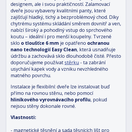
designem, ale i svou praktičností. Zalamovací
dveře jsou vybaveny kvalitními panty, které
zajišťují hladký, tichý a bezproblémový chod. Díky
chytrému systému skládání směrem dovnitř a ven,
nabízí široký a pohodlný vstup do sprchového
koutu – ideální i pro menší koupelny. Tvrzené
sklo
o tloušťce 6 mm
je opatřeno
ochranou
nano technologií Easy Clean
, která usnadňuje
údržbu a zachovává sklo dlouhodobě čisté. Přesto
doporučujeme používat
stěrku
- ta zabrání
usychání kapek vody a vzniku nevzhledného
matného povrchu.
Instalace je flexibilní: dveře lze instalovat buď
přímo na rovnou stěnu, nebo pomocí
hliníkového vyrovnávacího profilu
, pokud
nejsou stěny dokonale rovné.
Vlastnosti:
- magnetické těsnění a sada těsnících lišt pro