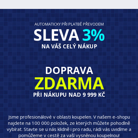
AUTOMATICKY PŘI PLATBĚ PŘEVODEM
SLEVA
3%
NA VÁŠ CELÝ NÁKUP
DOPRAVA
ZDARMA
PŘI NÁKUPU NAD 9 999 KČ
Jsme profesionálové v oblasti koupelen. V našem e-shopu
najdete na 100 000 položek, ze kterých můžete pohodlně
vybírat. Stavte se u nás klidně i pro radu, rádi vás uvidíme a
pomůžeme v cestě za vaší vysněnou koupelnou!