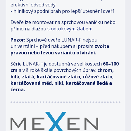
efektivní odvod vody
- hliníkový spodní práh pro lepší utěsnění dveří
Dveře lze montovat na sprchovou vaničku nebo
přímo na dlažbu
s odtokovým žlabem
.
Pozor:
Sprchové dveře LUNAR-F nejsou
univerzální – před nákupem si prosím
zvolte
pravou nebo levou variantu otvírání.
Série LUNAR-F je dostupná ve velikostech
6
0–100
cm
a v široké škále povrchových úprav:
chrom,
bílá, zlatá, kartáčované zlato, růžové zlato,
kartáčovaná měď, nikl, kartáčovaná šedá a
černá.