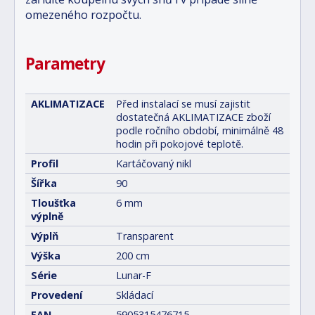
omezeného rozpočtu.
Parametry
AKLIMATIZACE
Před instalací se musí zajistit
dostatečná AKLIMATIZACE zboží
podle ročního období, minimálně 48
hodin při pokojové teplotě.
Profil
Kartáčovaný nikl
Šířka
90
Tloušťka
6 mm
výplně
Výplň
Transparent
Výška
200 cm
Série
Lunar-F
Provedení
Skládací
EAN
5905315476715