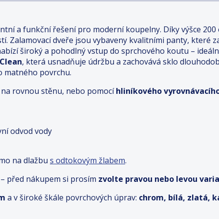
antní a funkční řešení pro moderní koupelny. Díky výšce 200
tí. Zalamovací dveře jsou vybaveny kvalitními panty, které za
bízí široký a pohodlný vstup do sprchového koutu – ideální
 Clean
, která usnadňuje údržbu a zachovává sklo dlouhodob
ho matného povrchu.
ímo na rovnou stěnu, nebo pomocí
hliníkového vyrovnávacího
ivní odvod vody
ímo na dlažbu
s odtokovým žlabem
.
 – před nákupem si prosím
zvolte pravou nebo levou varia
cm
a v široké škále povrchových úprav:
chrom, bílá, zlatá, 