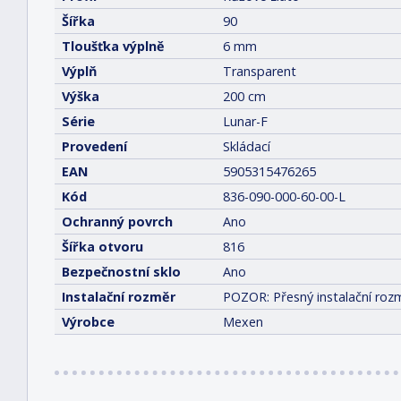
Šířka
90
Tloušťka výplně
6 mm
Výplň
Transparent
Výška
200 cm
Série
Lunar-F
Provedení
Skládací
EAN
5905315476265
Kód
836-090-000-60-00-L
Ochranný povrch
Ano
Šířka otvoru
816
Bezpečnostní sklo
Ano
Instalační rozměr
POZOR: Přesný instalační rozm
Výrobce
Mexen