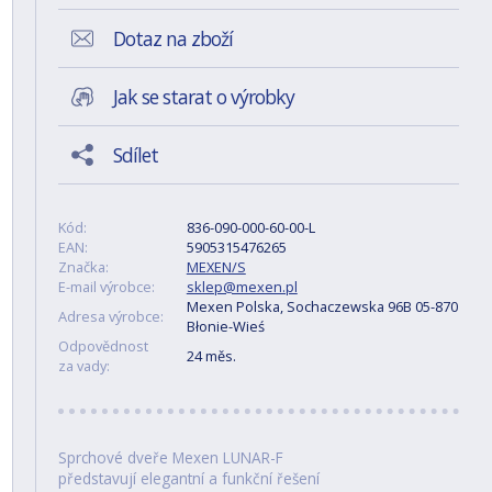
Dotaz na zboží
Jak se starat o výrobky
Sdílet
Kód:
836-090-000-60-00-L
EAN:
5905315476265
Značka:
MEXEN/S
E-mail výrobce:
sklep@mexen.pl
Mexen Polska, Sochaczewska 96B 05-870
Adresa výrobce:
Błonie-Wieś
Odpovědnost
24 měs.
za vady:
Sprchové dveře Mexen LUNAR-F
představují elegantní a funkční řešení