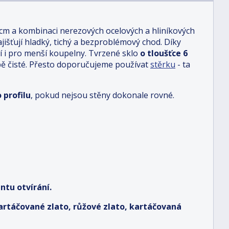
 cm a kombinaci nerezových ocelových a hliníkových
jišťují hladký, tichý a bezproblémový chod. Díky
 i pro menší koupelny. Tvrzené sklo
o tloušťce 6
ě čisté. Přesto doporučujeme používat
stěrku
- ta
 profilu
, pokud nejsou stěny dokonale rovné.
ntu otvírání.
kartáčované zlato, růžové zlato, kartáčovaná