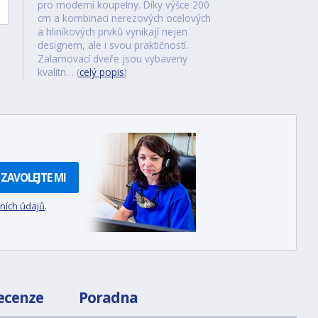
pro moderní koupelny. Díky výšce 200
cm a kombinaci nerezových ocelových
a hliníkových prvků vynikají nejen
designem, ale i svou praktičností.
Zalamovací dveře jsou vybaveny
kvalitn… (
celý popis
)
ZAVOLEJTE MI
ních údajů
.
ecenze
Poradna