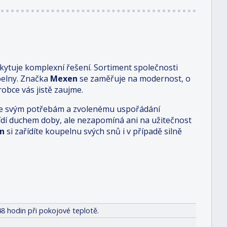
ytuje komplexní řešení. Sortiment společnosti
pelny. Značka
Mexen
se zaměřuje na modernost, o
obce vás jistě zaujme.
i je svým potřebám a zvolenému uspořádání
 řídí duchem doby, ale nezapomíná ani na užitečnost
n
si zařídíte koupelnu svých snů i v případě silně
8 hodin při pokojové teplotě.