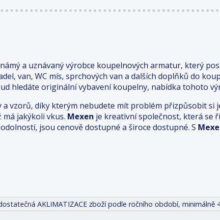
známý a uznávaný výrobce koupelnových armatur, který posk
adel, van, WC mís, sprchových van a dalších doplňků do kou
ud hledáte originální vybavení koupelny, nabídka tohoto výr
v a vzorů, díky kterým nebudete mít problém přizpůsobit s
ž má jakýkoli vkus.
Mexen
je kreativní společnost, která se
odolností, jsou cenově dostupné a široce dostupné. S
Mexe
it dostatečná AKLIMATIZACE zboží podle ročního období, minimálně 4