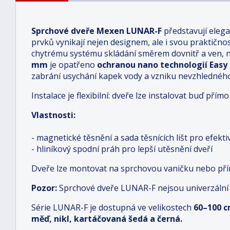
Sprchové dveře Mexen LUNAR-F
představují eleg
prvků vynikají nejen designem, ale i svou praktičnos
chytrému systému skládání směrem dovnitř a ven, na
mm
je opatřeno
ochranou nano technologií Easy
zabrání usychání kapek vody a vzniku nevzhledné
Instalace je flexibilní: dveře lze instalovat buď př
Vlastnosti:
- magnetické těsnění a sada těsnících lišt pro efekt
- hliníkový spodní práh pro lepší utěsnění dveří
Dveře lze montovat na sprchovou vaničku nebo př
Pozor:
Sprchové dveře LUNAR-F nejsou univerzální
Série LUNAR-F je dostupná ve velikostech
6
0–100 
měď, nikl, kartáčovaná šedá a černá.