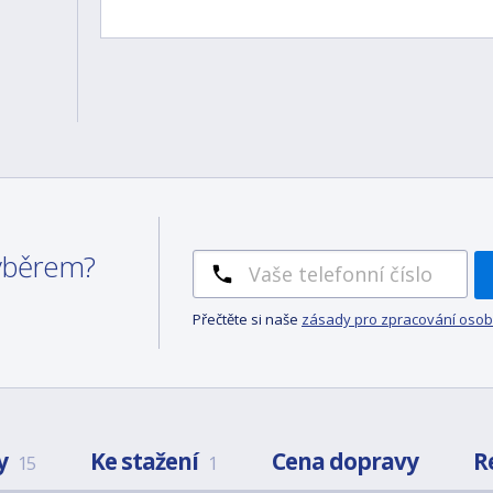
výběrem?
Přečtěte si naše
zásady pro zpracování osob
y
Ke stažení
Cena dopravy
R
15
1