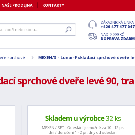
NAŠE PRODEJNA
KONTAKTY
ZÁKAZNICKÁ LINKA
+420 477 477 047
NAD 9 999 KČ
DOPRAVA ZDARM
eře sprchové
MEXEN/S - Lunar-F skládací sprchové dveře le
ací sprchové dveře levé 90, tra
Skladem u výrobce
32 ks
MEXEN / SET - Odeslání je možné za 10 - 12 pr.
dní / doručení 1 - 2 pr. dny od odeslání