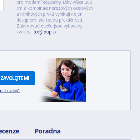
pro moderní koupelny. Díky výšce 200
cm a kombinaci nerezových ocelových
a hliníkových prvků vynikají nejen
designem, ale i svou praktičností.
Zalamovací dveře jsou vybaveny
kvalitn… (
celý popis
)
ZAVOLEJTE MI
ních údajů
.
ecenze
Poradna