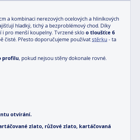
 cm a kombinaci nerezových ocelových a hliníkových
jišťují hladký, tichý a bezproblémový chod. Díky
 i pro menší koupelny. Tvrzené sklo
o tloušťce 6
ě čisté. Přesto doporučujeme používat
stěrku
- ta
 profilu
, pokud nejsou stěny dokonale rovné.
ntu otvírání.
kartáčované zlato, růžové zlato, kartáčovaná