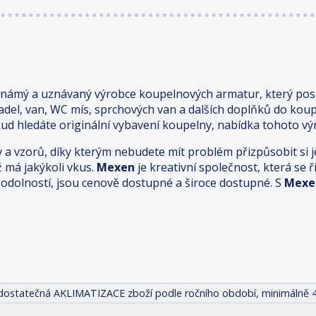
známý a uznávaný výrobce koupelnových armatur, který posk
adel, van, WC mís, sprchových van a dalších doplňků do kou
ud hledáte originální vybavení koupelny, nabídka tohoto výr
v a vzorů, díky kterým nebudete mít problém přizpůsobit s
ž má jakýkoli vkus.
Mexen
je kreativní společnost, která se
odolností, jsou cenově dostupné a široce dostupné. S
Mexe
it dostatečná AKLIMATIZACE zboží podle ročního období, minimálně 4