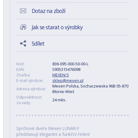
Dotaz na zboží
Jak se starat o výrobky
Sdílet
Kód:
836-095-000-50-00-L
EAN:
5905315476098
Značka:
MEXEN/S
E-mail výrobce:
sklep@mexen.pl
Mexen Polska, Sochaczewska 96B 05-870
Adresa výrobce:
Błonie-Wieś
Odpovědnost
24 měs.
za vady:
Sprchové dveře Mexen LUNAR-F
představují elegantní a funkční řešení