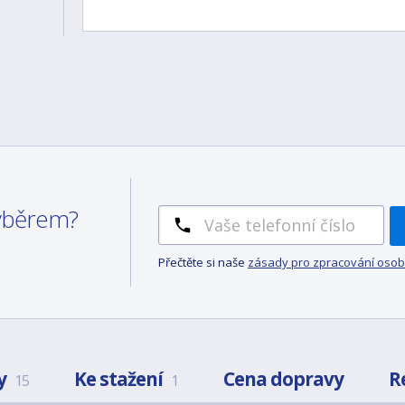
výběrem?
Přečtěte si naše
zásady pro zpracování osob
y
Ke stažení
Cena dopravy
R
15
1