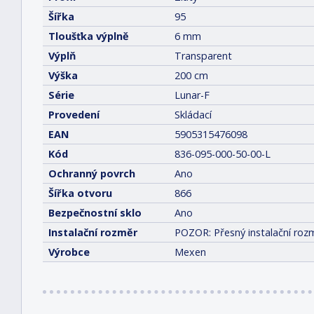
Šířka
95
Tloušťka výplně
6 mm
Výplň
Transparent
Výška
200 cm
Série
Lunar-F
Provedení
Skládací
EAN
5905315476098
Kód
836-095-000-50-00-L
Ochranný povrch
Ano
Šířka otvoru
866
Bezpečnostní sklo
Ano
Instalační rozměr
POZOR: Přesný instalační rozm
Výrobce
Mexen