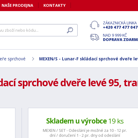
NAŠE PRODEJNA
KONTAKTY
ZÁKAZNICKÁ LINKA
+420 477 477 047
NAD 9 999 KČ
DOPRAVA ZDARM
eře sprchové
MEXEN/S - Lunar-F skládací sprchové dveře le
ací sprchové dveře levé 95, tra
Skladem u výrobce
19 ks
MEXEN / SET - Odeslání je možné za 10 - 12 pr.
dní / doručení 1 - 2 pr. dny od odeslání