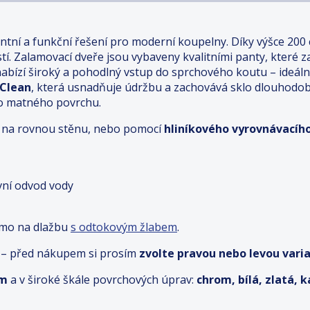
antní a funkční řešení pro moderní koupelny. Díky výšce 200
tí. Zalamovací dveře jsou vybaveny kvalitními panty, které za
bízí široký a pohodlný vstup do sprchového koutu – ideální
 Clean
, která usnadňuje údržbu a zachovává sklo dlouhodob
ho matného povrchu.
ímo na rovnou stěnu, nebo pomocí
hliníkového vyrovnávacího
ivní odvod vody
ímo na dlažbu
s odtokovým žlabem
.
 – před nákupem si prosím
zvolte pravou nebo levou varia
cm
a v široké škále povrchových úprav:
chrom, bílá, zlatá, 