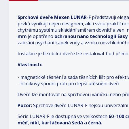
Sprchové dveře Mexen LUNAR-F
představují eleg
prvků vynikají nejen designem, ale i svou praktičnos
chytrému systému skládání směrem dovnitř a ven, na
mm
je opatřeno
ochranou nano technologií Easy
zabrání usychání kapek vody a vzniku nevzhledné
Instalace je flexibilní: dveře lze instalovat buď př
Vlastnosti:
- magnetické těsnění a sada těsnících lišt pro efekt
- hliníkový spodní práh pro lepší utěsnění dveří
Dveře lze montovat na sprchovou vaničku nebo př
Pozor:
Sprchové dveře LUNAR-F nejsou univerzální
Série LUNAR-F je dostupná ve velikostech
6
0–100 
měď, nikl, kartáčovaná šedá a černá.