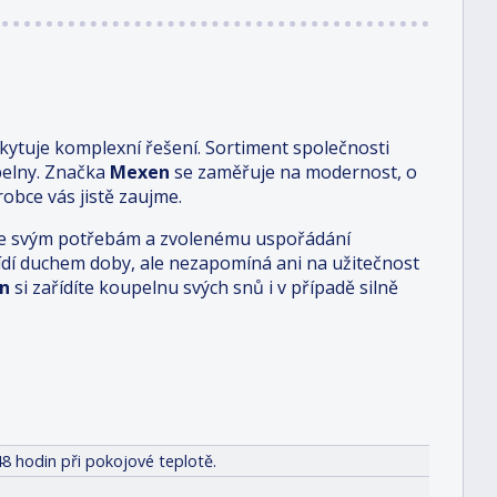
ytuje komplexní řešení. Sortiment společnosti
pelny. Značka
Mexen
se zaměřuje na modernost, o
obce vás jistě zaujme.
i je svým potřebám a zvolenému uspořádání
 řídí duchem doby, ale nezapomíná ani na užitečnost
n
si zařídíte koupelnu svých snů i v případě silně
8 hodin při pokojové teplotě.