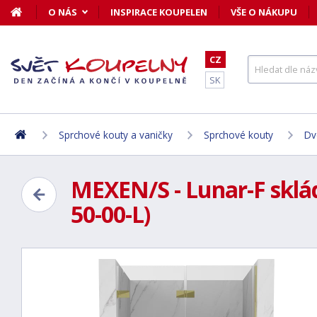
O NÁS
INSPIRACE KOUPELEN
VŠE O NÁKUPU
CZ
SK
Sprchové kouty a vaničky
Sprchové kouty
Dv
MEXEN/S - Lunar-F sklád
50-00-L)