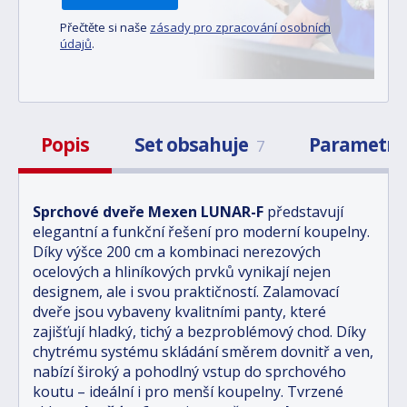
Přečtěte si naše
zásady pro zpracování osobních
údajů
.
Popis
Set obsahuje
Parametr
7
Sprchové dveře Mexen LUNAR-F
představují
elegantní a funkční řešení pro moderní koupelny.
Díky výšce 200 cm a kombinaci nerezových
ocelových a hliníkových prvků vynikají nejen
designem, ale i svou praktičností. Zalamovací
dveře jsou vybaveny kvalitními panty, které
zajišťují hladký, tichý a bezproblémový chod. Díky
chytrému systému skládání směrem dovnitř a ven,
nabízí široký a pohodlný vstup do sprchového
koutu – ideální i pro menší koupelny. Tvrzené