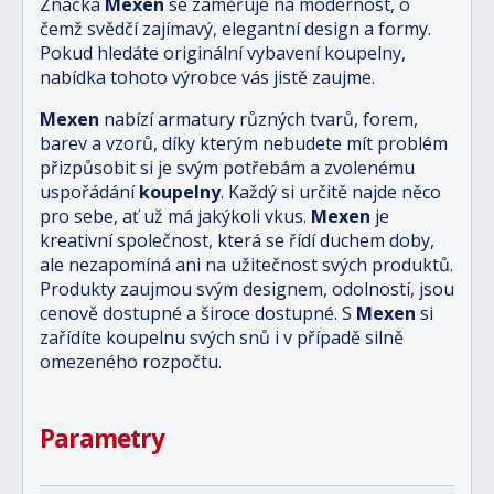
Značka
Mexen
se zaměřuje na modernost, o
čemž svědčí zajímavý, elegantní design a formy.
Pokud hledáte originální vybavení koupelny,
nabídka tohoto výrobce vás jistě zaujme.
Mexen
nabízí armatury různých tvarů, forem,
barev a vzorů, díky kterým nebudete mít problém
přizpůsobit si je svým potřebám a zvolenému
uspořádání
koupelny
. Každý si určitě najde něco
pro sebe, ať už má jakýkoli vkus.
Mexen
je
kreativní společnost, která se řídí duchem doby,
ale nezapomíná ani na užitečnost svých produktů.
Produkty zaujmou svým designem, odolností, jsou
cenově dostupné a široce dostupné. S
Mexen
si
zařídíte koupelnu svých snů i v případě silně
omezeného rozpočtu.
Parametry