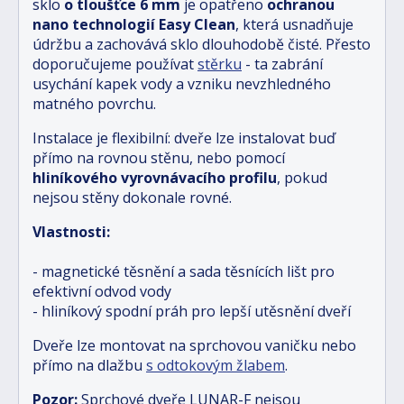
sklo
o tloušťce 6 mm
je opatřeno
ochranou
nano technologií Easy Clean
, která usnadňuje
údržbu a zachovává sklo dlouhodobě čisté. Přesto
doporučujeme používat
stěrku
- ta zabrání
usychání kapek vody a vzniku nevzhledného
matného povrchu.
Instalace je flexibilní: dveře lze instalovat buď
přímo na rovnou stěnu, nebo pomocí
hliníkového vyrovnávacího profilu
, pokud
nejsou stěny dokonale rovné.
Vlastnosti:
- magnetické těsnění a sada těsnících lišt pro
efektivní odvod vody
- hliníkový spodní práh pro lepší utěsnění dveří
Dveře lze montovat na sprchovou vaničku nebo
přímo na dlažbu
s odtokovým žlabem
.
Pozor:
Sprchové dveře LUNAR-F nejsou