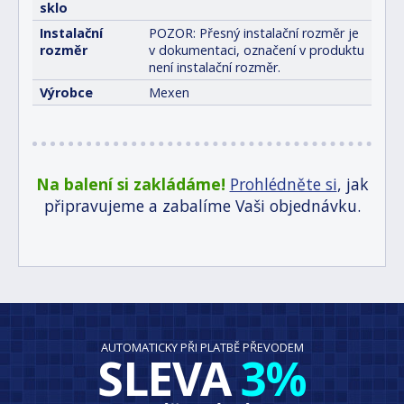
sklo
Instalační
POZOR: Přesný instalační rozměr je
rozměr
v dokumentaci, označení v produktu
není instalační rozměr.
Výrobce
Mexen
Na balení si zakládáme!
Prohlédněte si
, jak
připravujeme a zabalíme Vaši objednávku.
AUTOMATICKY PŘI PLATBĚ PŘEVODEM
SLEVA
3%