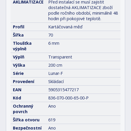
AKLIMATIZACE
Před instalací se musí zajistit
dostatečná AKLIMATIZACE zboží
podle ročního období, minimálně 48
hodin při pokojové teplotě.
Profil
Kartáčovaná měď
Šířka
70
Tloušťka
6 mm
výplně
Výplň
Transparent
Výška
200 cm
Série
Lunar-F
Provedení
Skládací
EAN
5905315477217
Kód
836-070-000-65-00-P
Ochranný
Ano
povrch
Šířka otvoru
619
Bezpečnostní
Ano