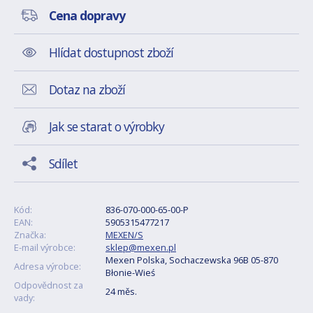
Cena dopravy
Hlídat dostupnost zboží
Dotaz na zboží
Jak se starat o výrobky
Sdílet
Kód:
836-070-000-65-00-P
EAN:
5905315477217
Značka:
MEXEN/S
E-mail výrobce:
sklep@mexen.pl
Mexen Polska, Sochaczewska 96B 05-870
Adresa výrobce:
Błonie-Wieś
Odpovědnost za
24 měs.
vady: