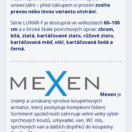
univerzální – před nákupem si prosím
zvolte
pravou nebo levou variantu otvírání.
Série LUNAR-F je dostupná ve velikostech
6
0–100
cm
a v široké škále povrchových úprav:
chrom,
bílá, zlatá, kartáčované zlato, růžové zlato,
kartáčovaná měď, nikl, kartáčovaná šedá a
černá.
Mexen
je
známý a uznávaný výrobce koupelnových
armatur, který poskytuje komplexní řešení.
Sortiment společnosti zahrnuje velmi velký výběr
sprchových koutů, umyvadel, van, WC mís,
sprchových van a dalších doplňků do koupelny.