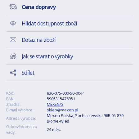
Cena dopravy
Hlídat dostupnost zboží
Dotaz na zboží
Jak se starat o výrobky
Sdílet
Kód:
836-075-000-50-00-P
EAN:
5905315476951
Značka:
MEXEN/S
E-mail výrobce:
sklep@mexen.pl
Mexen Polska, Sochaczewska 96B 05-870
Adresa výrobce:
Błonie-Wieś
Odpovědnost za
24 měs.
vady: