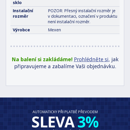
sklo
Instalační
POZOR: Přesný instalační rozměr je
rozměr
v dokumentaci, označení v produktu
není instalační rozměr.
Výrobce
Mexen
Na balení si zakládáme!
Prohlédněte si
, jak
připravujeme a zabalíme Vaši objednávku.
AUTOMATICKY PŘI PLATBĚ PŘEVODEM
SLEVA
3%