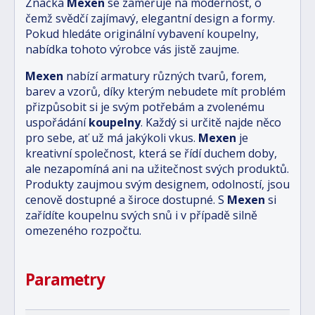
Značka
Mexen
se zaměřuje na modernost, o
čemž svědčí zajímavý, elegantní design a formy.
Pokud hledáte originální vybavení koupelny,
nabídka tohoto výrobce vás jistě zaujme.
Mexen
nabízí armatury různých tvarů, forem,
barev a vzorů, díky kterým nebudete mít problém
přizpůsobit si je svým potřebám a zvolenému
uspořádání
koupelny
. Každý si určitě najde něco
pro sebe, ať už má jakýkoli vkus.
Mexen
je
kreativní společnost, která se řídí duchem doby,
ale nezapomíná ani na užitečnost svých produktů.
Produkty zaujmou svým designem, odolností, jsou
cenově dostupné a široce dostupné. S
Mexen
si
zařídíte koupelnu svých snů i v případě silně
omezeného rozpočtu.
Parametry