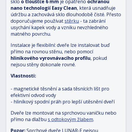
sklo
o tloušťce 6 mm
je opatřeno
ochranou
nano technologií Easy Clean
, která usnadňuje
údržbu a zachovává sklo dlouhodobě čisté. Přesto
doporučujeme používat
stěrku
- ta zabrání
usychání kapek vody a vzniku nevzhledného
matného povrchu.
Instalace je flexibilní: dveře lze instalovat buď
přímo na rovnou stěnu, nebo pomocí
hliníkového vyrovnávacího profilu
, pokud
nejsou stěny dokonale rovné.
Vlastnosti:
- magnetické těsnění a sada těsnících lišt pro
efektivní odvod vody
- hliníkový spodní práh pro lepší utěsnění dveří
Dveře lze montovat na sprchovou vaničku nebo
přímo na dlažbu
s odtokovým žlabem
.
Pozor:
Sprchové dveře LUNAR-F nejsou