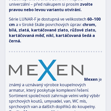
univerzální – před nákupem si prosím
zvolte
pravou nebo levou variantu otvírání.
Série LUNAR-F je dostupná ve velikostech
6
0–100
cm
a v široké škále povrchových úprav:
chrom,
bílá, zlatá, kartáčované zlato, růžové zlato,
kartáčovaná měď, nikl, kartáčovaná šedá a
černá.
Mexen
je
známý a uznávaný výrobce koupelnových
armatur, který poskytuje komplexní řešení.
Sortiment společnosti zahrnuje velmi velký výběr
sprchových koutů, umyvadel, van, WC mís,
sprchových van a dalších doplňků do koupelny.