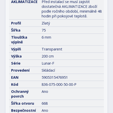
AKLIMATIZACE
Před instalací se musí zajistit
dostatečná AKLIMATIZACE zboží
podle ročního období, minimálně 48
hodin při pokojové teplotě.
Profil
Zlatý
Šířka
75
Tloušťka
6 mm
výplně
Výplň
Transparent
Výška
200 cm
Série
Lunar-F
Provedení
Skládací
EAN
5905315476951
Kód
836-075-000-50-00-P
Ochranný
Ano
povrch
Šířka otvoru
668
Bezpečnostní
Ano