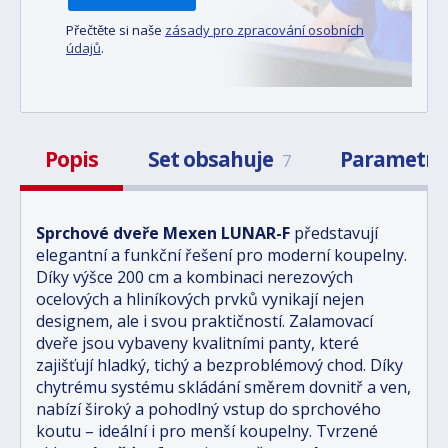
Přečtěte si naše
zásady pro zpracování osobních
údajů
.
Popis
Set obsahuje
Parametr
7
Sprchové dveře Mexen LUNAR-F
představují
elegantní a funkční řešení pro moderní koupelny.
Díky výšce 200 cm a kombinaci nerezových
ocelových a hliníkových prvků vynikají nejen
designem, ale i svou praktičností. Zalamovací
dveře jsou vybaveny kvalitními panty, které
zajišťují hladký, tichý a bezproblémový chod. Díky
chytrému systému skládání směrem dovnitř a ven,
nabízí široký a pohodlný vstup do sprchového
koutu – ideální i pro menší koupelny. Tvrzené