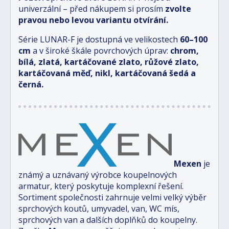
univerzální – před nákupem si prosím
zvolte
pravou nebo levou variantu otvírání.
Série LUNAR-F je dostupná ve velikostech
6
0–100
cm
a v široké škále povrchových úprav:
chrom,
bílá, zlatá, kartáčované zlato, růžové zlato,
kartáčovaná měď, nikl, kartáčovaná šedá a
černá.
Mexen
je
známý a uznávaný výrobce koupelnových
armatur, který poskytuje komplexní řešení.
Sortiment společnosti zahrnuje velmi velký výběr
sprchových koutů, umyvadel, van, WC mís,
sprchových van a dalších doplňků do koupelny.