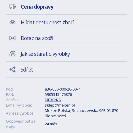
Cena dopravy
Hlídat dostupnost zboží
Dotaz na zboží
Jak se starat o výrobky
Sdílet
Kód:
836-080-000-20-00-P
EAN:
5905315476876
Značka:
MEXEN/S
E-mail výrobce:
sklep@mexen.pl
Mexen Polska, Sochaczewska 96B 05-870
Adresa výrobce:
Błonie-Wieś
Odpovědnost za
24 měs.
vady: