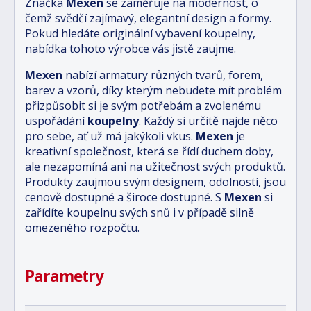
Značka
Mexen
se zaměřuje na modernost, o
čemž svědčí zajímavý, elegantní design a formy.
Pokud hledáte originální vybavení koupelny,
nabídka tohoto výrobce vás jistě zaujme.
Mexen
nabízí armatury různých tvarů, forem,
barev a vzorů, díky kterým nebudete mít problém
přizpůsobit si je svým potřebám a zvolenému
uspořádání
koupelny
. Každý si určitě najde něco
pro sebe, ať už má jakýkoli vkus.
Mexen
je
kreativní společnost, která se řídí duchem doby,
ale nezapomíná ani na užitečnost svých produktů.
Produkty zaujmou svým designem, odolností, jsou
cenově dostupné a široce dostupné. S
Mexen
si
zařídíte koupelnu svých snů i v případě silně
omezeného rozpočtu.
Parametry