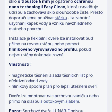
sklo
o tloušťce 6 mm
je opatřeno
ochranou
nano technologií Easy Clean
, která usnadňuje
údržbu a zachovává sklo dlouhodobě čisté. Přesto
doporučujeme používat
stěrku
- ta zabrání
usychání kapek vody a vzniku nevzhledného
matného povrchu.
Instalace je flexibilní: dveře lze instalovat buď
přímo na rovnou stěnu, nebo pomocí
hliníkového vyrovnávacího profilu
, pokud
nejsou stěny dokonale rovné.
Vlastnosti:
- magnetické těsnění a sada těsnících lišt pro
efektivní odvod vody
- hliníkový spodní práh pro lepší utěsnění dveří
Dveře lze montovat na sprchovou vaničku nebo
přímo na dlažbu
s odtokovým žlabem
.
Pozor:
Sprchové dveře LUNAR-F nejsou