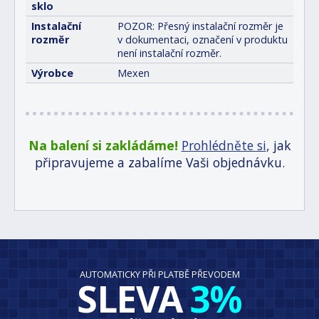
sklo
Instalační
POZOR: Přesný instalační rozměr je
rozměr
v dokumentaci, označení v produktu
není instalační rozměr.
Výrobce
Mexen
Na balení si zakládáme!
Prohlédněte si
, jak
připravujeme a zabalíme Vaši objednávku.
AUTOMATICKY PŘI PLATBĚ PŘEVODEM
SLEVA
3%