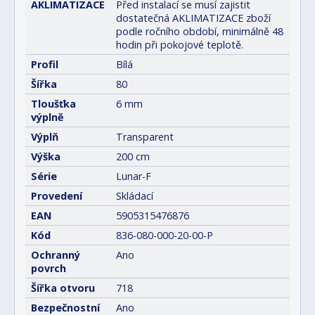
AKLIMATIZACE
Před instalací se musí zajistit
dostatečná AKLIMATIZACE zboží
podle ročního období, minimálně 48
hodin při pokojové teplotě.
Profil
Bílá
Šířka
80
Tloušťka
6 mm
výplně
Výplň
Transparent
Výška
200 cm
Série
Lunar-F
Provedení
Skládací
EAN
5905315476876
Kód
836-080-000-20-00-P
Ochranný
Ano
povrch
Šířka otvoru
718
Bezpečnostní
Ano