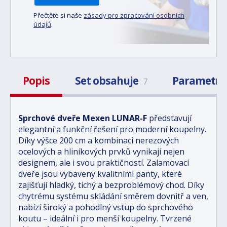
Přečtěte si naše
zásady pro zpracování osobních
údajů
.
Popis
Set obsahuje
Parametr
7
Sprchové dveře Mexen LUNAR-F
představují
elegantní a funkční řešení pro moderní koupelny.
Díky výšce 200 cm a kombinaci nerezových
ocelových a hliníkových prvků vynikají nejen
designem, ale i svou praktičností. Zalamovací
dveře jsou vybaveny kvalitními panty, které
zajišťují hladký, tichý a bezproblémový chod. Díky
chytrému systému skládání směrem dovnitř a ven,
nabízí široký a pohodlný vstup do sprchového
koutu – ideální i pro menší koupelny. Tvrzené