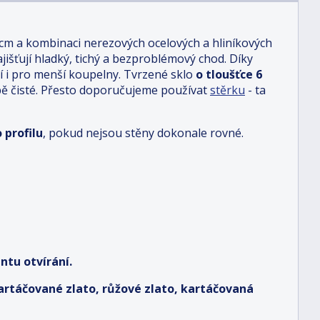
 cm a kombinaci nerezových ocelových a hliníkových
jišťují hladký, tichý a bezproblémový chod. Díky
 i pro menší koupelny. Tvrzené sklo
o tloušťce 6
ě čisté. Přesto doporučujeme používat
stěrku
- ta
 profilu
, pokud nejsou stěny dokonale rovné.
ntu otvírání.
kartáčované zlato, růžové zlato, kartáčovaná