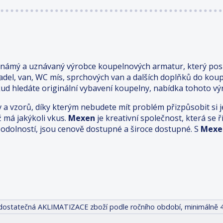
známý a uznávaný výrobce koupelnových armatur, který posk
adel, van, WC mís, sprchových van a dalších doplňků do kou
ud hledáte originální vybavení koupelny, nabídka tohoto výr
v a vzorů, díky kterým nebudete mít problém přizpůsobit s
ž má jakýkoli vkus.
Mexen
je kreativní společnost, která se
odolností, jsou cenově dostupné a široce dostupné. S
Mexe
it dostatečná AKLIMATIZACE zboží podle ročního období, minimálně 4