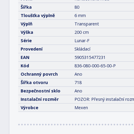
Šířka
80
Tloušťka výplně
6 mm
Výplň
Transparent
Výška
200 cm
Série
Lunar-F
Provedení
Skládací
EAN
5905315477231
Kód
836-080-000-65-00-P
Ochranný povrch
Ano
Šířka otvoru
718
Bezpečnostní sklo
Ano
Instalační rozměr
POZOR: Přesný instalační rozm
Výrobce
Mexen