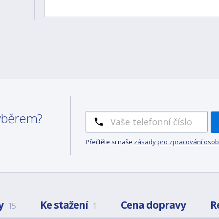
výběrem?
Přečtěte si naše
zásady pro zpracování osob
y
Ke stažení
Cena dopravy
R
15
1