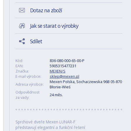
Dotaz na zboží
Jak se starat o výrobky
Sdílet
Kód:
836-080-000-65-00-P
EAN:
5905315477231
Značka:
MEXEN/S
E-mail výrobce:
sklep@mexen.pl
Mexen Polska, Sochaczewska 96B 05-870
Adresa výrobce:
Błonie-Wieś
Odpovědnost
24 měs.
za vady:
Sprchové dveře Mexen LUNAR-F
představují elegantní a funkční řešení