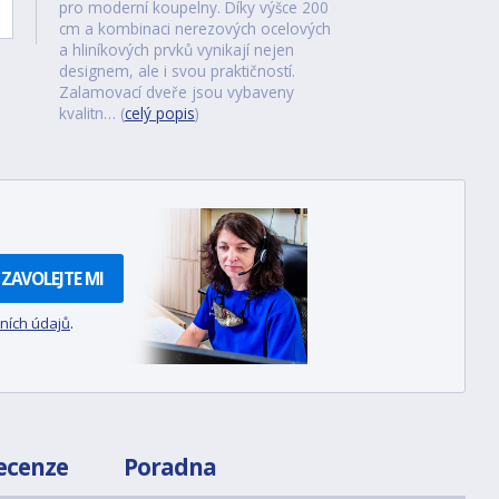
pro moderní koupelny. Díky výšce 200
cm a kombinaci nerezových ocelových
a hliníkových prvků vynikají nejen
designem, ale i svou praktičností.
Zalamovací dveře jsou vybaveny
kvalitn… (
celý popis
)
ZAVOLEJTE MI
ních údajů
.
ecenze
Poradna