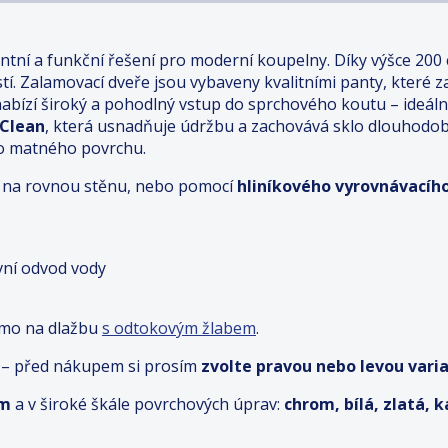
antní a funkční řešení pro moderní koupelny. Díky výšce 200
tí. Zalamovací dveře jsou vybaveny kvalitními panty, které za
bízí široký a pohodlný vstup do sprchového koutu – ideální
 Clean
, která usnadňuje údržbu a zachovává sklo dlouhodob
ho matného povrchu.
ímo na rovnou stěnu, nebo pomocí
hliníkového vyrovnávacího
ivní odvod vody
ímo na dlažbu
s odtokovým žlabem
.
 – před nákupem si prosím
zvolte pravou nebo levou varia
cm
a v široké škále povrchových úprav:
chrom, bílá, zlatá, 