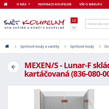
O NÁS
INSPIRACE KOUPELEN
VŠE O NÁKUPU
CZ
SK
Sprchové kouty a vaničky
Sprchové kouty
Dv
MEXEN/S - Lunar-F sklá
kartáčovaná (836-080-00