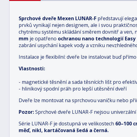
Sprchové dveře Mexen LUNAR-F
představují eleg
prvků vynikají nejen designem, ale i svou praktičnos
chytrému systému skládání směrem dovnitř a ven, na
mm
je opatřeno
ochranou nano technologií Easy
zabrání usychání kapek vody a vzniku nevzhledné
Instalace je flexibilní: dveře lze instalovat buď př
Vlastnosti:
- magnetické těsnění a sada těsnících lišt pro efekt
- hliníkový spodní práh pro lepší utěsnění dveří
Dveře lze montovat na sprchovou vaničku nebo př
Pozor:
Sprchové dveře LUNAR-F nejsou univerzální
Série LUNAR-F je dostupná ve velikostech
6
0–100 
měď, nikl, kartáčovaná šedá a černá.