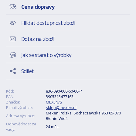
Cena dopravy
Hlídat dostupnost zboží
Dotaz na zboží
Jak se starat o výrobky
Sdílet
Kód:
836-090-000-60-00-P
EAN:
5905315477163
Značka:
MEXEN/S
E-mail výrobce:
sklep@mexen.pl
Mexen Polska, Sochaczewska 96B 05-870
Adresa výrobce:
Błonie-Wieś
Odpovědnost za
24 měs.
vady: