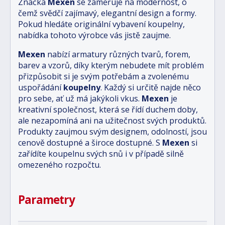
Značka
Mexen
se zaměřuje na modernost, o
čemž svědčí zajímavý, elegantní design a formy.
Pokud hledáte originální vybavení koupelny,
nabídka tohoto výrobce vás jistě zaujme.
Mexen
nabízí armatury různých tvarů, forem,
barev a vzorů, díky kterým nebudete mít problém
přizpůsobit si je svým potřebám a zvolenému
uspořádání
koupelny
. Každý si určitě najde něco
pro sebe, ať už má jakýkoli vkus.
Mexen
je
kreativní společnost, která se řídí duchem doby,
ale nezapomíná ani na užitečnost svých produktů.
Produkty zaujmou svým designem, odolností, jsou
cenově dostupné a široce dostupné. S
Mexen
si
zařídíte koupelnu svých snů i v případě silně
omezeného rozpočtu.
Parametry