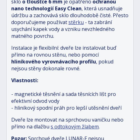
sklo
o tloušťce 6 mm
je opatřeno
ochranou
nano technologií Easy Clean
, která usnadňuje
údržbu a zachovává sklo dlouhodobě čisté. Přesto
doporučujeme používat
stěrku
- ta zabrání
usychání kapek vody a vzniku nevzhledného
matného povrchu.
Instalace je flexibilní: dveře lze instalovat buď
přímo na rovnou stěnu, nebo pomocí
hliníkového vyrovnávacího profilu
, pokud
nejsou stěny dokonale rovné.
Vlastnosti:
- magnetické těsnění a sada těsnících lišt pro
efektivní odvod vody
- hliníkový spodní práh pro lepší utěsnění dveří
Dveře lze montovat na sprchovou vaničku nebo
přímo na dlažbu
s odtokovým žlabem
.
Pozor:
Sprchové dveře LUNAR-F nejsou