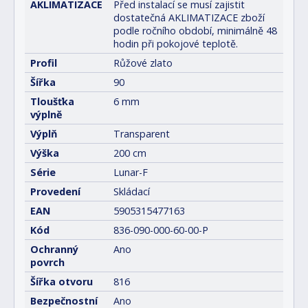
AKLIMATIZACE
Před instalací se musí zajistit
dostatečná AKLIMATIZACE zboží
podle ročního období, minimálně 48
hodin při pokojové teplotě.
Profil
Růžové zlato
Šířka
90
Tloušťka
6 mm
výplně
Výplň
Transparent
Výška
200 cm
Série
Lunar-F
Provedení
Skládací
EAN
5905315477163
Kód
836-090-000-60-00-P
Ochranný
Ano
povrch
Šířka otvoru
816
Bezpečnostní
Ano