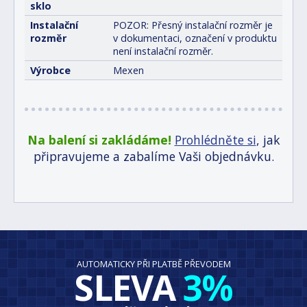
sklo
Instalační
POZOR: Přesný instalační rozměr je
rozměr
v dokumentaci, označení v produktu
není instalační rozměr.
Výrobce
Mexen
Na balení si zakládáme!
Prohlédněte si
, jak
připravujeme a zabalíme Vaši objednávku.
AUTOMATICKY PŘI PLATBĚ PŘEVODEM
SLEVA
3%