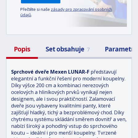
Přečtěte si naše
zásady pro zpracování osobních
údajů
.
Popis
Set obsahuje
Parametr
7
Sprchové dveře Mexen LUNAR-F
představují
elegantní a funkční řešení pro moderní koupelny.
Díky výšce 200 cm a kombinaci nerezových
ocelových a hliníkových prvků vynikají nejen
designem, ale i svou praktičností. Zalamovací
dveře jsou vybaveny kvalitními panty, které
zajišťují hladký, tichý a bezproblémový chod. Díky
chytrému systému skládání směrem dovnitř a ven,
nabízí široký a pohodlný vstup do sprchového
koutu – ideální i pro menší koupelny. Tvrzené