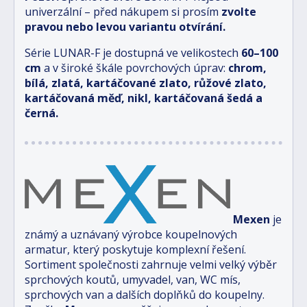
univerzální – před nákupem si prosím
zvolte
pravou nebo levou variantu otvírání.
Série LUNAR-F je dostupná ve velikostech
6
0–100
cm
a v široké škále povrchových úprav:
chrom,
bílá, zlatá, kartáčované zlato, růžové zlato,
kartáčovaná měď, nikl, kartáčovaná šedá a
černá.
Mexen
je
známý a uznávaný výrobce koupelnových
armatur, který poskytuje komplexní řešení.
Sortiment společnosti zahrnuje velmi velký výběr
sprchových koutů, umyvadel, van, WC mís,
sprchových van a dalších doplňků do koupelny.