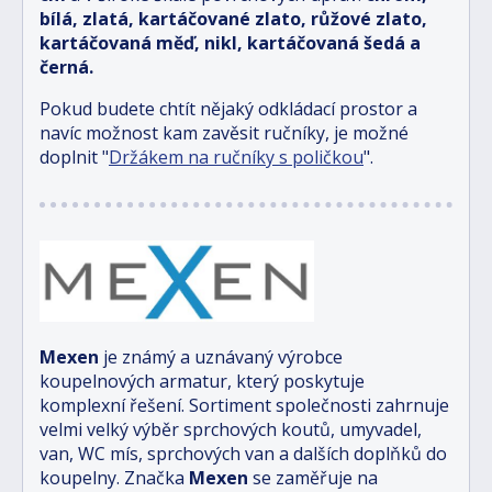
bílá, zlatá, kartáčované zlato, růžové zlato,
kartáčovaná měď, nikl, kartáčovaná šedá a
černá.
Pokud budete chtít nějaký odkládací prostor a
navíc možnost kam zavěsit ručníky, je možné
doplnit "
Držákem na ručníky s poličkou
".
Mexen
je známý a uznávaný výrobce
koupelnových armatur, který poskytuje
komplexní řešení. Sortiment společnosti zahrnuje
velmi velký výběr sprchových koutů, umyvadel,
van, WC mís, sprchových van a dalších doplňků do
koupelny. Značka
Mexen
se zaměřuje na