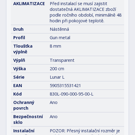
AKLIMATIZACE
Před instalací se musí zajistit
dostatečná AKLIMATIZACE zboží
podle ročního období, minimálně 48
hodin při pokojové teplotě.
Druh
Nástěnná
Profil
Gun metal
Tloušťka
8 mm
výplně
Výplň
Transparent
Výška
200 cm
Série
Lunar L
EAN
5905315531421
Kód
830L-090-000-95-00-L
Ochranný
Ano
povrch
Bezpečnostní
Ano
sklo
Instalační
POZOR: Přesný instalační rozměr je