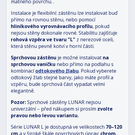
matného povrchu.
.
Instalace je flexibilní: zástěnu lze instalovat buď
přímo na rovnou stěnu, nebo pomocí
hliníkového vyrovnávacího profilu
, pokud
nejsou stěny dokonale rovné. Stabilitu zajišťuje
rohová vzpěra ve tvaru "L"
z nerezové oceli,
která stěnu pevně kotví v horní části.
Sprchovou zástěnu
je možné instalovat
na
sprchovou vaničku
nebo přímo na podlahu s
kombinací
odtokového žlabu
.
Pokud vyberete
odtokový žlab stejné barvy, jako máte profil a
vzpěru, bude sprchová část vypadat velmi
elegantně.
Pozor:
Sprchové zástěny LUNAR nejsou
univerzální – před nákupem si prosím
zvolte
pravou nebo levou variantu.
Série LUNAR L je dostupná ve velikostech
70–120
cm
a v široké škále povrchových úprav:
chrom,