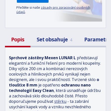
Přečtěte si naše
zásady pro zpracování osobních
údajů
.
Popis
Set obsahuje
Parametr
4
Sprchové zástěny Mexen LUNAR L
představují
elegantní a funkční řešení pro moderní koupelny.
Díky výšce 200 cm a kombinaci nerezových
ocelových a hliníkových prvků vynikají nejen
designem, ale i svou praktičností. Tvrzené sklo
o
tloušťce 8 mm
je opatřeno
ochranou nano
technologií Easy Clean
, která usnadňuje údržbu
a zachovává sklo dlouhodobě čisté. Přesto
doporučujeme používat
stěrku
- ta zabrání
usychání kapek vody a vzniku nevzhledného