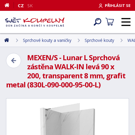
CZ
SK
PŘIHLÁSIT SE
Sprchové kouty a vaničky
Sprchové kouty
WAL
MEXEN/S - Lunar L Sprchová
zástěna WALK-IN levá 90 x
200, transparent 8 mm, grafit
metal (830L-090-000-95-00-L)