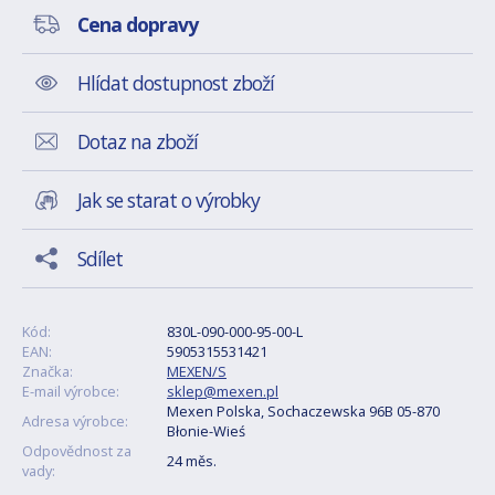
Cena dopravy
Hlídat dostupnost zboží
Dotaz na zboží
Jak se starat o výrobky
Sdílet
Kód:
830L-090-000-95-00-L
EAN:
5905315531421
Značka:
MEXEN/S
E-mail výrobce:
sklep@mexen.pl
Mexen Polska, Sochaczewska 96B 05-870
Adresa výrobce:
Błonie-Wieś
Odpovědnost za
24 měs.
vady: