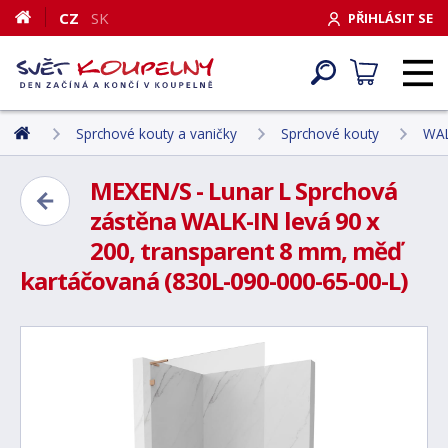
CZ
SK
PŘIHLÁSIT SE
Sprchové kouty a vaničky
Sprchové kouty
WAL
MEXEN/S - Lunar L Sprchová
zástěna WALK-IN levá 90 x
200, transparent 8 mm, měď
kartáčovaná (830L-090-000-65-00-L)