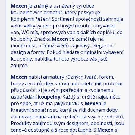
Mexen
je známý a uznávaný výrobce
koupelnových armatur, který poskytuje
komplexní řešení. Sortiment společnosti zahrnuje
velmi velký výběr sprchových koutů, umyvadel,
van, WC mís, sprchových van a dalších doplňků do
koupelny. Značka
Mexen
se zaměřuje na
modernost, o čemž svědčí zajímavý, elegantní
design a formy. Pokud hledáte originální vybavení
koupelny, nabídka tohoto výrobce vás jistě
zaujme.
Mexen
nabízí armatury různých tvarů, forem,
barev a vzorů, díky kterým nebudete mít problém
přizpůsobit si je svým potřebám a zvolenému
uspořádání
koupelny
. Každý si určitě najde něco
pro sebe, ať už má jakýkoli vkus.
Mexen
je
kreativní společnost, která se řídí duchem doby,
ale nezapomíná ani na užitečnost svých produktů.
Produkty zaujmou svým designem, odolností, jsou
cenově dostupné a široce dostupné. S
Mexen
si