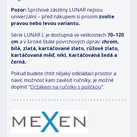
Pozor:
Sprchové zástěny LUNAR nejsou
univerzální – před nákupem si prosím
zvolte
pravou nebo levou variantu.
Série LUNAR L je dostupná ve velikostech
70–120
cm
a v široké škále povrchových úprav:
chrom,
bílá, zlatá, kartáčované zlato, růžové zlato,
kartáčovaná měď, nikl, kartáčovaná šedá a
černá.
Pokud budete chtít nějaký odkládací prostor a
navíc možnost kam zavěsit ručníky, je možné
doplnit "
Držákem na ručníky s poličkou
".