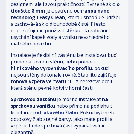
designem, ale i svou praktičností. Tvrzené sklo
o
tloušťce 8 mm
je opatřeno
ochranou nano
technologií Easy Clean
, která usnadňuje údržbu
a zachovává sklo dlouhodobě čisté. Přesto
doporučujeme používat
stěrku
- ta zabrání
usychání kapek vody a vzniku nevzhledného
matného povrchu.
.
Instalace je flexibilní: zástěnu lze instalovat buď
přímo na rovnou stěnu, nebo pomocí
hliníkového vyrovnávacího profilu
, pokud
nejsou stěny dokonale rovné. Stabilitu zajišťuje
rohová vzpěra ve tvaru "L"
z nerezové oceli,
která stěnu pevně kotví v horní části.
Sprchovou zástěnu
je možné instalovat
na
sprchovou vaničku
nebo přímo na podlahu s
kombinací
odtokového žlabu
.
Pokud vyberete
odtokový žlab stejné barvy, jako máte profil a
vzpěru, bude sprchová část vypadat velmi
elegantně.