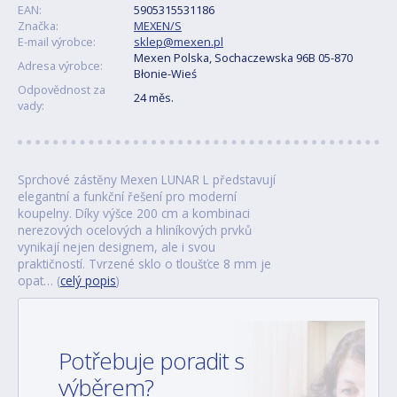
EAN:
5905315531186
Značka:
MEXEN/S
E-mail výrobce:
sklep@mexen.pl
Mexen Polska, Sochaczewska 96B 05-870
Adresa výrobce:
Błonie-Wieś
Odpovědnost za
24 měs.
vady:
Sprchové zástěny Mexen LUNAR L představují
elegantní a funkční řešení pro moderní
koupelny. Díky výšce 200 cm a kombinaci
nerezových ocelových a hliníkových prvků
vynikají nejen designem, ale i svou
praktičností. Tvrzené sklo o tloušťce 8 mm je
opat… (
celý popis
)
Potřebuje poradit s
výběrem?