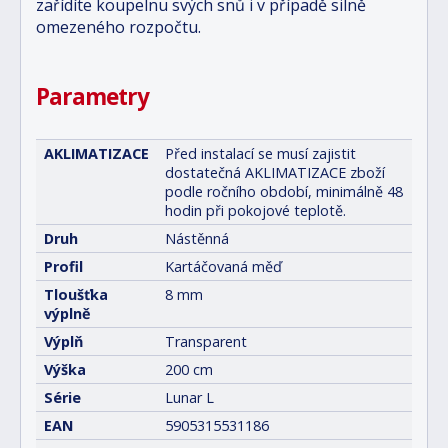
zařídíte koupelnu svých snů i v případě silně
omezeného rozpočtu.
Parametry
AKLIMATIZACE
Před instalací se musí zajistit
dostatečná AKLIMATIZACE zboží
podle ročního období, minimálně 48
hodin při pokojové teplotě.
Druh
Nástěnná
Profil
Kartáčovaná měď
Tloušťka
8 mm
výplně
Výplň
Transparent
Výška
200 cm
Série
Lunar L
EAN
5905315531186