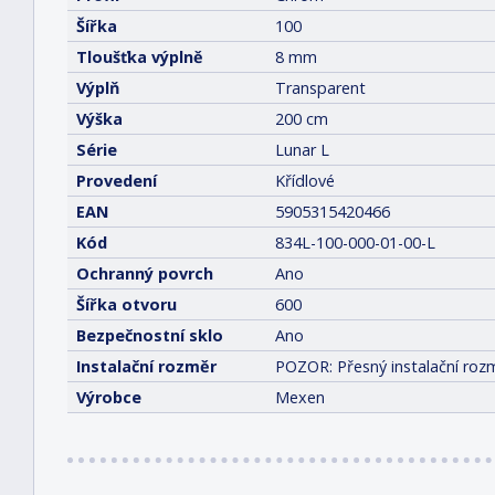
Šířka
100
Tloušťka výplně
8 mm
Výplň
Transparent
Výška
200 cm
Série
Lunar L
Provedení
Křídlové
EAN
5905315420466
Kód
834L-100-000-01-00-L
Ochranný povrch
Ano
Šířka otvoru
600
Bezpečnostní sklo
Ano
Instalační rozměr
POZOR: Přesný instalační rozm
Výrobce
Mexen