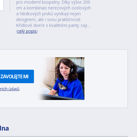
pro moderní koupelny. Díky výšce 200
cm a kombinaci nerezových ocelových
a hliníkových prvků vynikají nejen
designem, ale i svou praktičností.
Křídlové dveře s kvalitními panty zaji…
(
celý popis
)
ZAVOLEJTE MI
ních údajů
.
dna