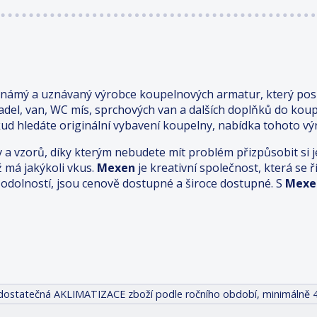
známý a uznávaný výrobce koupelnových armatur, který posk
adel, van, WC mís, sprchových van a dalších doplňků do kou
ud hledáte originální vybavení koupelny, nabídka tohoto výr
v a vzorů, díky kterým nebudete mít problém přizpůsobit s
ž má jakýkoli vkus.
Mexen
je kreativní společnost, která se
odolností, jsou cenově dostupné a široce dostupné. S
Mexe
it dostatečná AKLIMATIZACE zboží podle ročního období, minimálně 4