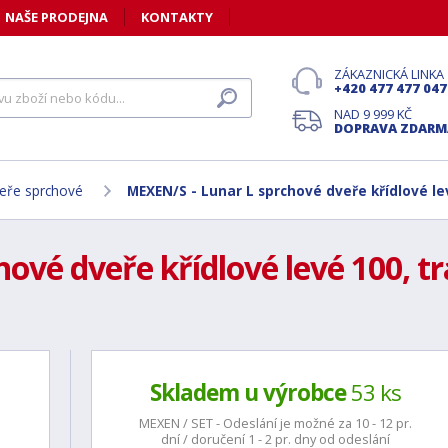
NAŠE PRODEJNA
KONTAKTY
ZÁKAZNICKÁ LINKA
+420 477 477 047
NAD 9 999 KČ
DOPRAVA ZDARM
eře sprchové
MEXEN/S - Lunar L sprchové dveře křídlové le
ové dveře křídlové levé 100, t
Skladem u výrobce
53 ks
MEXEN / SET - Odeslání je možné za 10 - 12 pr.
dní / doručení 1 - 2 pr. dny od odeslání