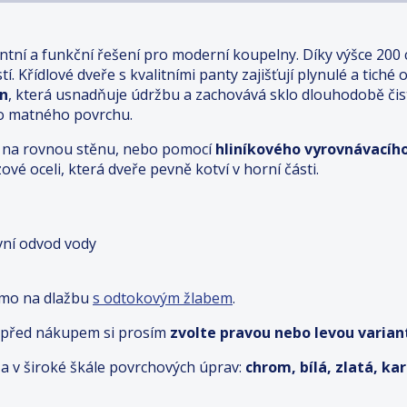
ntní a funkční řešení pro moderní koupelny. Díky výšce 200
í. Křídlové dveře s kvalitními panty zajišťují plynulé a tiché 
an
, která usnadňuje údržbu a zachovává sklo dlouhodobě či
ho matného povrchu.
ímo na rovnou stěnu, nebo pomocí
hliníkového vyrovnávacího
ové oceli, která dveře pevně kotví v horní části.
ivní odvod vody
ímo na dlažbu
s odtokovým žlabem
.
– před nákupem si prosím
zvolte pravou nebo levou variant
a v široké škále povrchových úprav:
chrom, bílá, zlatá, k