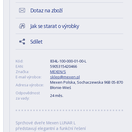
Dotaz na zboží
Jak se starat o výrobky
Sdílet
Kód:
834L-100-000-01-00-L
EAN:
5905315420466
Značka:
MEXEN/S
E-mail výrobce:
sklep@mexen.pl
Mexen Polska, Sochaczewska 96B 05-870
Adresa výrobce:
Błonie-Wieś
Odpovědnost
24 měs.
za vady:
Sprchové dveře Mexen LUNAR L
představují elegantní a funkční řešení