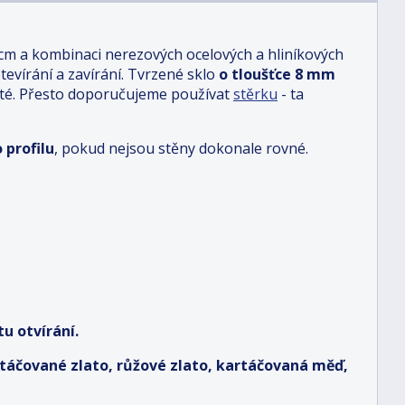
 cm a kombinaci nerezových ocelových a hliníkových
otevírání a zavírání. Tvrzené sklo
o tloušťce 8 mm
sté. Přesto doporučujeme používat
stěrku
- ta
 profilu
, pokud nejsou stěny dokonale rovné.
u otvírání.
artáčované zlato, růžové zlato, kartáčovaná měď,