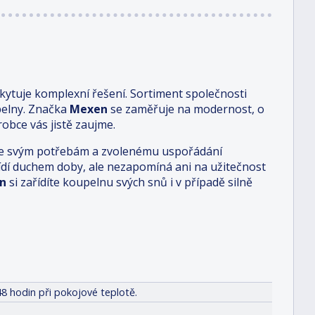
ytuje komplexní řešení. Sortiment společnosti
pelny. Značka
Mexen
se zaměřuje na modernost, o
obce vás jistě zaujme.
i je svým potřebám a zvolenému uspořádání
 řídí duchem doby, ale nezapomíná ani na užitečnost
n
si zařídíte koupelnu svých snů i v případě silně
8 hodin při pokojové teplotě.