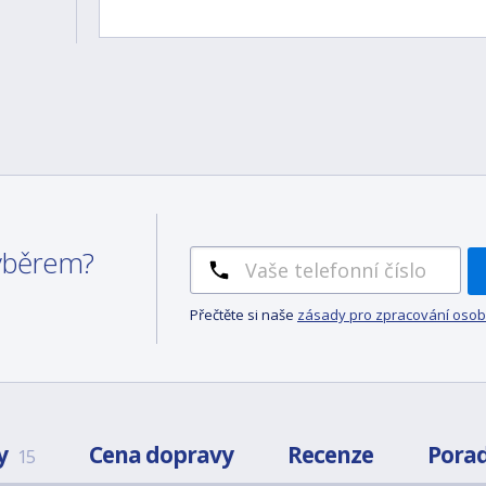
výběrem?
Přečtěte si naše
zásady pro zpracování osob
y
Cena dopravy
Recenze
Pora
15