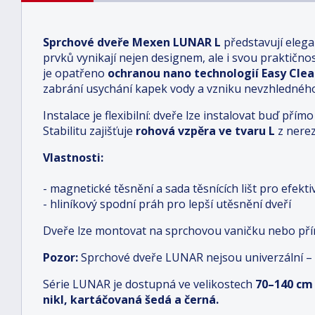
Sprchové dveře Mexen LUNAR L
představují elega
prvků vynikají nejen designem, ale i svou praktičnost
je opatřeno
ochranou nano technologií Easy Cle
zabrání usychání kapek vody a vzniku nevzhledné
Instalace je flexibilní: dveře lze instalovat buď př
Stabilitu zajišťuje
rohová vzpěra ve tvaru L
z nerez
Vlastnosti:
- magnetické těsnění a sada těsnících lišt pro efekt
- hliníkový spodní práh pro lepší utěsnění dveří
Dveře lze montovat na sprchovou vaničku nebo př
Pozor:
Sprchové dveře LUNAR nejsou univerzální 
Série LUNAR je dostupná ve velikostech
70–140 cm
nikl, kartáčovaná šedá a černá.