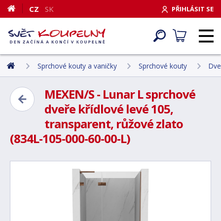
CZ
SK
PŘIHLÁSIT SE
Sprchové kouty a vaničky
Sprchové kouty
Dve
MEXEN/S - Lunar L sprchové
dveře křídlové levé 105,
transparent, růžové zlato
(834L-105-000-60-00-L)