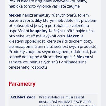
Pokud hledáte originální vybavení koupelny,
nabídka tohoto výrobce vás jistě zaujme.
Mexen
nabízí armatury různých tvarů, forem,
barev a vzorů, díky kterým nebudete mít problém
přizpůsobit si je svým potřebám a zvolenému
uspořádání
koupelny
. Každý si určitě najde něco
pro sebe, ať už má jakýkoli vkus.
Mexen
je
kreativní společnost, která se řídí duchem doby,
ale nezapomíná ani na užitečnost svých produktů.
Produkty zaujmou svým designem, odolností, jsou
cenově dostupné a široce dostupné. S
Mexen
si
zařídíte koupelnu svých snů i v případě silně
omezeného rozpočtu.
Parametry
AKLIMATIZACE
Před instalací se musí zajistit
dostatečná AKLIMATIZACE zboží