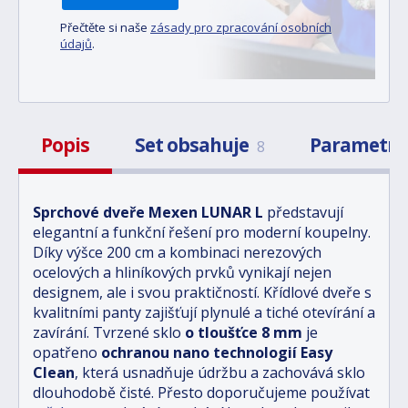
Přečtěte si naše
zásady pro zpracování osobních
údajů
.
Popis
Set obsahuje
Parametr
8
Sprchové dveře Mexen LUNAR L
představují
elegantní a funkční řešení pro moderní koupelny.
Díky výšce 200 cm a kombinaci nerezových
ocelových a hliníkových prvků vynikají nejen
designem, ale i svou praktičností. Křídlové dveře s
kvalitními panty zajišťují plynulé a tiché otevírání a
zavírání. Tvrzené sklo
o tloušťce 8 mm
je
opatřeno
ochranou nano technologií Easy
Clean
, která usnadňuje údržbu a zachovává sklo
dlouhodobě čisté. Přesto doporučujeme používat