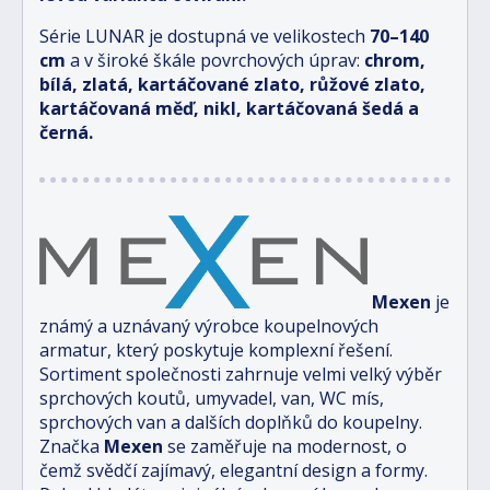
Série LUNAR je dostupná ve velikostech
70–140
cm
a v široké škále povrchových úprav:
chrom,
bílá, zlatá, kartáčované zlato, růžové zlato,
kartáčovaná měď, nikl, kartáčovaná šedá a
černá.
Mexen
je
známý a uznávaný výrobce koupelnových
armatur, který poskytuje komplexní řešení.
Sortiment společnosti zahrnuje velmi velký výběr
sprchových koutů, umyvadel, van, WC mís,
sprchových van a dalších doplňků do koupelny.
Značka
Mexen
se zaměřuje na modernost, o
čemž svědčí zajímavý, elegantní design a formy.