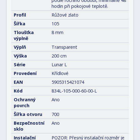
podle ročního období, minimálně 48
hodin při pokojové teplotě.
Profil
Růžové zlato
Šířka
105
Tloušťka
8 mm
výplně
Výplň
Transparent
Výška
200 cm
Série
Lunar L
Provedení
Křídlové
EAN
5905315421074
Kód
834L-105-000-60-00-L
Ochranný
Ano
povrch
Šířka otvoru
700
Bezpečnostní
Ano
sklo
Instalační
POZOR: Přesný instalační rozměr je