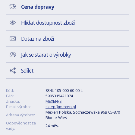
Cena dopravy
Hlídat dostupnost zboží
Dotaz na zboží
Jak se starat o výrobky
Sdílet
Kód:
834L-105-000-60-00-L
EAN:
5905315421074
Značka:
MEXEN/S
E-mail výrobce:
sklep@mexen.pl
Mexen Polska, Sochaczewska 96B 05-870
Adresa výrobce:
Błonie-Wieś
Odpovědnost za
24 měs.
vady: