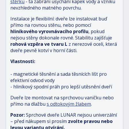
stěrku
- ta zabrání usychání kapek vody a vzniku
nevzhledného matného povrchu.
Instalace je flexibilní: dveře lze instalovat buď
přímo na rovnou stěnu, nebo pomocí
hliníkového vyrovnávacího profilu
, pokud
nejsou stěny dokonale rovné. Stabilitu zajišťuje
rohová vzpěra ve tvaru L
z nerezové oceli, která
dveře pevně kotví v horní části.
Vlastnosti:
- magnetické těsnění a sada těsnících lišt pro
efektivní odvod vody
- hliníkový spodní práh pro lepší utěsnění dveří
Dveře lze montovat na sprchovou vaničku nebo
přímo na dlažbu
s odtokovým žlabem
.
Pozor:
Sprchové dveře LUNAR nejsou univerzální
– před nákupem si prosím
zvolte pravou nebo
levou variantu otvírání.