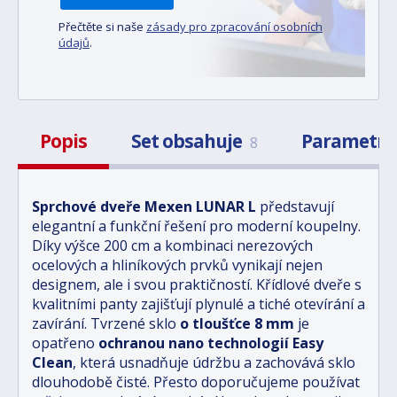
Přečtěte si naše
zásady pro zpracování osobních
údajů
.
Popis
Set obsahuje
Parametr
8
Sprchové dveře Mexen LUNAR L
představují
elegantní a funkční řešení pro moderní koupelny.
Díky výšce 200 cm a kombinaci nerezových
ocelových a hliníkových prvků vynikají nejen
designem, ale i svou praktičností. Křídlové dveře s
kvalitními panty zajišťují plynulé a tiché otevírání a
zavírání. Tvrzené sklo
o tloušťce 8 mm
je
opatřeno
ochranou nano technologií Easy
Clean
, která usnadňuje údržbu a zachovává sklo
dlouhodobě čisté. Přesto doporučujeme používat