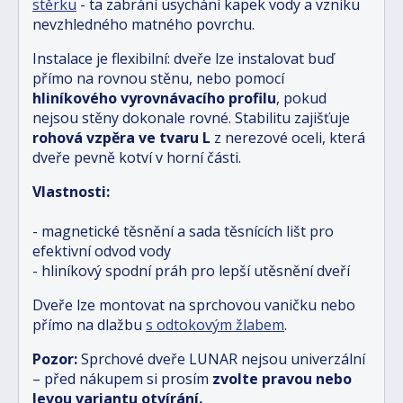
stěrku
- ta zabrání usychání kapek vody a vzniku
nevzhledného matného povrchu.
Instalace je flexibilní: dveře lze instalovat buď
přímo na rovnou stěnu, nebo pomocí
hliníkového vyrovnávacího profilu
, pokud
nejsou stěny dokonale rovné. Stabilitu zajišťuje
rohová vzpěra ve tvaru L
z nerezové oceli, která
dveře pevně kotví v horní části.
Vlastnosti:
- magnetické těsnění a sada těsnících lišt pro
efektivní odvod vody
- hliníkový spodní práh pro lepší utěsnění dveří
Dveře lze montovat na sprchovou vaničku nebo
přímo na dlažbu
s odtokovým žlabem
.
Pozor:
Sprchové dveře LUNAR nejsou univerzální
– před nákupem si prosím
zvolte pravou nebo
levou variantu otvírání.