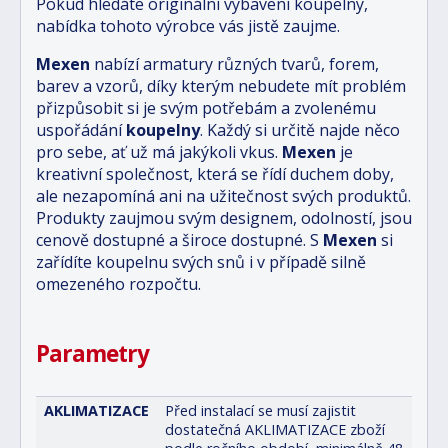
Pokud hledáte originální vybavení koupelny,
nabídka tohoto výrobce vás jistě zaujme.
Mexen
nabízí armatury různých tvarů, forem,
barev a vzorů, díky kterým nebudete mít problém
přizpůsobit si je svým potřebám a zvolenému
uspořádání
koupelny
. Každý si určitě najde něco
pro sebe, ať už má jakýkoli vkus.
Mexen
je
kreativní společnost, která se řídí duchem doby,
ale nezapomíná ani na užitečnost svých produktů.
Produkty zaujmou svým designem, odolností, jsou
cenově dostupné a široce dostupné. S
Mexen
si
zařídíte koupelnu svých snů i v případě silně
omezeného rozpočtu.
Parametry
AKLIMATIZACE
Před instalací se musí zajistit
dostatečná AKLIMATIZACE zboží