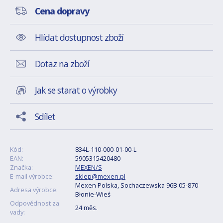
Cena dopravy
Hlídat dostupnost zboží
Dotaz na zboží
Jak se starat o výrobky
Sdílet
Kód:
834L-110-000-01-00-L
EAN:
5905315420480
Značka:
MEXEN/S
E-mail výrobce:
sklep@mexen.pl
Mexen Polska, Sochaczewska 96B 05-870
Adresa výrobce:
Błonie-Wieś
Odpovědnost za
24 měs.
vady: