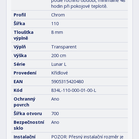
podle ročního období, minimálně 48
hodin při pokojové teplotě.
Profil
Chrom
Šířka
110
Tloušťka
8 mm
výplně
Výplň
Transparent
Výška
200 cm
Série
Lunar L
Provedení
Křídlové
EAN
5905315420480
Kód
834L-110-000-01-00-L
Ochranný
Ano
povrch
Šířka otvoru
700
Bezpečnostní
Ano
sklo
Instalační
POZOR: Přesný instalační rozměr je