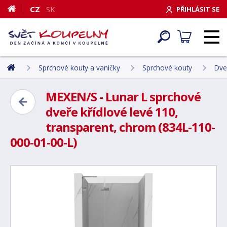
CZ
SK
PŘIHLÁSIT SE
Sprchové kouty a vaničky
Sprchové kouty
Dve
MEXEN/S - Lunar L sprchové
dveře křídlové levé 110,
transparent, chrom (834L-110-
000-01-00-L)