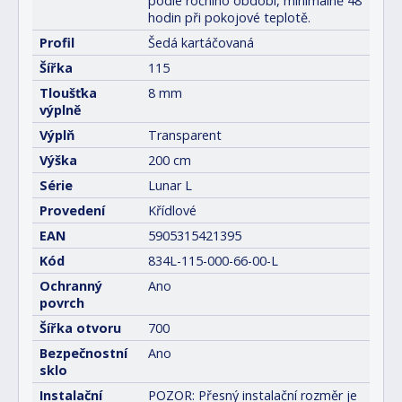
podle ročního období, minimálně 48
hodin při pokojové teplotě.
Profil
Šedá kartáčovaná
Šířka
115
Tloušťka
8 mm
výplně
Výplň
Transparent
Výška
200 cm
Série
Lunar L
Provedení
Křídlové
EAN
5905315421395
Kód
834L-115-000-66-00-L
Ochranný
Ano
povrch
Šířka otvoru
700
Bezpečnostní
Ano
sklo
Instalační
POZOR: Přesný instalační rozměr je