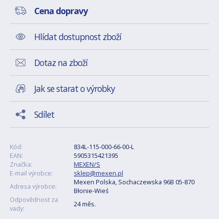
Cena dopravy
Hlídat dostupnost zboží
Dotaz na zboží
Jak se starat o výrobky
Sdílet
Kód:
834L-115-000-66-00-L
EAN:
5905315421395
Značka:
MEXEN/S
E-mail výrobce:
sklep@mexen.pl
Mexen Polska, Sochaczewska 96B 05-870
Adresa výrobce:
Błonie-Wieś
Odpovědnost za
24 měs.
vady: