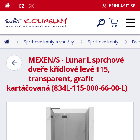
CZ
SK
PŘIHLÁSIT SE
Sprchové kouty a vaničky
Sprchové kouty
Dve
MEXEN/S - Lunar L sprchové
dveře křídlové levé 115,
transparent, grafit
kartáčovaná (834L-115-000-66-00-L)