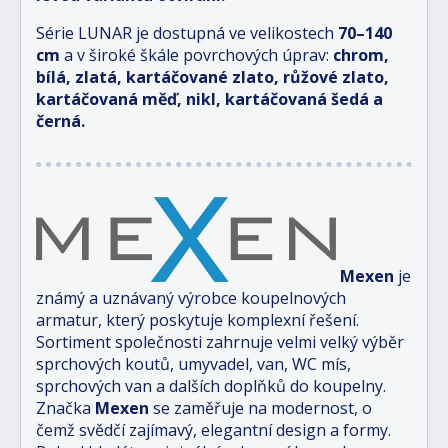
Série LUNAR je dostupná ve velikostech
70–140
cm
a v široké škále povrchových úprav:
chrom,
bílá, zlatá, kartáčované zlato, růžové zlato,
kartáčovaná měď, nikl, kartáčovaná šedá a
černá.
Mexen
je
známý a uznávaný výrobce koupelnových
armatur, který poskytuje komplexní řešení.
Sortiment společnosti zahrnuje velmi velký výběr
sprchových koutů, umyvadel, van, WC mís,
sprchových van a dalších doplňků do koupelny.
Značka
Mexen
se zaměřuje na modernost, o
čemž svědčí zajímavý, elegantní design a formy.