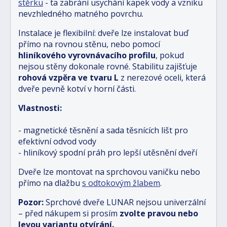
stěrku
- ta zabrání usychání kapek vody a vzniku
nevzhledného matného povrchu.
Instalace je flexibilní: dveře lze instalovat buď
přímo na rovnou stěnu, nebo pomocí
hliníkového vyrovnávacího profilu
, pokud
nejsou stěny dokonale rovné. Stabilitu zajišťuje
rohová vzpěra ve tvaru L
z nerezové oceli, která
dveře pevně kotví v horní části.
Vlastnosti:
- magnetické těsnění a sada těsnících lišt pro
efektivní odvod vody
- hliníkový spodní práh pro lepší utěsnění dveří
Dveře lze montovat na sprchovou vaničku nebo
přímo na dlažbu
s odtokovým žlabem
.
Pozor:
Sprchové dveře LUNAR nejsou univerzální
– před nákupem si prosím
zvolte pravou nebo
levou variantu otvírání.