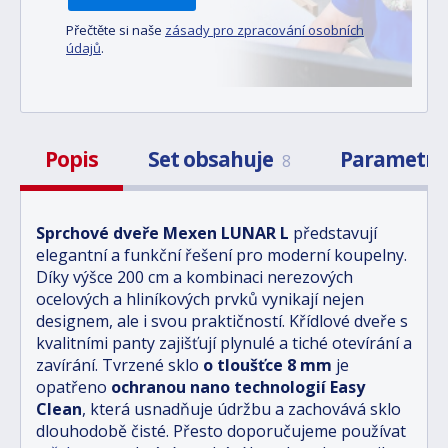
Přečtěte si naše
zásady pro zpracování osobních
údajů
.
Popis
Set obsahuje
Parametr
8
Sprchové dveře Mexen LUNAR L
představují
elegantní a funkční řešení pro moderní koupelny.
Díky výšce 200 cm a kombinaci nerezových
ocelových a hliníkových prvků vynikají nejen
designem, ale i svou praktičností. Křídlové dveře s
kvalitními panty zajišťují plynulé a tiché otevírání a
zavírání. Tvrzené sklo
o tloušťce 8 mm
je
opatřeno
ochranou nano technologií Easy
Clean
, která usnadňuje údržbu a zachovává sklo
dlouhodobě čisté. Přesto doporučujeme používat