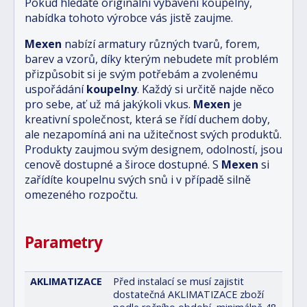
Pokud hledáte originální vybavení koupelny,
nabídka tohoto výrobce vás jistě zaujme.
Mexen
nabízí armatury různých tvarů, forem,
barev a vzorů, díky kterým nebudete mít problém
přizpůsobit si je svým potřebám a zvolenému
uspořádání
koupelny
. Každý si určitě najde něco
pro sebe, ať už má jakýkoli vkus.
Mexen
je
kreativní společnost, která se řídí duchem doby,
ale nezapomíná ani na užitečnost svých produktů.
Produkty zaujmou svým designem, odolností, jsou
cenově dostupné a široce dostupné. S
Mexen
si
zařídíte koupelnu svých snů i v případě silně
omezeného rozpočtu.
Parametry
AKLIMATIZACE
Před instalací se musí zajistit
dostatečná AKLIMATIZACE zboží