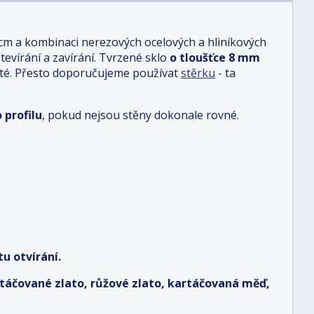
 cm a kombinaci nerezových ocelových a hliníkových
otevírání a zavírání. Tvrzené sklo
o tloušťce 8 mm
sté. Přesto doporučujeme používat
stěrku
- ta
 profilu
, pokud nejsou stěny dokonale rovné.
u otvírání.
artáčované zlato, růžové zlato, kartáčovaná měď,