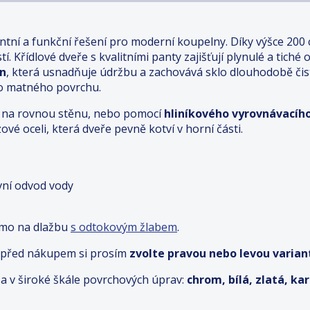
ntní a funkční řešení pro moderní koupelny. Díky výšce 200
í. Křídlové dveře s kvalitními panty zajišťují plynulé a tiché 
an
, která usnadňuje údržbu a zachovává sklo dlouhodobě či
ho matného povrchu.
ímo na rovnou stěnu, nebo pomocí
hliníkového vyrovnávacího
ové oceli, která dveře pevně kotví v horní části.
ivní odvod vody
ímo na dlažbu
s odtokovým žlabem
.
– před nákupem si prosím
zvolte pravou nebo levou variant
a v široké škále povrchových úprav:
chrom, bílá, zlatá, k