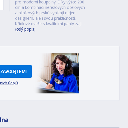
pro moderní koupelny. Díky výšce 200
cm a kombinaci nerezových ocelových
a hliníkových prvků vynikají nejen
designem, ale i svou praktičností.
Křídlové dveře s kvalitními panty zaji…
(
celý popis
)
ZAVOLEJTE MI
ních údajů
.
dna