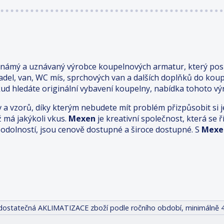
známý a uznávaný výrobce koupelnových armatur, který posk
adel, van, WC mís, sprchových van a dalších doplňků do kou
ud hledáte originální vybavení koupelny, nabídka tohoto výr
v a vzorů, díky kterým nebudete mít problém přizpůsobit s
ž má jakýkoli vkus.
Mexen
je kreativní společnost, která se
odolností, jsou cenově dostupné a široce dostupné. S
Mexe
it dostatečná AKLIMATIZACE zboží podle ročního období, minimálně 4