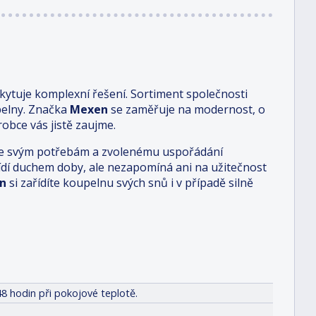
ytuje komplexní řešení. Sortiment společnosti
pelny. Značka
Mexen
se zaměřuje na modernost, o
obce vás jistě zaujme.
i je svým potřebám a zvolenému uspořádání
 řídí duchem doby, ale nezapomíná ani na užitečnost
n
si zařídíte koupelnu svých snů i v případě silně
8 hodin při pokojové teplotě.