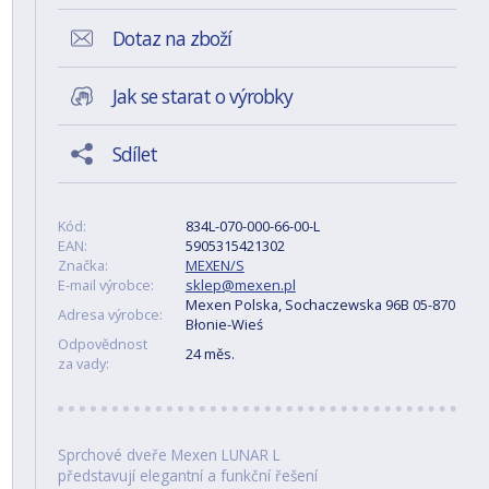
Dotaz na zboží
Jak se starat o výrobky
Sdílet
Kód:
834L-070-000-66-00-L
EAN:
5905315421302
Značka:
MEXEN/S
E-mail výrobce:
sklep@mexen.pl
Mexen Polska, Sochaczewska 96B 05-870
Adresa výrobce:
Błonie-Wieś
Odpovědnost
24 měs.
za vady:
Sprchové dveře Mexen LUNAR L
představují elegantní a funkční řešení