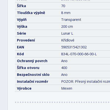
Šířka
70
Tloušťka výplně
8 mm
Výplň
Transparent
Výška
200 cm
Série
Lunar L
Provedení
Křídlové
EAN
5905315421302
Kód
834L-070-000-66-00-L
Ochranný povrch
Ano
Šířka otvoru
400
Bezpečnostní sklo
Ano
Instalační rozměr
POZOR: Přesný instalační rozm
Výrobce
Mexen