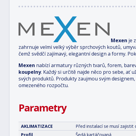
Mexen
je 
zahrnuje velmi velký výběr sprchových koutů, umyv
čemž svědčí zajímavý, elegantní design a formy. Pok
Mexen
nabízí armatury různých tvarů, forem, bare
koupelny
. Každý si určitě najde něco pro sebe, ať u
svých produktů. Produkty zaujmou svým designem, 
omezeného rozpočtu.
Parametry
AKLIMATIZACE
Před instalací se musí zajist
Profil
Šedá kartáčovaná