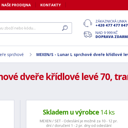
NAŠE PRODEJNA
KONTAKTY
ZÁKAZNICKÁ LINKA
+420 477 477 047
NAD 9 999 KČ
DOPRAVA ZDARM
eře sprchové
MEXEN/S - Lunar L sprchové dveře křídlové le
ové dveře křídlové levé 70, tr
Skladem u výrobce
14 ks
MEXEN / SET - Odeslání je možné za 10 - 12 pr.
dní / doručení 1 - 2 pr. dny od odeslání