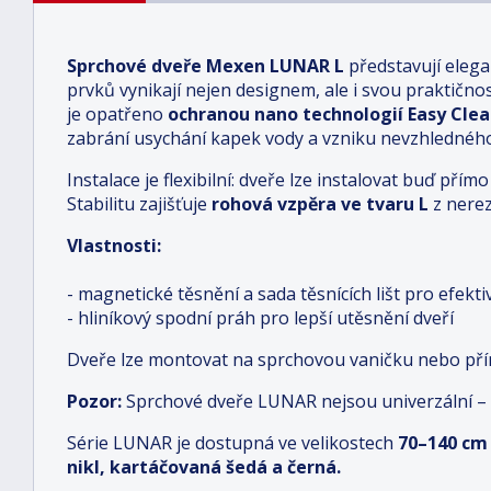
Sprchové dveře Mexen LUNAR L
představují elega
prvků vynikají nejen designem, ale i svou praktičnost
je opatřeno
ochranou nano technologií Easy Cle
zabrání usychání kapek vody a vzniku nevzhledné
Instalace je flexibilní: dveře lze instalovat buď př
Stabilitu zajišťuje
rohová vzpěra ve tvaru L
z nerez
Vlastnosti:
- magnetické těsnění a sada těsnících lišt pro efekt
- hliníkový spodní práh pro lepší utěsnění dveří
Dveře lze montovat na sprchovou vaničku nebo př
Pozor:
Sprchové dveře LUNAR nejsou univerzální 
Série LUNAR je dostupná ve velikostech
70–140 cm
nikl, kartáčovaná šedá a černá.