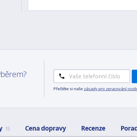
výběrem?
Přečtěte si naše
zásady pro zpracování osob
y
Cena dopravy
Recenze
Pora
15