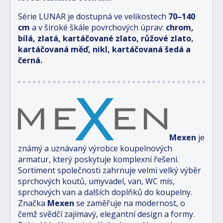
Série LUNAR je dostupná ve velikostech
70–140
cm
a v široké škále povrchových úprav:
chrom,
bílá, zlatá, kartáčované zlato, růžové zlato,
kartáčovaná měď, nikl, kartáčovaná šedá a
černá.
Mexen
je
známý a uznávaný výrobce koupelnových
armatur, který poskytuje komplexní řešení.
Sortiment společnosti zahrnuje velmi velký výběr
sprchových koutů, umyvadel, van, WC mís,
sprchových van a dalších doplňků do koupelny.
Značka
Mexen
se zaměřuje na modernost, o
čemž svědčí zajímavý, elegantní design a formy.