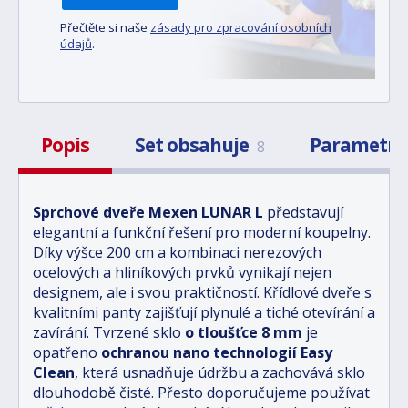
Přečtěte si naše
zásady pro zpracování osobních
údajů
.
Popis
Set obsahuje
Parametr
8
Sprchové dveře Mexen LUNAR L
představují
elegantní a funkční řešení pro moderní koupelny.
Díky výšce 200 cm a kombinaci nerezových
ocelových a hliníkových prvků vynikají nejen
designem, ale i svou praktičností. Křídlové dveře s
kvalitními panty zajišťují plynulé a tiché otevírání a
zavírání. Tvrzené sklo
o tloušťce 8 mm
je
opatřeno
ochranou nano technologií Easy
Clean
, která usnadňuje údržbu a zachovává sklo
dlouhodobě čisté. Přesto doporučujeme používat