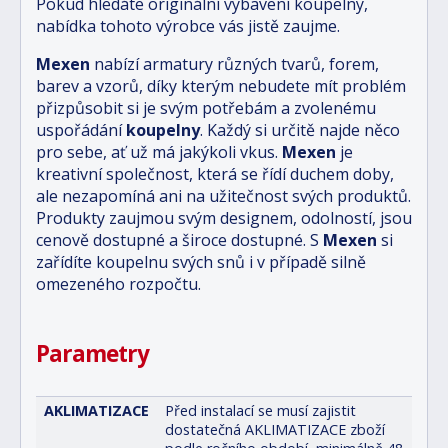
Pokud hledáte originální vybavení koupelny,
nabídka tohoto výrobce vás jistě zaujme.
Mexen
nabízí armatury různých tvarů, forem,
barev a vzorů, díky kterým nebudete mít problém
přizpůsobit si je svým potřebám a zvolenému
uspořádání
koupelny
. Každý si určitě najde něco
pro sebe, ať už má jakýkoli vkus.
Mexen
je
kreativní společnost, která se řídí duchem doby,
ale nezapomíná ani na užitečnost svých produktů.
Produkty zaujmou svým designem, odolností, jsou
cenově dostupné a široce dostupné. S
Mexen
si
zařídíte koupelnu svých snů i v případě silně
omezeného rozpočtu.
Parametry
AKLIMATIZACE
Před instalací se musí zajistit
dostatečná AKLIMATIZACE zboží