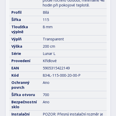
podle ročního období, minimálně 48
hodin při pokojové teplotě.
Profil
Bílá
Šířka
115
Tloušťka
8 mm
výplně
Výplň
Transparent
Výška
200 cm
Série
Lunar L
Provedení
Křídlové
EAN
5905315422149
Kód
834L-115-000-20-00-P
Ochranný
Ano
povrch
Šířka otvoru
700
Bezpečnostní
Ano
sklo
Instalační
POZOR: Přesný instalační rozměr je