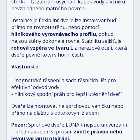
stěrku
- ta zabrání usychání kapek vody a vzniku
nevzhledného matného povrchu.
Instalace je flexibilní: dveře lze instalovat buď
přímo na rovnou stěnu, nebo pomocí
hliníkového vyrovnávacího profilu
, pokud
nejsou stěny dokonale rovné. Stabilitu zajišťuje
rohová vzpěra ve tvaru L
z nerezové oceli, která
dveře pevně kotví v horní části.
Vlastnosti:
- magnetické těsnění a sada těsnících lišt pro
efektivní odvod vody
- hliníkový spodní práh pro lepší utěsnění dveří
Dveře lze montovat na sprchovou vaničku nebo
přímo na dlažbu
s odtokovým žlabem
.
Pozor:
Sprchové dveře LUNAR nejsou univerzální
– před nákupem si prosím
zvolte pravou nebo
levou variantu otvírání.