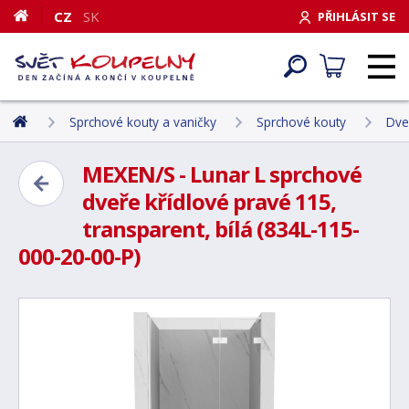
CZ
SK
PŘIHLÁSIT SE
Sprchové kouty a vaničky
Sprchové kouty
Dve
MEXEN/S - Lunar L sprchové
dveře křídlové pravé 115,
transparent, bílá (834L-115-
000-20-00-P)