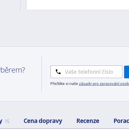
výběrem?
Přečtěte si naše
zásady pro zpracování osob
y
Cena dopravy
Recenze
Pora
15