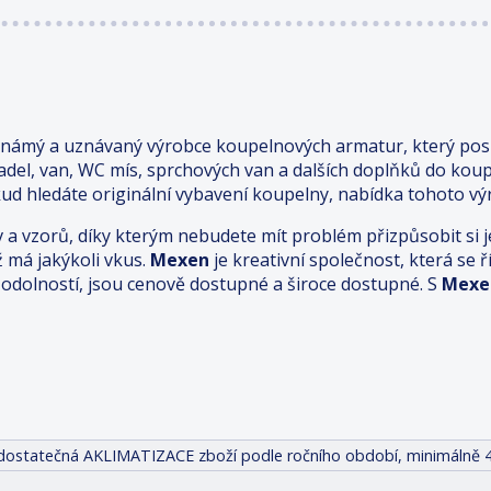
známý a uznávaný výrobce koupelnových armatur, který posk
adel, van, WC mís, sprchových van a dalších doplňků do kou
ud hledáte originální vybavení koupelny, nabídka tohoto výr
v a vzorů, díky kterým nebudete mít problém přizpůsobit s
ž má jakýkoli vkus.
Mexen
je kreativní společnost, která se
odolností, jsou cenově dostupné a široce dostupné. S
Mexe
it dostatečná AKLIMATIZACE zboží podle ročního období, minimálně 4