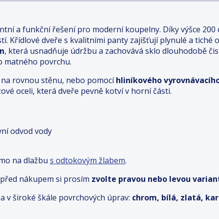
ntní a funkční řešení pro moderní koupelny. Díky výšce 200
í. Křídlové dveře s kvalitními panty zajišťují plynulé a tiché 
an
, která usnadňuje údržbu a zachovává sklo dlouhodobě či
ho matného povrchu.
ímo na rovnou stěnu, nebo pomocí
hliníkového vyrovnávacího
ové oceli, která dveře pevně kotví v horní části.
ivní odvod vody
ímo na dlažbu
s odtokovým žlabem
.
– před nákupem si prosím
zvolte pravou nebo levou variant
a v široké škále povrchových úprav:
chrom, bílá, zlatá, k