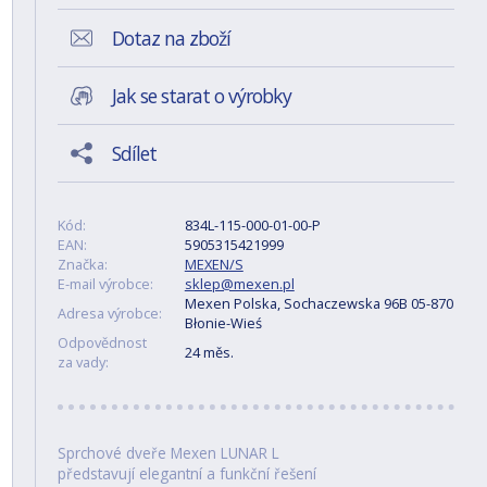
Dotaz na zboží
Jak se starat o výrobky
Sdílet
Kód:
834L-115-000-01-00-P
EAN:
5905315421999
Značka:
MEXEN/S
E-mail výrobce:
sklep@mexen.pl
Mexen Polska, Sochaczewska 96B 05-870
Adresa výrobce:
Błonie-Wieś
Odpovědnost
24 měs.
za vady:
Sprchové dveře Mexen LUNAR L
představují elegantní a funkční řešení