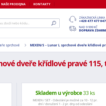
NAŠE PRODEJNA
KONTAKTY
ZÁKAZNICKÁ LINKA
+420 477 477 047
NAD 9 999 KČ
DOPRAVA ZDARM
eře sprchové
MEXEN/S - Lunar L sprchové dveře křídlové p
ové dveře křídlové pravé 115, 
Skladem u výrobce
33 ks
MEXEN / SET - Odeslání je možné za 10 - 12 pr.
dní / doručení 1 - 2 pr. dny od odeslání