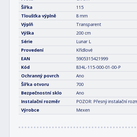
Šířka
115
Tloušťka výplně
8 mm
Výplň
Transparent
Výška
200 cm
Série
Lunar L
Provedení
Křídlové
EAN
5905315421999
Kód
834L-115-000-01-00-P
Ochranný povrch
Ano
Šířka otvoru
700
Bezpečnostní sklo
Ano
Instalační rozměr
POZOR: Přesný instalační rozm
Výrobce
Mexen