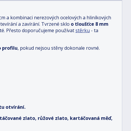
 cm a kombinaci nerezových ocelových a hliníkových
otevírání a zavírání. Tvrzené sklo
o tloušťce 8 mm
sté. Přesto doporučujeme používat
stěrku
- ta
 profilu
, pokud nejsou stěny dokonale rovné.
u otvírání.
artáčované zlato, růžové zlato, kartáčovaná měď,