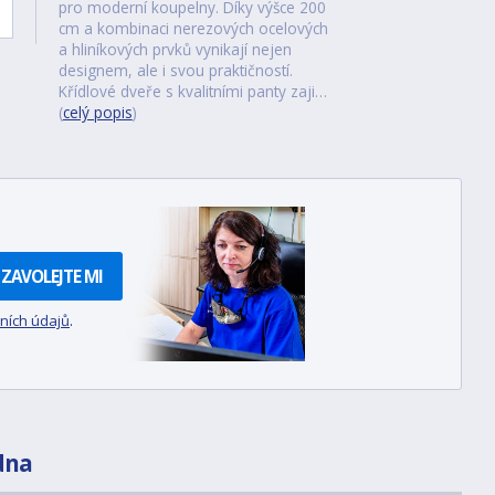
pro moderní koupelny. Díky výšce 200
cm a kombinaci nerezových ocelových
a hliníkových prvků vynikají nejen
designem, ale i svou praktičností.
Křídlové dveře s kvalitními panty zaji…
(
celý popis
)
ZAVOLEJTE MI
ních údajů
.
dna