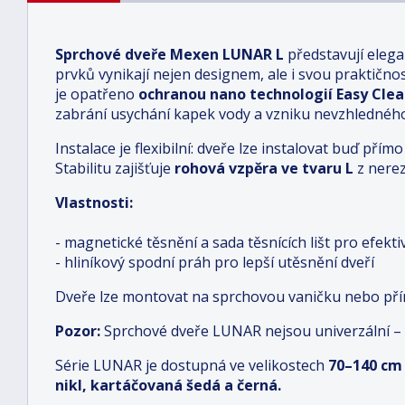
Sprchové dveře Mexen LUNAR L
představují elega
prvků vynikají nejen designem, ale i svou praktičnost
je opatřeno
ochranou nano technologií Easy Cle
zabrání usychání kapek vody a vzniku nevzhledné
Instalace je flexibilní: dveře lze instalovat buď př
Stabilitu zajišťuje
rohová vzpěra ve tvaru L
z nerez
Vlastnosti:
- magnetické těsnění a sada těsnících lišt pro efekt
- hliníkový spodní práh pro lepší utěsnění dveří
Dveře lze montovat na sprchovou vaničku nebo př
Pozor:
Sprchové dveře LUNAR nejsou univerzální 
Série LUNAR je dostupná ve velikostech
70–140 cm
nikl, kartáčovaná šedá a černá.