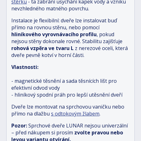
stěrku
- ta zabrání usychání kapek vody a vzniku
nevzhledného matného povrchu.
Instalace je flexibilní: dveře lze instalovat buď
přímo na rovnou stěnu, nebo pomocí
hliníkového vyrovnávacího profilu
, pokud
nejsou stěny dokonale rovné. Stabilitu zajišťuje
rohová vzpěra ve tvaru L
z nerezové oceli, která
dveře pevně kotví v horní části.
Vlastnosti:
- magnetické těsnění a sada těsnících lišt pro
efektivní odvod vody
- hliníkový spodní práh pro lepší utěsnění dveří
Dveře lze montovat na sprchovou vaničku nebo
přímo na dlažbu
s odtokovým žlabem
.
Pozor:
Sprchové dveře LUNAR nejsou univerzální
– před nákupem si prosím
zvolte pravou nebo
levou variantu otvírání.