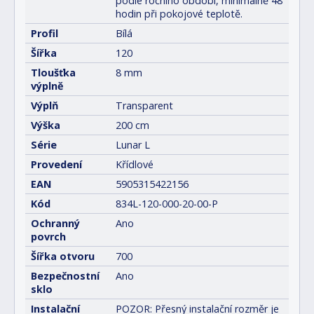
podle ročního období, minimálně 48
hodin při pokojové teplotě.
Profil
Bílá
Šířka
120
Tloušťka
8 mm
výplně
Výplň
Transparent
Výška
200 cm
Série
Lunar L
Provedení
Křídlové
EAN
5905315422156
Kód
834L-120-000-20-00-P
Ochranný
Ano
povrch
Šířka otvoru
700
Bezpečnostní
Ano
sklo
Instalační
POZOR: Přesný instalační rozměr je