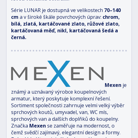
Série LUNAR je dostupná ve velikostech
70–140
cm
a v široké škále povrchových úprav:
chrom,
bílá, zlatá, kartáčované zlato, růžové zlato,
kartáčovaná měď, nikl, kartáčovaná šedá a
černá.
Mexen
je
známý a uznávaný výrobce koupelnových
armatur, který poskytuje komplexní řešení.
Sortiment společnosti zahrnuje velmi velký výběr
sprchových koutů, umyvadel, van, WC mís,
sprchových van a dalších doplňků do koupelny.
Značka
Mexen
se zaměřuje na modernost, o
čemž svědčí zajímavý, elegantní design a formy.