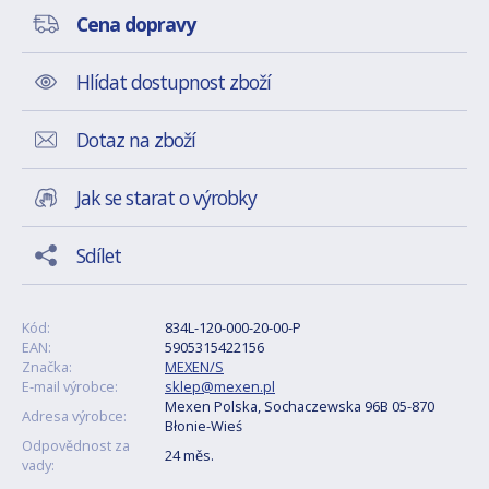
Cena dopravy
Hlídat dostupnost zboží
Dotaz na zboží
Jak se starat o výrobky
Sdílet
Kód:
834L-120-000-20-00-P
EAN:
5905315422156
Značka:
MEXEN/S
E-mail výrobce:
sklep@mexen.pl
Mexen Polska, Sochaczewska 96B 05-870
Adresa výrobce:
Błonie-Wieś
Odpovědnost za
24 měs.
vady: