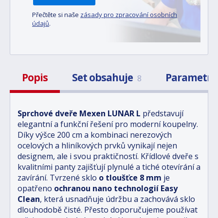
Přečtěte si naše
zásady pro zpracování osobních
údajů
.
Popis
Set obsahuje
Parametr
8
Sprchové dveře Mexen LUNAR L
představují
elegantní a funkční řešení pro moderní koupelny.
Díky výšce 200 cm a kombinaci nerezových
ocelových a hliníkových prvků vynikají nejen
designem, ale i svou praktičností. Křídlové dveře s
kvalitními panty zajišťují plynulé a tiché otevírání a
zavírání. Tvrzené sklo
o tloušťce 8 mm
je
opatřeno
ochranou nano technologií Easy
Clean
, která usnadňuje údržbu a zachovává sklo
dlouhodobě čisté. Přesto doporučujeme používat