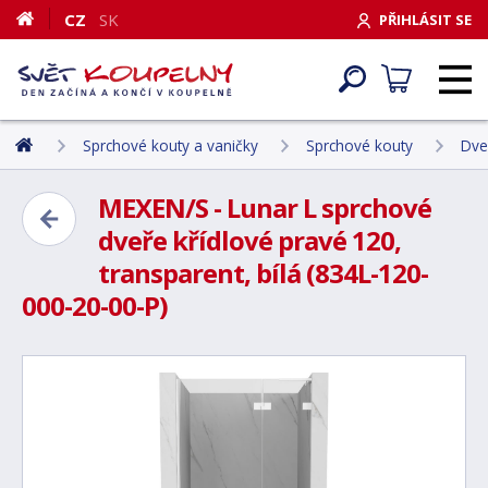
CZ
SK
PŘIHLÁSIT SE
Sprchové kouty a vaničky
Sprchové kouty
Dve
MEXEN/S - Lunar L sprchové
dveře křídlové pravé 120,
transparent, bílá (834L-120-
000-20-00-P)