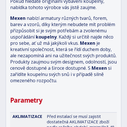
Pokud hledáte originální vybavení koupelny,
nabídka tohoto výrobce vás jistě zaujme.
Mexen
nabízí armatury různých tvarů, forem,
barev a vzorů, díky kterým nebudete mít problém
přizpůsobit si je svým potřebám a zvolenému
uspořádání
koupelny
. Každý si určitě najde něco
pro sebe, ať už má jakýkoli vkus.
Mexen
je
kreativní společnost, která se řídí duchem doby,
ale nezapomíná ani na užitečnost svých produktů.
Produkty zaujmou svým designem, odolností, jsou
cenově dostupné a široce dostupné. S
Mexen
si
zařídíte koupelnu svých snů i v případě silně
omezeného rozpočtu.
Parametry
AKLIMATIZACE
Před instalací se musí zajistit
dostatečná AKLIMATIZACE zboží