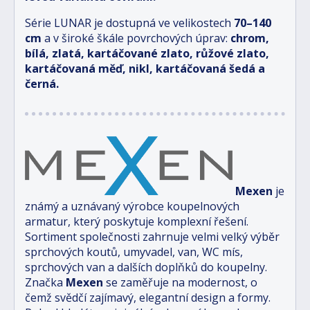
Série LUNAR je dostupná ve velikostech
70–140
cm
a v široké škále povrchových úprav:
chrom,
bílá, zlatá, kartáčované zlato, růžové zlato,
kartáčovaná měď, nikl, kartáčovaná šedá a
černá.
Mexen
je
známý a uznávaný výrobce koupelnových
armatur, který poskytuje komplexní řešení.
Sortiment společnosti zahrnuje velmi velký výběr
sprchových koutů, umyvadel, van, WC mís,
sprchových van a dalších doplňků do koupelny.
Značka
Mexen
se zaměřuje na modernost, o
čemž svědčí zajímavý, elegantní design a formy.