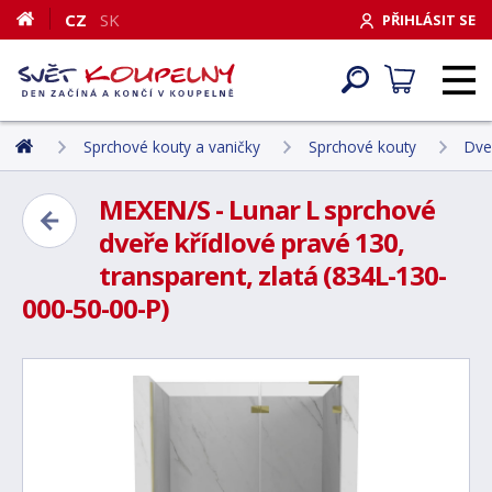
CZ
SK
PŘIHLÁSIT SE
Sprchové kouty a vaničky
Sprchové kouty
Dve
MEXEN/S - Lunar L sprchové
dveře křídlové pravé 130,
transparent, zlatá (834L-130-
000-50-00-P)