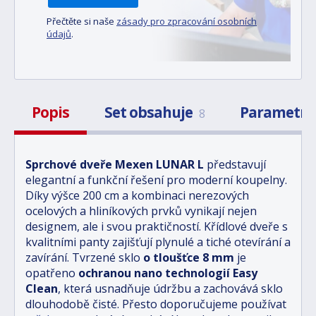
Přečtěte si naše
zásady pro zpracování osobních
údajů
.
Popis
Set obsahuje
Parametr
8
Sprchové dveře Mexen LUNAR L
představují
elegantní a funkční řešení pro moderní koupelny.
Díky výšce 200 cm a kombinaci nerezových
ocelových a hliníkových prvků vynikají nejen
designem, ale i svou praktičností. Křídlové dveře s
kvalitními panty zajišťují plynulé a tiché otevírání a
zavírání. Tvrzené sklo
o tloušťce 8 mm
je
opatřeno
ochranou nano technologií Easy
Clean
, která usnadňuje údržbu a zachovává sklo
dlouhodobě čisté. Přesto doporučujeme používat