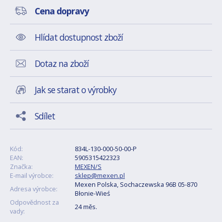
Cena dopravy
Hlídat dostupnost zboží
Dotaz na zboží
Jak se starat o výrobky
Sdílet
Kód:
834L-130-000-50-00-P
EAN:
5905315422323
Značka:
MEXEN/S
E-mail výrobce:
sklep@mexen.pl
Mexen Polska, Sochaczewska 96B 05-870
Adresa výrobce:
Błonie-Wieś
Odpovědnost za
24 měs.
vady: