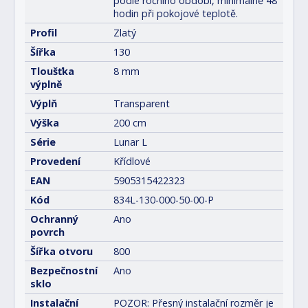
podle ročního období, minimálně 48
hodin při pokojové teplotě.
Profil
Zlatý
Šířka
130
Tloušťka
8 mm
výplně
Výplň
Transparent
Výška
200 cm
Série
Lunar L
Provedení
Křídlové
EAN
5905315422323
Kód
834L-130-000-50-00-P
Ochranný
Ano
povrch
Šířka otvoru
800
Bezpečnostní
Ano
sklo
Instalační
POZOR: Přesný instalační rozměr je