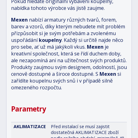
Pokud hledáte originální vybavení koupelny,
nabídka tohoto výrobce vás jistě zaujme.
Mexen
nabízí armatury různých tvarů, forem,
barev a vzorů, díky kterým nebudete mít problém
přizpůsobit si je svým potřebám a zvolenému
uspořádání
koupelny
. Každý si určitě najde něco
pro sebe, ať už má jakýkoli vkus.
Mexen
je
kreativní společnost, která se řídí duchem doby,
ale nezapomíná ani na užitečnost svých produktů.
Produkty zaujmou svým designem, odolností, jsou
cenově dostupné a široce dostupné. S
Mexen
si
zařídíte koupelnu svých snů i v případě silně
omezeného rozpočtu.
Parametry
AKLIMATIZACE
Před instalací se musí zajistit
dostatečná AKLIMATIZACE zboží