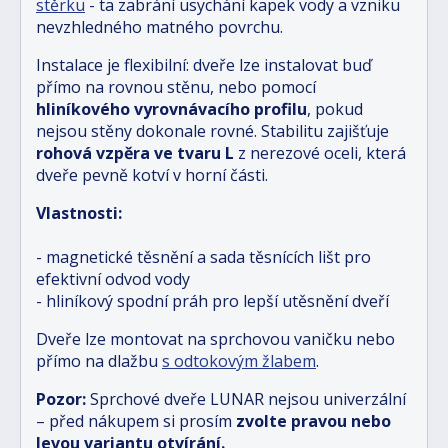
stěrku
- ta zabrání usychání kapek vody a vzniku
nevzhledného matného povrchu.
Instalace je flexibilní: dveře lze instalovat buď
přímo na rovnou stěnu, nebo pomocí
hliníkového vyrovnávacího profilu
, pokud
nejsou stěny dokonale rovné. Stabilitu zajišťuje
rohová vzpěra ve tvaru L
z nerezové oceli, která
dveře pevně kotví v horní části.
Vlastnosti:
- magnetické těsnění a sada těsnících lišt pro
efektivní odvod vody
- hliníkový spodní práh pro lepší utěsnění dveří
Dveře lze montovat na sprchovou vaničku nebo
přímo na dlažbu
s odtokovým žlabem
.
Pozor:
Sprchové dveře LUNAR nejsou univerzální
– před nákupem si prosím
zvolte pravou nebo
levou variantu otvírání.