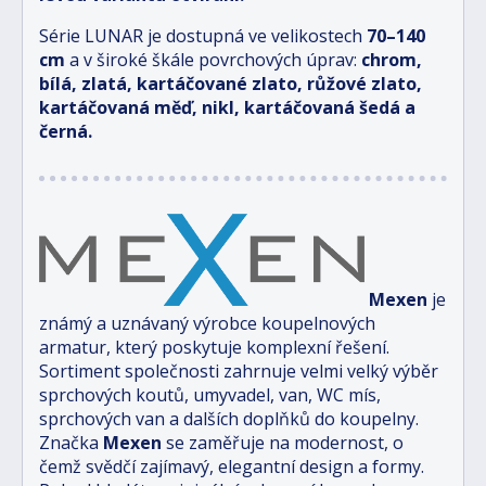
Série LUNAR je dostupná ve velikostech
70–140
cm
a v široké škále povrchových úprav:
chrom,
bílá, zlatá, kartáčované zlato, růžové zlato,
kartáčovaná měď, nikl, kartáčovaná šedá a
černá.
Mexen
je
známý a uznávaný výrobce koupelnových
armatur, který poskytuje komplexní řešení.
Sortiment společnosti zahrnuje velmi velký výběr
sprchových koutů, umyvadel, van, WC mís,
sprchových van a dalších doplňků do koupelny.
Značka
Mexen
se zaměřuje na modernost, o
čemž svědčí zajímavý, elegantní design a formy.