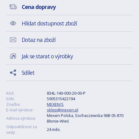
Cena dopravy
Hlídat dostupnost zboží
Dotaz na zboží
Jak se starat o výrobky
Sdílet
Kód:
834L-140-000-20-00-P
EAN:
5905315422194
Značka:
MEXEN/S
E-mail výrobce:
sklep@mexen.pl
Mexen Polska, Sochaczewska 96B 05-870
Adresa výrobce:
Błonie-Wieś
Odpovědnost za
24 měs.
vady: