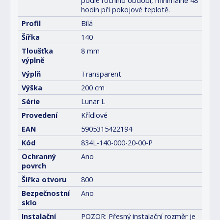
podle ročního období, minimálně 48
hodin při pokojové teplotě.
Profil
Bílá
Šířka
140
Tloušťka
8 mm
výplně
Výplň
Transparent
Výška
200 cm
Série
Lunar L
Provedení
Křídlové
EAN
5905315422194
Kód
834L-140-000-20-00-P
Ochranný
Ano
povrch
Šířka otvoru
800
Bezpečnostní
Ano
sklo
Instalační
POZOR: Přesný instalační rozměr je