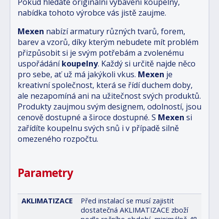
Pokud hledáte originální vybavení koupelny,
nabídka tohoto výrobce vás jistě zaujme.
Mexen
nabízí armatury různých tvarů, forem,
barev a vzorů, díky kterým nebudete mít problém
přizpůsobit si je svým potřebám a zvolenému
uspořádání
koupelny
. Každý si určitě najde něco
pro sebe, ať už má jakýkoli vkus.
Mexen
je
kreativní společnost, která se řídí duchem doby,
ale nezapomíná ani na užitečnost svých produktů.
Produkty zaujmou svým designem, odolností, jsou
cenově dostupné a široce dostupné. S
Mexen
si
zařídíte koupelnu svých snů i v případě silně
omezeného rozpočtu.
Parametry
AKLIMATIZACE
Před instalací se musí zajistit
dostatečná AKLIMATIZACE zboží