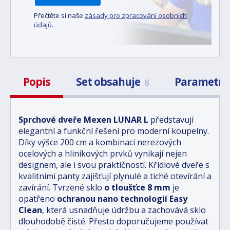
Přečtěte si naše
zásady pro zpracování osobních
údajů
.
Popis
Set obsahuje
Parametr
8
Sprchové dveře Mexen LUNAR L
představují
elegantní a funkční řešení pro moderní koupelny.
Díky výšce 200 cm a kombinaci nerezových
ocelových a hliníkových prvků vynikají nejen
designem, ale i svou praktičností. Křídlové dveře s
kvalitními panty zajišťují plynulé a tiché otevírání a
zavírání. Tvrzené sklo
o tloušťce 8 mm
je
opatřeno
ochranou nano technologií Easy
Clean
, která usnadňuje údržbu a zachovává sklo
dlouhodobě čisté. Přesto doporučujeme používat