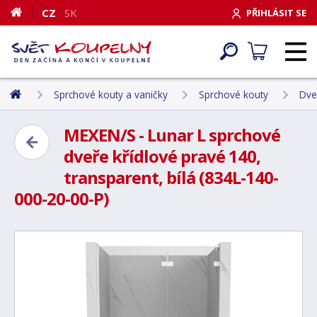
CZ
SK
PŘIHLÁSIT SE
Sprchové kouty a vaničky
Sprchové kouty
Dve
MEXEN/S - Lunar L sprchové
dveře křídlové pravé 140,
transparent, bílá (834L-140-
000-20-00-P)