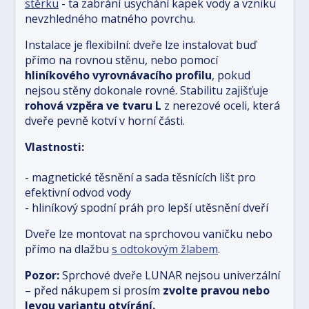
stěrku
- ta zabrání usychání kapek vody a vzniku
nevzhledného matného povrchu.
Instalace je flexibilní: dveře lze instalovat buď
přímo na rovnou stěnu, nebo pomocí
hliníkového vyrovnávacího profilu
, pokud
nejsou stěny dokonale rovné. Stabilitu zajišťuje
rohová vzpěra ve tvaru L
z nerezové oceli, která
dveře pevně kotví v horní části.
Vlastnosti:
- magnetické těsnění a sada těsnících lišt pro
efektivní odvod vody
- hliníkový spodní práh pro lepší utěsnění dveří
Dveře lze montovat na sprchovou vaničku nebo
přímo na dlažbu
s odtokovým žlabem
.
Pozor:
Sprchové dveře LUNAR nejsou univerzální
– před nákupem si prosím
zvolte pravou nebo
levou variantu otvírání.