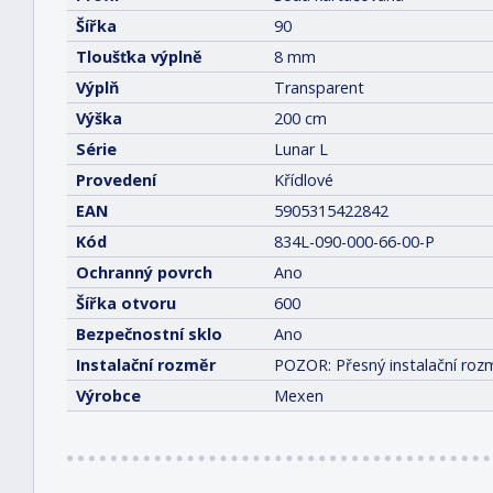
Šířka
90
Tloušťka výplně
8 mm
Výplň
Transparent
Výška
200 cm
Série
Lunar L
Provedení
Křídlové
EAN
5905315422842
Kód
834L-090-000-66-00-P
Ochranný povrch
Ano
Šířka otvoru
600
Bezpečnostní sklo
Ano
Instalační rozměr
POZOR: Přesný instalační rozm
Výrobce
Mexen