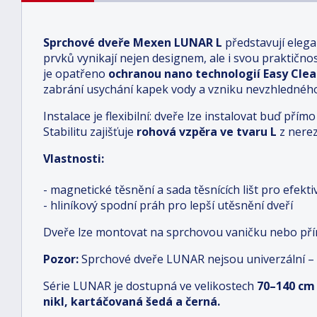
Sprchové dveře Mexen LUNAR L
představují elega
prvků vynikají nejen designem, ale i svou praktičnost
je opatřeno
ochranou nano technologií Easy Cle
zabrání usychání kapek vody a vzniku nevzhledné
Instalace je flexibilní: dveře lze instalovat buď př
Stabilitu zajišťuje
rohová vzpěra ve tvaru L
z nerez
Vlastnosti:
- magnetické těsnění a sada těsnících lišt pro efekt
- hliníkový spodní práh pro lepší utěsnění dveří
Dveře lze montovat na sprchovou vaničku nebo př
Pozor:
Sprchové dveře LUNAR nejsou univerzální 
Série LUNAR je dostupná ve velikostech
70–140 cm
nikl, kartáčovaná šedá a černá.