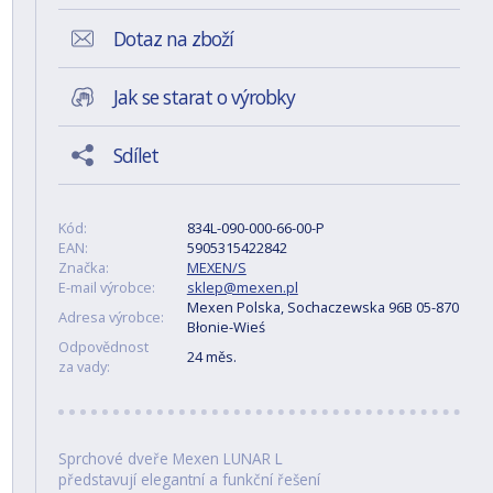
Dotaz na zboží
Jak se starat o výrobky
Sdílet
Kód:
834L-090-000-66-00-P
EAN:
5905315422842
Značka:
MEXEN/S
E-mail výrobce:
sklep@mexen.pl
Mexen Polska, Sochaczewska 96B 05-870
Adresa výrobce:
Błonie-Wieś
Odpovědnost
24 měs.
za vady:
Sprchové dveře Mexen LUNAR L
představují elegantní a funkční řešení