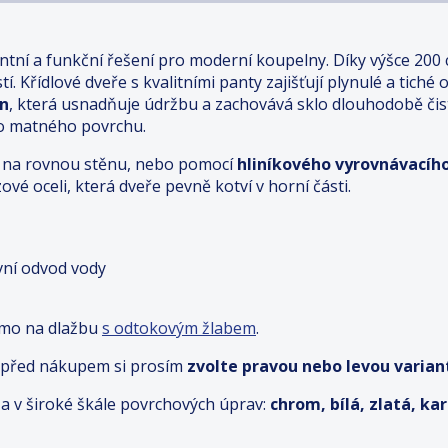
ntní a funkční řešení pro moderní koupelny. Díky výšce 200
í. Křídlové dveře s kvalitními panty zajišťují plynulé a tiché 
an
, která usnadňuje údržbu a zachovává sklo dlouhodobě či
ho matného povrchu.
ímo na rovnou stěnu, nebo pomocí
hliníkového vyrovnávacího
ové oceli, která dveře pevně kotví v horní části.
ivní odvod vody
ímo na dlažbu
s odtokovým žlabem
.
– před nákupem si prosím
zvolte pravou nebo levou variant
a v široké škále povrchových úprav:
chrom, bílá, zlatá, k