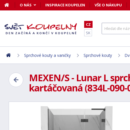
O NÁS
INSPIRACE KOUPELEN
VŠE O NÁKUPU
CZ
SK
Sprchové kouty a vaničky
Sprchové kouty
Dv
MEXEN/S - Lunar L sprch
kartáčovaná (834L-090-0