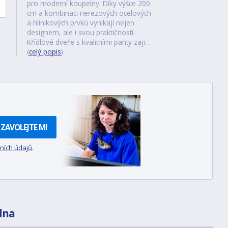
pro moderní koupelny. Díky výšce 200
cm a kombinaci nerezových ocelových
a hliníkových prvků vynikají nejen
designem, ale i svou praktičností.
Křídlové dveře s kvalitními panty zaji…
(
celý popis
)
ZAVOLEJTE MI
ních údajů
.
dna