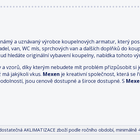
známý a uznávaný výrobce koupelnových armatur, který posk
adel, van, WC mís, sprchových van a dalších doplňků do kou
ud hledáte originální vybavení koupelny, nabídka tohoto výr
v a vzorů, díky kterým nebudete mít problém přizpůsobit s
ž má jakýkoli vkus.
Mexen
je kreativní společnost, která se
odolností, jsou cenově dostupné a široce dostupné. S
Mexe
it dostatečná AKLIMATIZACE zboží podle ročního období, minimálně 4