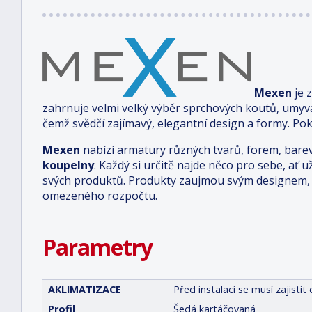
Mexen
je 
zahrnuje velmi velký výběr sprchových koutů, umyv
čemž svědčí zajímavý, elegantní design a formy. Pok
Mexen
nabízí armatury různých tvarů, forem, bare
koupelny
. Každý si určitě najde něco pro sebe, ať u
svých produktů. Produkty zaujmou svým designem, 
omezeného rozpočtu.
Parametry
AKLIMATIZACE
Před instalací se musí zajist
Profil
Šedá kartáčovaná