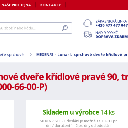
NAŠE PRODEJNA
KONTAKTY
ZÁKAZNICKÁ LINKA
+420 477 477 047
NAD 9 999 KČ
DOPRAVA ZDARM
eře sprchové
MEXEN/S - Lunar L sprchové dveře křídlové pr
ové dveře křídlové pravé 90, tr
00-66-00-P)
Skladem u výrobce
14 ks
MEXEN / SET - Odeslání je možné za 10 - 12 pr.
dní / doručení 1 - 2 pr. dny od odeslání