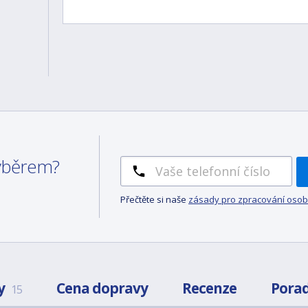
výběrem?
Přečtěte si naše
zásady pro zpracování osob
y
Cena dopravy
Recenze
Pora
15