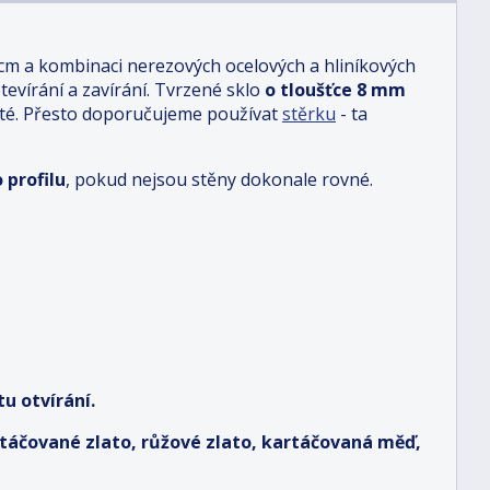
 cm a kombinaci nerezových ocelových a hliníkových
otevírání a zavírání. Tvrzené sklo
o tloušťce 8 mm
sté. Přesto doporučujeme používat
stěrku
- ta
 profilu
, pokud nejsou stěny dokonale rovné.
u otvírání.
artáčované zlato, růžové zlato, kartáčovaná měď,