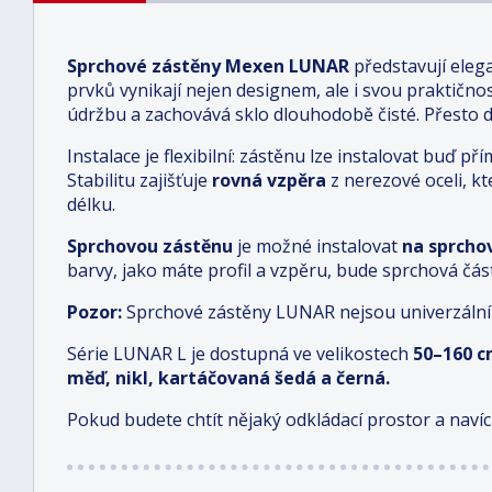
Sprchové zástěny Mexen LUNAR
představují eleg
prvků vynikají nejen designem, ale i svou praktično
údržbu a zachovává sklo dlouhodobě čisté. Přesto
Instalace je flexibilní: zástěnu lze instalovat buď
Stabilitu zajišťuje
rovná vzpěra
z nerezové oceli, k
délku.
Sprchovou zástěnu
je možné instalovat
na sprcho
barvy, jako máte profil a vzpěru, bude sprchová čás
Pozor:
Sprchové zástěny LUNAR nejsou univerzální
Série LUNAR L je dostupná ve velikostech
5
0–160 
měď, nikl, kartáčovaná šedá a černá.
Pokud budete chtít nějaký odkládací prostor a navíc