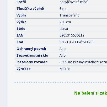
Profil
Kartáčovaná měď
Tloušťka výplně
8 mm
Výplň
Transparent
Výška
200 cm
Série
Lunar
EAN
5905315530219
Kód
830-120-000-65-00-P
Ochranný povrch
Ano
Bezpečnostní sklo
Ano
Instalační rozměr
POZOR: Přesný instalační rozm
Výrobce
Mexen
Na balení si za