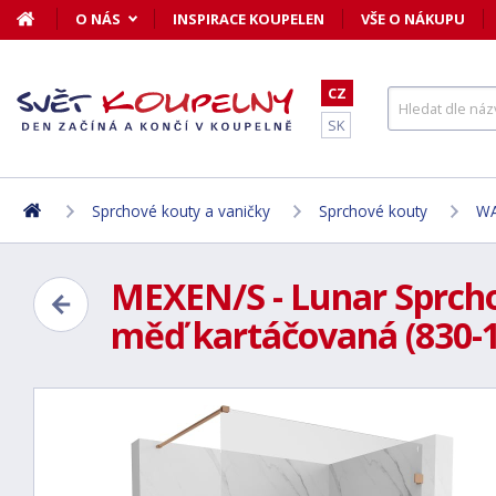
O NÁS
INSPIRACE KOUPELEN
VŠE O NÁKUPU
CZ
SK
Sprchové kouty a vaničky
Sprchové kouty
WA
MEXEN/S - Lunar Sprcho
měď kartáčovaná (830-1