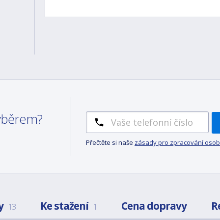
výběrem?
Přečtěte si naše
zásady pro zpracování osob
y
Ke stažení
Cena dopravy
R
13
1