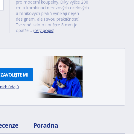
pro moderní koupelny. Díky výšce 200
cm a kombinaci nerezových ocelových
a hliníkových prvků vynikají nejen
designem, ale i svou praktičností.
Tvrzené sklo o tloušťce 8 mm je
opatře… (
celý popis
)
ZAVOLEJTE MI
ních údajů
.
ecenze
Poradna