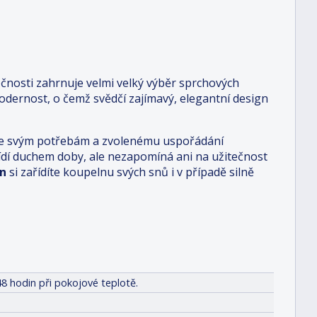
čnosti zahrnuje velmi velký výběr sprchových
dernost, o čemž svědčí zajímavý, elegantní design
i je svým potřebám a zvolenému uspořádání
 řídí duchem doby, ale nezapomíná ani na užitečnost
n
si zařídíte koupelnu svých snů i v případě silně
8 hodin při pokojové teplotě.