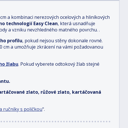
 cm a kombinaci nerezových ocelových a hliníkových
o technologií Easy Clean
, která usnadňuje
vody a vzniku nevzhledného matného povrchu.
.
ho profilu
, pokud nejsou stěny dokonale rovné.
e 150 cm a umožňuje zkrácení na vámi požadovanou
ho žlabu
.
Pokud vyberete odtokový žlab stejné
antu.
kartáčované zlato, růžové zlato, kartáčovaná
 ručníky s poličkou
".