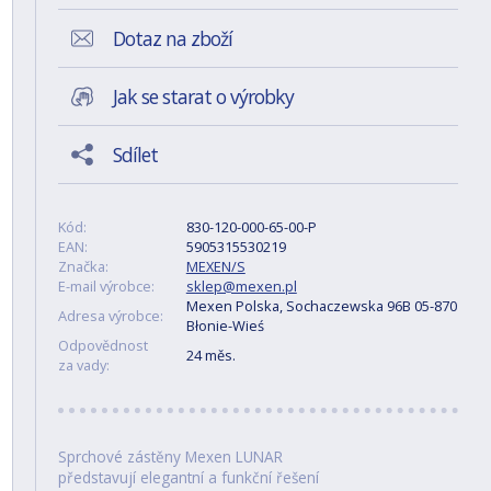
Dotaz na zboží
Jak se starat o výrobky
Sdílet
Kód:
830-120-000-65-00-P
EAN:
5905315530219
Značka:
MEXEN/S
E-mail výrobce:
sklep@mexen.pl
Mexen Polska, Sochaczewska 96B 05-870
Adresa výrobce:
Błonie-Wieś
Odpovědnost
24 měs.
za vady:
Sprchové zástěny Mexen LUNAR
představují elegantní a funkční řešení