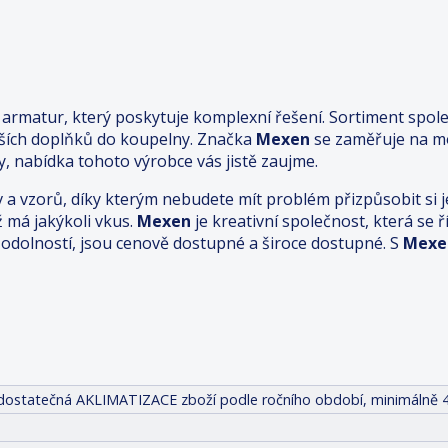
rmatur, který poskytuje komplexní řešení. Sortiment spole
lších doplňků do koupelny. Značka
Mexen
se zaměřuje na mo
, nabídka tohoto výrobce vás jistě zaujme.
v a vzorů, díky kterým nebudete mít problém přizpůsobit s
ž má jakýkoli vkus.
Mexen
je kreativní společnost, která se
dolností, jsou cenově dostupné a široce dostupné. S
Mexe
it dostatečná AKLIMATIZACE zboží podle ročního období, minimálně 4