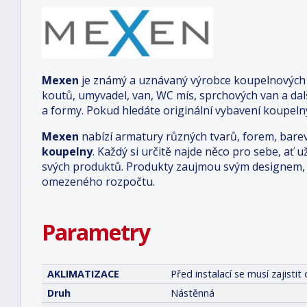
Mexen
je známý a uznávaný výrobce koupelnových a
koutů, umyvadel, van, WC mís, sprchových van a da
a formy. Pokud hledáte originální vybavení koupelny
Mexen
nabízí armatury různých tvarů, forem, bare
koupelny
. Každý si určitě najde něco pro sebe, ať u
svých produktů. Produkty zaujmou svým designem, o
omezeného rozpočtu.
Parametry
AKLIMATIZACE
Před instalací se musí zajist
Druh
Nástěnná