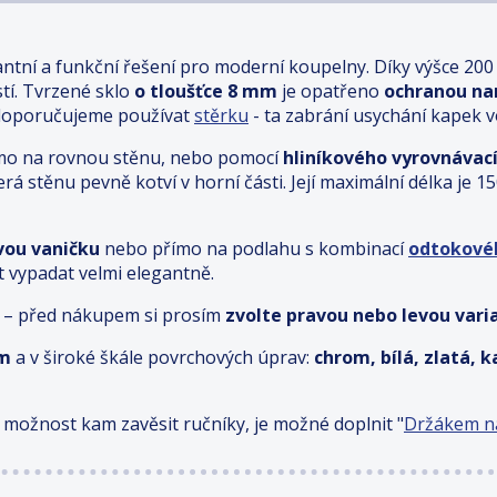
antní a funkční řešení pro moderní koupelny. Díky výšce 200
stí. Tvrzené sklo
o tloušťce 8 mm
je opatřeno
ochranou nan
 doporučujeme používat
stěrku
- ta zabrání usychání kapek 
 přímo na rovnou stěnu, nebo pomocí
hliníkového vyrovnávací
terá stěnu pevně kotví v horní části. Její maximální délka j
vou vaničku
nebo přímo na podlahu s kombinací
odtokové
t vypadat velmi elegantně.
 – před nákupem si prosím
zvolte pravou nebo levou vari
cm
a v široké škále povrchových úprav:
chrom, bílá, zlatá, 
 možnost kam zavěsit ručníky, je možné doplnit "
Držákem na