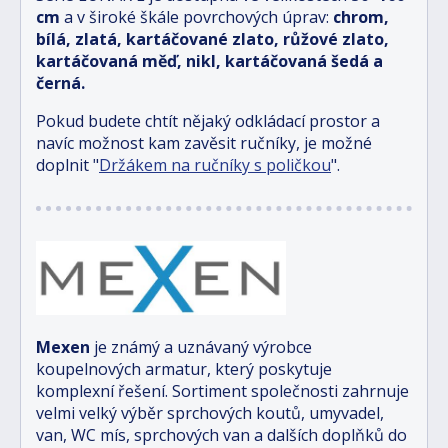
cm
a v široké škále povrchových úprav:
chrom,
bílá, zlatá, kartáčované zlato, růžové zlato,
kartáčovaná měď, nikl, kartáčovaná šedá a
černá.
Pokud budete chtít nějaký odkládací prostor a
navíc možnost kam zavěsit ručníky, je možné
doplnit "
Držákem na ručníky s poličkou
".
Mexen
je známý a uznávaný výrobce
koupelnových armatur, který poskytuje
komplexní řešení. Sortiment společnosti zahrnuje
velmi velký výběr sprchových koutů, umyvadel,
van, WC mís, sprchových van a dalších doplňků do