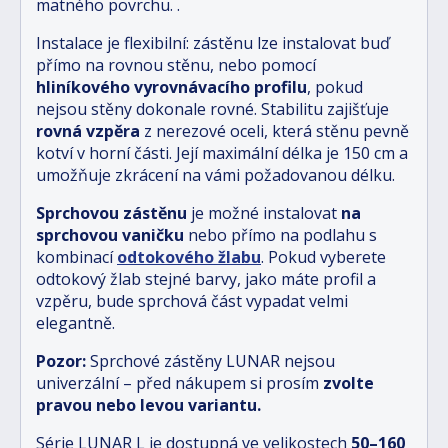
matného povrchu.
.
Instalace je flexibilní: zástěnu lze instalovat buď
přímo na rovnou stěnu, nebo pomocí
hliníkového vyrovnávacího profilu
, pokud
nejsou stěny dokonale rovné. Stabilitu zajišťuje
rovná vzpěra
z nerezové oceli, která stěnu pevně
kotví v horní části. Její maximální délka je 150 cm a
umožňuje zkrácení na vámi požadovanou délku.
Sprchovou zástěnu
je možné instalovat
na
sprchovou vaničku
nebo přímo na podlahu s
kombinací
odtokového žlabu
.
Pokud vyberete
odtokový žlab stejné barvy, jako máte profil a
vzpěru, bude sprchová část vypadat velmi
elegantně.
Pozor:
Sprchové zástěny LUNAR nejsou
univerzální – před nákupem si prosím
zvolte
pravou nebo levou variantu.
Série LUNAR L je dostupná ve velikostech
5
0–160