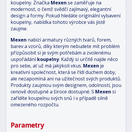
koupelny. Značka
Mexen
se zaměřuje na
modernost, o čemž svědčí zajímavý, elegantní
design a formy. Pokud hledáte originální vybavení
koupelny, nabídka tohoto výrobce vás jistě
zaujme.
Mexen
nabízí armatury různých tvarů, forem,
barev a vzorů, díky kterým nebudete mít problém
přizpůsobit si je svým potřebám a zvolenému
uspořádání
koupelny
. Každý si určitě najde něco
pro sebe, ať už má jakýkoli vkus.
Mexen
je
kreativní společnost, která se řídí duchem doby,
ale nezapomíná ani na užitečnost svých produktů.
Produkty zaujmou svým designem, odolností, jsou
cenově dostupné a široce dostupné. S
Mexen
si
zařídíte koupelnu svých snů i v případě silně
omezeného rozpočtu.
Parametry