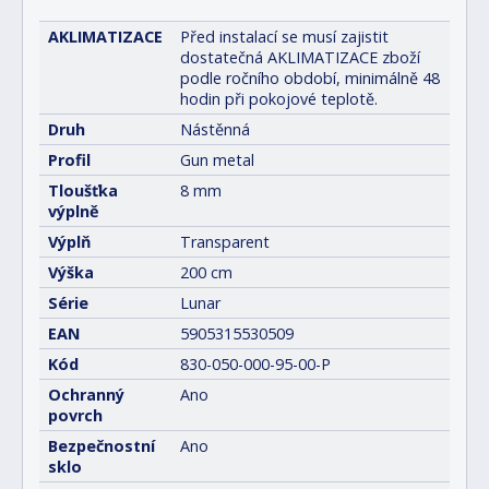
AKLIMATIZACE
Před instalací se musí zajistit
dostatečná AKLIMATIZACE zboží
podle ročního období, minimálně 48
hodin při pokojové teplotě.
Druh
Nástěnná
Profil
Gun metal
Tloušťka
8 mm
výplně
Výplň
Transparent
Výška
200 cm
Série
Lunar
EAN
5905315530509
Kód
830-050-000-95-00-P
Ochranný
Ano
povrch
Bezpečnostní
Ano
sklo