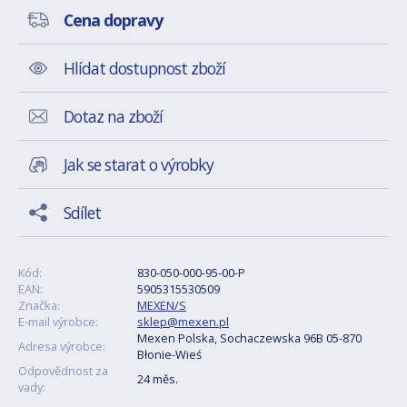
Cena dopravy
Hlídat dostupnost zboží
Dotaz na zboží
Jak se starat o výrobky
Sdílet
Kód:
830-050-000-95-00-P
EAN:
5905315530509
Značka:
MEXEN/S
E-mail výrobce:
sklep@mexen.pl
Mexen Polska, Sochaczewska 96B 05-870
Adresa výrobce:
Błonie-Wieś
Odpovědnost za
24 měs.
vady: