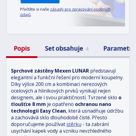
Přečtěte si naše
zásady pro zpracování osobních
údajů
.
Popis
Set obsahuje
Parametr
4
Sprchové zástěny Mexen LUNAR
představují
elegantní a funkční řešení pro moderní koupelny.
Díky výšce 200 cm a kombinaci nerezových
ocelových a hliníkových prvků vynikají nejen
designem, ale i svou praktičností. Tvrzené sklo
o
tloušťce 8 mm
je opatřeno
ochranou nano
technologií Easy Clean
, která usnadňuje údržbu
a zachovává sklo dlouhodobě čisté. Přesto
doporučujeme používat
stěrku
- ta zabrání
usychání kapek vody a vzniku nevzhledného