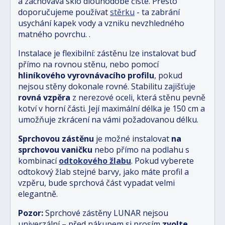
a zachovává sklo dlouhodobě čisté. Přesto
doporučujeme používat
stěrku
- ta zabrání
usychání kapek vody a vzniku nevzhledného
matného povrchu.
.
Instalace je flexibilní: zástěnu lze instalovat buď
přímo na rovnou stěnu, nebo pomocí
hliníkového vyrovnávacího profilu
, pokud
nejsou stěny dokonale rovné. Stabilitu zajišťuje
rovná vzpěra
z nerezové oceli, která stěnu pevně
kotví v horní části. Její maximální délka je 150 cm a
umožňuje zkrácení na vámi požadovanou délku.
Sprchovou zástěnu
je možné instalovat
na
sprchovou vaničku
nebo přímo na podlahu s
kombinací
odtokového žlabu
.
Pokud vyberete
odtokový žlab stejné barvy, jako máte profil a
vzpěru, bude sprchová část vypadat velmi
elegantně.
Pozor:
Sprchové zástěny LUNAR nejsou
univerzální – před nákupem si prosím
zvolte