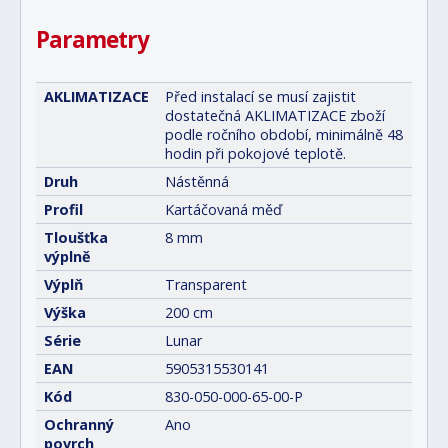
Parametry
AKLIMATIZACE
Před instalací se musí zajistit
dostatečná AKLIMATIZACE zboží
podle ročního období, minimálně 48
hodin při pokojové teplotě.
Druh
Nástěnná
Profil
Kartáčovaná měď
Tloušťka
8 mm
výplně
Výplň
Transparent
Výška
200 cm
Série
Lunar
EAN
5905315530141
Kód
830-050-000-65-00-P
Ochranný
Ano
povrch