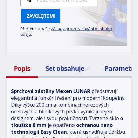
ZAVOLEJTE MI
Přečtěte si naše
zásady pro zpracování osobních
údajů
.
Popis
Set obsahuje
Parametr
4
Sprchové zástěny Mexen LUNAR
představují
elegantní a funkční řešení pro moderní koupelny.
Díky výšce 200 cm a kombinaci nerezových
ocelových a hliníkových prvků vynikají nejen
designem, ale i svou praktičností. Tvrzené sklo
o
tloušťce 8 mm
je opatřeno
ochranou nano
technologií Easy Clean
, která usnadňuje údržbu