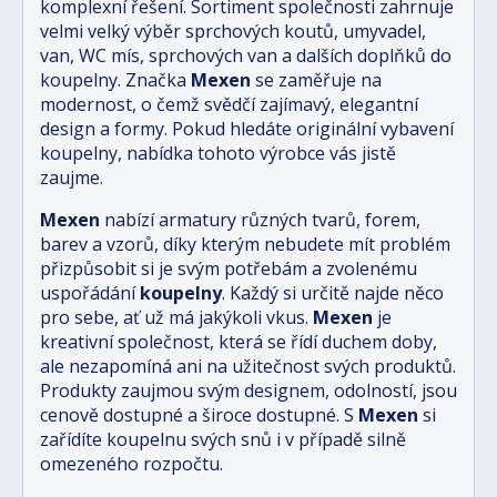
komplexní řešení. Sortiment společnosti zahrnuje
velmi velký výběr sprchových koutů, umyvadel,
van, WC mís, sprchových van a dalších doplňků do
koupelny. Značka
Mexen
se zaměřuje na
modernost, o čemž svědčí zajímavý, elegantní
design a formy. Pokud hledáte originální vybavení
koupelny, nabídka tohoto výrobce vás jistě
zaujme.
Mexen
nabízí armatury různých tvarů, forem,
barev a vzorů, díky kterým nebudete mít problém
přizpůsobit si je svým potřebám a zvolenému
uspořádání
koupelny
. Každý si určitě najde něco
pro sebe, ať už má jakýkoli vkus.
Mexen
je
kreativní společnost, která se řídí duchem doby,
ale nezapomíná ani na užitečnost svých produktů.
Produkty zaujmou svým designem, odolností, jsou
cenově dostupné a široce dostupné. S
Mexen
si
zařídíte koupelnu svých snů i v případě silně
omezeného rozpočtu.