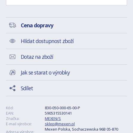
Cena dopravy
Hlídat dostupnost zboží
Dotaz na zboží
Jak se starat o výrobky
Sdílet
Kód:
830-050-000-65-00-P
EAN:
5905315530141
Značka:
MEXEN/S
E-mail výrobce:
sklep@mexen.pl
Mexen Polska, Sochaczewska 96B 05-870
Adresa výrobce: