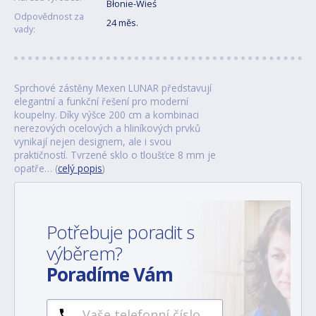
Błonie-Wieś
Odpovědnost za
24 měs.
vady:
Sprchové zástěny Mexen LUNAR představují
elegantní a funkční řešení pro moderní
koupelny. Díky výšce 200 cm a kombinaci
nerezových ocelových a hliníkových prvků
vynikají nejen designem, ale i svou
praktičností. Tvrzené sklo o tloušťce 8 mm je
opatře… (
celý popis
)
Potřebuje poradit s
výběrem?
Poradíme Vám