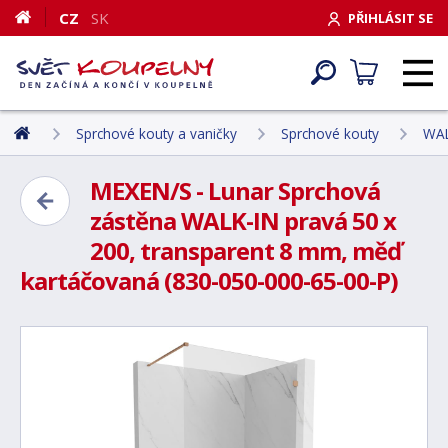
CZ
SK
PŘIHLÁSIT SE
Sprchové kouty a vaničky
Sprchové kouty
WAL
MEXEN/S - Lunar Sprchová
zástěna WALK-IN pravá 50 x
200, transparent 8 mm, měď
kartáčovaná (830-050-000-65-00-P)