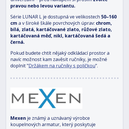
pravou nebo levou variantu.
Série LUNAR L je dostupná ve velikostech
5
0–160
cm
a v široké škále povrchových úprav:
chrom,
bílá, zlatá, kartáčované zlato, růžové zlato,
kartáčovaná měď, nikl, kartáčovaná šedá a
černá.
Pokud budete chtít nějaký odkládací prostor a
navíc možnost kam zavěsit ručníky, je možné
doplnit "
Držákem na ručníky s poličkou
".
Mexen
je známý a uznávaný výrobce
koupelnových armatur, který poskytuje