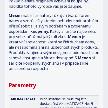
Pokud hledáte originální vybavení koupelny,
nabídka tohoto výrobce vás jistě zaujme.
Mexen
nabízí armatury různých tvarů, forem,
barev a vzorů, díky kterým nebudete mít problém
přizpůsobit si je svým potřebám a zvolenému
uspořádání
koupelny
. Každý si určitě najde něco
pro sebe, ať už má jakýkoli vkus.
Mexen
je
kreativní společnost, která se řídí duchem doby,
ale nezapomíná ani na užitečnost svých produktů.
Produkty zaujmou svým designem, odolností, jsou
cenově dostupné a široce dostupné. S
Mexen
si
zařídíte koupelnu svých snů i v případě silně
omezeného rozpočtu.
Parametry
AKLIMATIZACE
Před instalací se musí zajistit
dostatečná AKLIMATIZACE zboží