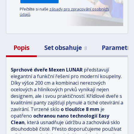
Přečtěte si naše
zásady pro zpracování osobních
údajů
.
Popis
Set obsahuje
Parametr
8
Sprchové dveře Mexen LUNAR
představují
elegantní a funkční řešení pro moderní koupelny.
Díky výšce 200 cm a kombinaci nerezových
ocelových a hliníkových prvků vynikají nejen
designem, ale i svou praktičností. Křídlové dveře s
kvalitními panty zajišťují plynulé a tiché otevírání a
zavírání. Tvrzené sklo
o tloušťce 8 mm
je
opatřeno
ochranou nano technologií Easy
Clean
, která usnadňuje údržbu a zachovává sklo
dlouhodobě čisté. Přesto doporučujeme používat