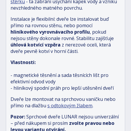
stěrku
- ta zabrání usychání kapek vody a vzniku
nevzhledného matného povrchu.
Instalace je flexibilní: dveře lze instalovat buď
přímo na rovnou stěnu, nebo pomocí
hliníkového vyrovnávacího profilu
, pokud
nejsou stěny dokonale rovné. Stabilitu zajišťuje
úhlová kotvící vzpěra
z nerezové oceli, která
dveře pevně kotví v horní části.
Vlastnosti:
- magnetické těsnění a sada těsnících lišt pro
efektivní odvod vody
- hliníkový spodní práh pro lepší utěsnění dveří
Dveře lze montovat na sprchovou vaničku nebo
přímo na dlažbu
s odtokovým žlabem
.
Pozor:
Sprchové dveře LUNAR nejsou univerzální
– před nákupem si prosím
zvolte pravou nebo
levou variantu otvírání.