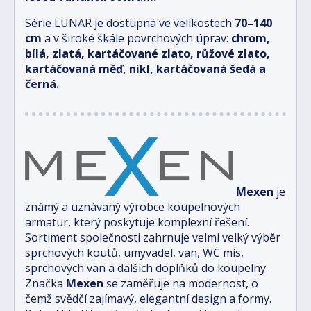
Série LUNAR je dostupná ve velikostech
70–140
cm
a v široké škále povrchových úprav:
chrom,
bílá, zlatá, kartáčované zlato, růžové zlato,
kartáčovaná měď, nikl, kartáčovaná šedá a
černá.
Mexen
je
známý a uznávaný výrobce koupelnových
armatur, který poskytuje komplexní řešení.
Sortiment společnosti zahrnuje velmi velký výběr
sprchových koutů, umyvadel, van, WC mís,
sprchových van a dalších doplňků do koupelny.
Značka
Mexen
se zaměřuje na modernost, o
čemž svědčí zajímavý, elegantní design a formy.