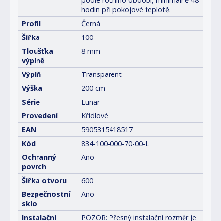
podle ročního období, minimálně 48
hodin při pokojové teplotě.
Profil
Černá
Šířka
100
Tloušťka
8 mm
výplně
Výplň
Transparent
Výška
200 cm
Série
Lunar
Provedení
Křídlové
EAN
5905315418517
Kód
834-100-000-70-00-L
Ochranný
Ano
povrch
Šířka otvoru
600
Bezpečnostní
Ano
sklo
Instalační
POZOR: Přesný instalační rozměr je