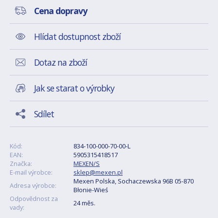
Cena dopravy
Hlídat dostupnost zboží
Dotaz na zboží
Jak se starat o výrobky
Sdílet
Kód:
834-100-000-70-00-L
EAN:
5905315418517
Značka:
MEXEN/S
E-mail výrobce:
sklep@mexen.pl
Mexen Polska, Sochaczewska 96B 05-870
Adresa výrobce:
Błonie-Wieś
Odpovědnost za
24 měs.
vady: