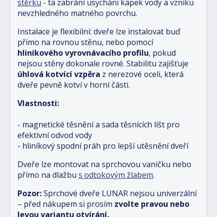
stěrku
- ta zabrání usychání kapek vody a vzniku
nevzhledného matného povrchu.
Instalace je flexibilní: dveře lze instalovat buď
přímo na rovnou stěnu, nebo pomocí
hliníkového vyrovnávacího profilu
, pokud
nejsou stěny dokonale rovné. Stabilitu zajišťuje
úhlová kotvící vzpěra
z nerezové oceli, která
dveře pevně kotví v horní části.
Vlastnosti:
- magnetické těsnění a sada těsnících lišt pro
efektivní odvod vody
- hliníkový spodní práh pro lepší utěsnění dveří
Dveře lze montovat na sprchovou vaničku nebo
přímo na dlažbu
s odtokovým žlabem
.
Pozor:
Sprchové dveře LUNAR nejsou univerzální
– před nákupem si prosím
zvolte pravou nebo
levou variantu otvírání.