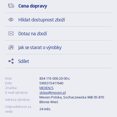
Cena dopravy
Hlídat dostupnost zboží
Dotaz na zboží
Jak se starat o výrobky
Sdílet
Kód:
834-115-000-20-00-L
EAN:
5905315417640
Značka:
MEXEN/S
E-mail výrobce:
sklep@mexen.pl
Mexen Polska, Sochaczewska 96B 05-870
Adresa výrobce:
Błonie-Wieś
Odpovědnost za
24 měs.
vady: