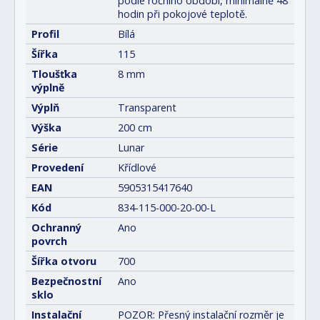
podle ročního období, minimálně 48
hodin při pokojové teplotě.
Profil
Bílá
Šířka
115
Tloušťka
8 mm
výplně
Výplň
Transparent
Výška
200 cm
Série
Lunar
Provedení
Křídlové
EAN
5905315417640
Kód
834-115-000-20-00-L
Ochranný
Ano
povrch
Šířka otvoru
700
Bezpečnostní
Ano
sklo
Instalační
POZOR: Přesný instalační rozměr je