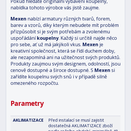
Pokud hledáte originální vybavení koupelny,
nabídka tohoto výrobce vás jistě zaujme.
Mexen
nabízí armatury různých tvarů, forem,
barev a vzorů, díky kterým nebudete mít problém
přizpůsobit si je svým potřebám a zvolenému
uspořádání
koupelny
. Každý si určitě najde něco
pro sebe, ať už má jakýkoli vkus.
Mexen
je
kreativní společnost, která se řídí duchem doby,
ale nezapomíná ani na užitečnost svých produktů.
Produkty zaujmou svým designem, odolností, jsou
cenově dostupné a široce dostupné. S
Mexen
si
zařídíte koupelnu svých snů i v případě silně
omezeného rozpočtu.
Parametry
AKLIMATIZACE
Před instalací se musí zajistit
dostatečná AKLIMATIZACE zboží