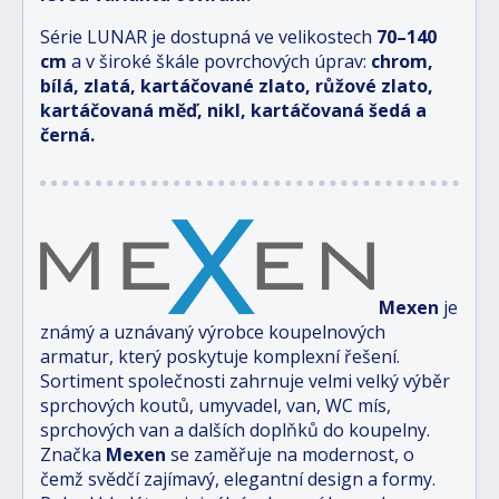
Série LUNAR je dostupná ve velikostech
70–140
cm
a v široké škále povrchových úprav:
chrom,
bílá, zlatá, kartáčované zlato, růžové zlato,
kartáčovaná měď, nikl, kartáčovaná šedá a
černá.
Mexen
je
známý a uznávaný výrobce koupelnových
armatur, který poskytuje komplexní řešení.
Sortiment společnosti zahrnuje velmi velký výběr
sprchových koutů, umyvadel, van, WC mís,
sprchových van a dalších doplňků do koupelny.
Značka
Mexen
se zaměřuje na modernost, o
čemž svědčí zajímavý, elegantní design a formy.