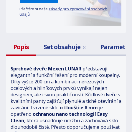
Přečtěte si naše
zásady pro zpracování osobních
údajů
.
Popis
Set obsahuje
Parametr
8
Sprchové dveře Mexen LUNAR
představují
elegantní a funkční řešení pro moderní koupelny.
Díky výšce 200 cm a kombinaci nerezových
ocelových a hliníkových prvků vynikají nejen
designem, ale i svou praktičností. Křídlové dveře s
kvalitními panty zajišťují plynulé a tiché otevírání a
zavírání. Tvrzené sklo
o tloušťce 8 mm
je
opatřeno
ochranou nano technologií Easy
Clean
, která usnadňuje údržbu a zachovává sklo
dlouhodobě čisté. Přesto doporučujeme používat