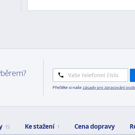
výběrem?
Přečtěte si naše
zásady pro zpracování osob
y
Ke stažení
Cena dopravy
R
15
1