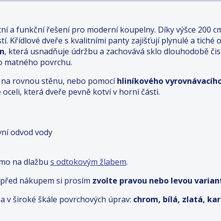
tní a funkční řešení pro moderní koupelny. Díky výšce 200 c
. Křídlové dveře s kvalitními panty zajišťují plynulé a tiché 
an
, která usnadňuje údržbu a zachovává sklo dlouhodobě či
ho matného povrchu.
ímo na rovnou stěnu, nebo pomocí
hliníkového vyrovnávacího
oceli, která dveře pevně kotví v horní části.
ivní odvod vody
ímo na dlažbu
s odtokovým žlabem
.
 před nákupem si prosím
zvolte pravou nebo levou variant
a v široké škále povrchových úprav:
chrom, bílá, zlatá, k