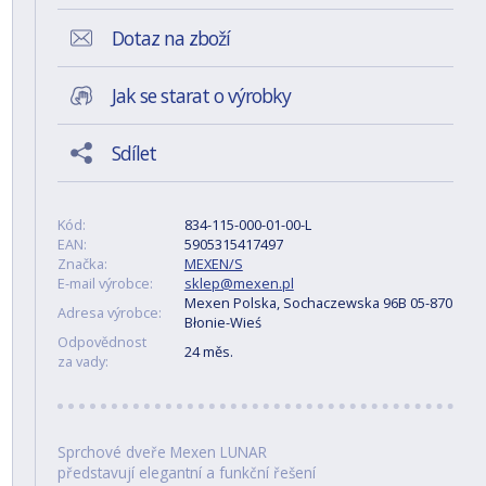
Dotaz na zboží
Jak se starat o výrobky
Sdílet
Kód:
834-115-000-01-00-L
EAN:
5905315417497
Značka:
MEXEN/S
E-mail výrobce:
sklep@mexen.pl
Mexen Polska, Sochaczewska 96B 05-870
Adresa výrobce:
Błonie-Wieś
Odpovědnost
24 měs.
za vady:
Sprchové dveře Mexen LUNAR
představují elegantní a funkční řešení