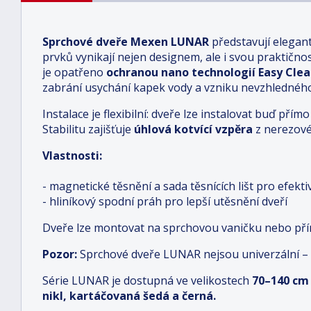
Sprchové dveře Mexen LUNAR
představují elegan
prvků vynikají nejen designem, ale i svou praktičností
je opatřeno
ochranou nano technologií Easy Cle
zabrání usychání kapek vody a vzniku nevzhledné
Instalace je flexibilní: dveře lze instalovat buď př
Stabilitu zajišťuje
úhlová kotvící vzpěra
z nerezové 
Vlastnosti:
- magnetické těsnění a sada těsnících lišt pro efekt
- hliníkový spodní práh pro lepší utěsnění dveří
Dveře lze montovat na sprchovou vaničku nebo př
Pozor:
Sprchové dveře LUNAR nejsou univerzální –
Série LUNAR je dostupná ve velikostech
70–140 cm
nikl, kartáčovaná šedá a černá.