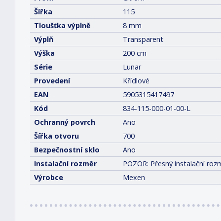
Šířka
115
Tloušťka výplně
8 mm
Výplň
Transparent
Výška
200 cm
Série
Lunar
Provedení
Křídlové
EAN
5905315417497
Kód
834-115-000-01-00-L
Ochranný povrch
Ano
Šířka otvoru
700
Bezpečnostní sklo
Ano
Instalační rozměr
POZOR: Přesný instalační rozm
Výrobce
Mexen