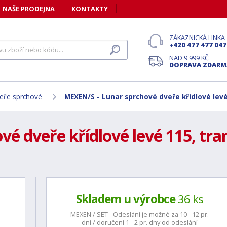
NAŠE PRODEJNA
KONTAKTY
ZÁKAZNICKÁ LINKA
+420 477 477 047
NAD 9 999 KČ
DOPRAVA ZDARM
eře sprchové
MEXEN/S - Lunar sprchové dveře křídlové levé
é dveře křídlové levé 115, tra
Skladem u výrobce
36 ks
MEXEN / SET - Odeslání je možné za 10 - 12 pr.
dní / doručení 1 - 2 pr. dny od odeslání