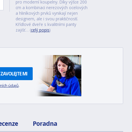
pro moderní koupelny. Díky výšce 200
cm a kombinaci nerezových ocelových
a hliníkových prvků vynikají nejen
designem, ale i svou praktičností.
Křídlové dveře s kvalitními panty
zajišť… (
celý popis
)
ZAVOLEJTE MI
ních údajů
.
ecenze
Poradna