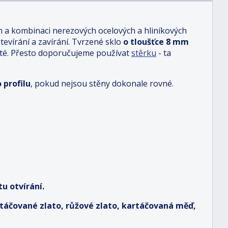
m a kombinaci nerezových ocelových a hliníkových
otevírání a zavírání. Tvrzené sklo
o tloušťce 8 mm
sté. Přesto doporučujeme používat
stěrku
- ta
 profilu
, pokud nejsou stěny dokonale rovné.
u otvírání.
artáčované zlato, růžové zlato, kartáčovaná měď,