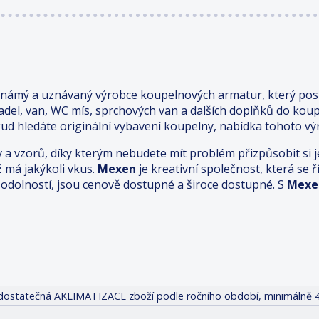
známý a uznávaný výrobce koupelnových armatur, který posk
adel, van, WC mís, sprchových van a dalších doplňků do kou
ud hledáte originální vybavení koupelny, nabídka tohoto výr
v a vzorů, díky kterým nebudete mít problém přizpůsobit s
ž má jakýkoli vkus.
Mexen
je kreativní společnost, která se
odolností, jsou cenově dostupné a široce dostupné. S
Mexe
it dostatečná AKLIMATIZACE zboží podle ročního období, minimálně 4