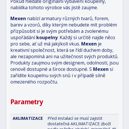
Pokud hledáte originální vybavení koupelny,
nabídka tohoto výrobce vás jistě zaujme.
Mexen
nabízí armatury různých tvarů, forem,
barev a vzorů, díky kterým nebudete mít problém
přizpůsobit si je svým potřebám a zvolenému
uspořádání
koupelny
. Každý si určitě najde něco
pro sebe, ať už má jakýkoli vkus.
Mexen
je
kreativní společnost, která se řídí duchem doby,
ale nezapomíná ani na užitečnost svých produktů.
Produkty zaujmou svým designem, odolností, jsou
cenově dostupné a široce dostupné. S
Mexen
si
zařídíte koupelnu svých snů i v případě silně
omezeného rozpočtu.
Parametry
AKLIMATIZACE
Před instalací se musí zajistit
dostatečná AKLIMATIZACE zboží