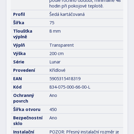
podle ročního období, minimálně 48
hodin při pokojové teplotě.
Profil
Šedá kartáčovaná
Šířka
75
Tloušťka
8 mm
výplně
Výplň
Transparent
Výška
200 cm
Série
Lunar
Provedení
Křídlové
EAN
5905315418319
Kód
834-075-000-66-00-L
Ochranný
Ano
povrch
Šířka otvoru
450
Bezpečnostní
Ano
sklo
Instalační
POZOR: Přesný instalační rozměr je