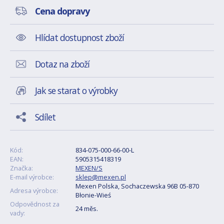
Cena dopravy
Hlídat dostupnost zboží
Dotaz na zboží
Jak se starat o výrobky
Sdílet
Kód:
834-075-000-66-00-L
EAN:
5905315418319
Značka:
MEXEN/S
E-mail výrobce:
sklep@mexen.pl
Mexen Polska, Sochaczewska 96B 05-870
Adresa výrobce:
Błonie-Wieś
Odpovědnost za
24 měs.
vady: