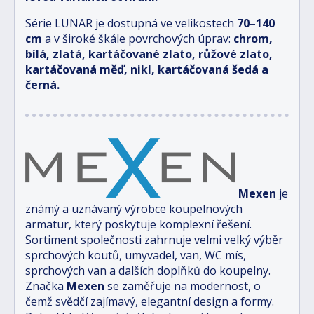
Série LUNAR je dostupná ve velikostech
70–140
cm
a v široké škále povrchových úprav:
chrom,
bílá, zlatá, kartáčované zlato, růžové zlato,
kartáčovaná měď, nikl, kartáčovaná šedá a
černá.
Mexen
je
známý a uznávaný výrobce koupelnových
armatur, který poskytuje komplexní řešení.
Sortiment společnosti zahrnuje velmi velký výběr
sprchových koutů, umyvadel, van, WC mís,
sprchových van a dalších doplňků do koupelny.
Značka
Mexen
se zaměřuje na modernost, o
čemž svědčí zajímavý, elegantní design a formy.