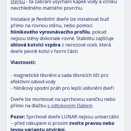
stěrku
- ta zabrání usychání kapek vody a vzniku
nevzhledného matného povrchu.
Instalace je flexibilní: dveře lze instalovat buď
přímo na rovnou stěnu, nebo pomocí
hliníkového vyrovnávacího profilu
, pokud
nejsou stěny dokonale rovné. Stabilitu zajišťuje
úhlová kotvící vzpěra
z nerezové oceli, která
dveře pevně kotví v horní části.
Vlastnosti:
- magnetické těsnění a sada těsnících lišt pro
efektivní odvod vody
- hliníkový spodní práh pro lepší utěsnění dveří
Dveře lze montovat na sprchovou vaničku nebo
přímo na dlažbu
s odtokovým žlabem
.
Pozor:
Sprchové dveře LUNAR nejsou univerzální
– před nákupem si prosím
zvolte pravou nebo
levou variantu otvírání.