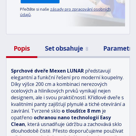
Přečtěte si naše
zásady pro zpracování osobních
údajů
.
Popis
Set obsahuje
Parametr
8
Sprchové dveře Mexen LUNAR
představují
elegantní a funkční řešení pro moderní koupelny.
Díky výšce 200 cm a kombinaci nerezových
ocelových a hliníkových prvků vynikají nejen
designem, ale i svou praktičností. Křídlové dveře s
kvalitními panty zajišťují plynulé a tiché otevírání a
zavírání. Tvrzené sklo
o tloušťce 8 mm
je
opatřeno
ochranou nano technologií Easy
Clean
, která usnadňuje údržbu a zachovává sklo
dlouhodobě čisté. Přesto doporučujeme používat