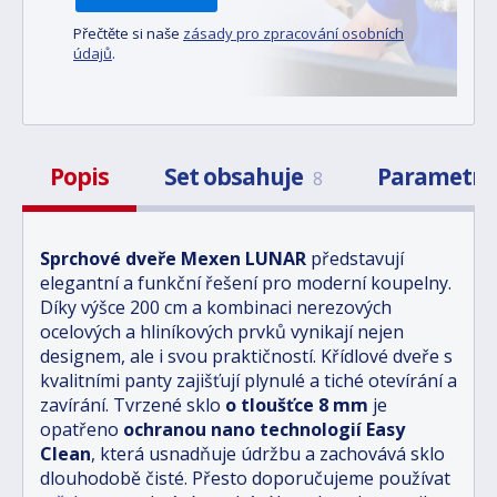
Přečtěte si naše
zásady pro zpracování osobních
údajů
.
Popis
Set obsahuje
Parametr
8
Sprchové dveře Mexen LUNAR
představují
elegantní a funkční řešení pro moderní koupelny.
Díky výšce 200 cm a kombinaci nerezových
ocelových a hliníkových prvků vynikají nejen
designem, ale i svou praktičností. Křídlové dveře s
kvalitními panty zajišťují plynulé a tiché otevírání a
zavírání. Tvrzené sklo
o tloušťce 8 mm
je
opatřeno
ochranou nano technologií Easy
Clean
, která usnadňuje údržbu a zachovává sklo
dlouhodobě čisté. Přesto doporučujeme používat