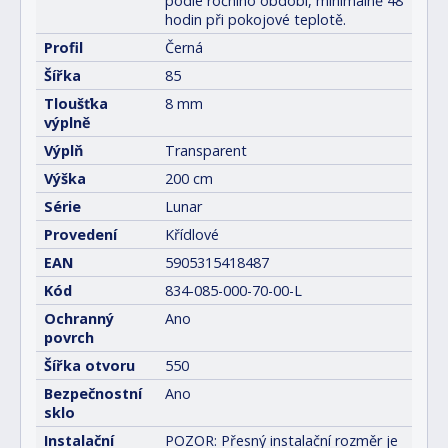
podle ročního období, minimálně 48
hodin při pokojové teplotě.
Profil
Černá
Šířka
85
Tloušťka
8 mm
výplně
Výplň
Transparent
Výška
200 cm
Série
Lunar
Provedení
Křídlové
EAN
5905315418487
Kód
834-085-000-70-00-L
Ochranný
Ano
povrch
Šířka otvoru
550
Bezpečnostní
Ano
sklo
Instalační
POZOR: Přesný instalační rozměr je