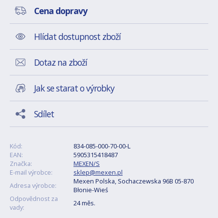
Cena dopravy
Hlídat dostupnost zboží
Dotaz na zboží
Jak se starat o výrobky
Sdílet
Kód:
834-085-000-70-00-L
EAN:
5905315418487
Značka:
MEXEN/S
E-mail výrobce:
sklep@mexen.pl
Mexen Polska, Sochaczewska 96B 05-870
Adresa výrobce:
Błonie-Wieś
Odpovědnost za
24 měs.
vady: