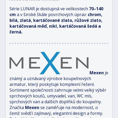
Série LUNAR je dostupná ve velikostech
70–140
cm
a v široké škále povrchových úprav:
chrom,
bílá, zlatá, kartáčované zlato, růžové zlato,
kartáčovaná měď, nikl, kartáčovaná šedá a
černá.
Mexen
je
známý a uznávaný výrobce koupelnových
armatur, který poskytuje komplexní řešení.
Sortiment společnosti zahrnuje velmi velký výběr
sprchových koutů, umyvadel, van, WC mís,
sprchových van a dalších doplňků do koupelny.
Značka
Mexen
se zaměřuje na modernost, o
čemž svědčí zajímavý, elegantní design a formy.