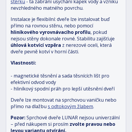
stěrku
- ta zabrání usychání kapek vody a vzniku
nevzhledného matného povrchu.
Instalace je flexibilní: dveře lze instalovat buď
přímo na rovnou stěnu, nebo pomocí
hliníkového vyrovnávacího profilu
, pokud
nejsou stěny dokonale rovné. Stabilitu zajišťuje
úhlová kotvící vzpěra
z nerezové oceli, která
dveře pevně kotví v horní části.
Vlastnosti:
- magnetické těsnění a sada těsnících lišt pro
efektivní odvod vody
- hliníkový spodní práh pro lepší utěsnění dveří
Dveře lze montovat na sprchovou vaničku nebo
přímo na dlažbu
s odtokovým žlabem
.
Pozor:
Sprchové dveře LUNAR nejsou univerzální
– před nákupem si prosím
zvolte pravou nebo
levou variantu otvírání.