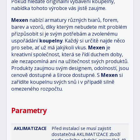
Pokud hledáte originální vybavení koupelny,
nabídka tohoto výrobce vás jistě zaujme.
Mexen
nabízí armatury různých tvarů, forem,
barev a vzorů, díky kterým nebudete mít problém
přizpůsobit si je svým potřebám a zvolenému
uspořádání
koupelny
. Každý si určitě najde něco
pro sebe, ať už má jakýkoli vkus.
Mexen
je
kreativní společnost, která se řídí duchem doby,
ale nezapomíná ani na užitečnost svých produktů.
Produkty zaujmou svým designem, odolností, jsou
cenově dostupné a široce dostupné. S
Mexen
si
zařídíte koupelnu svých snů i v případě silně
omezeného rozpočtu.
Parametry
AKLIMATIZACE
Před instalací se musí zajistit
dostatečná AKLIMATIZACE zboží