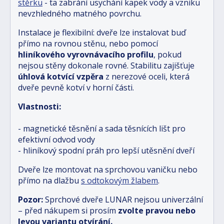
stěrku
- ta zabrání usychání kapek vody a vzniku
nevzhledného matného povrchu.
Instalace je flexibilní: dveře lze instalovat buď
přímo na rovnou stěnu, nebo pomocí
hliníkového vyrovnávacího profilu
, pokud
nejsou stěny dokonale rovné. Stabilitu zajišťuje
úhlová kotvící vzpěra
z nerezové oceli, která
dveře pevně kotví v horní části.
Vlastnosti:
- magnetické těsnění a sada těsnících lišt pro
efektivní odvod vody
- hliníkový spodní práh pro lepší utěsnění dveří
Dveře lze montovat na sprchovou vaničku nebo
přímo na dlažbu
s odtokovým žlabem
.
Pozor:
Sprchové dveře LUNAR nejsou univerzální
– před nákupem si prosím
zvolte pravou nebo
levou variantu otvírání.