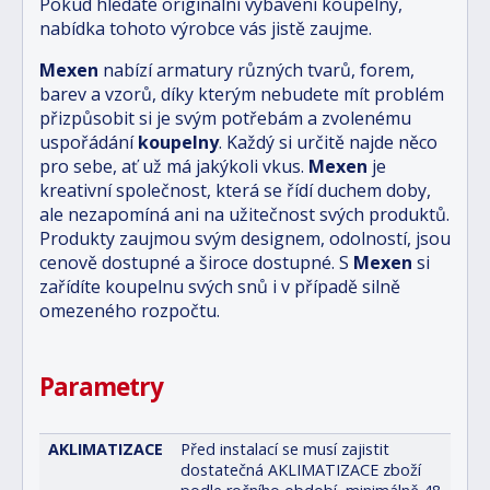
Pokud hledáte originální vybavení koupelny,
nabídka tohoto výrobce vás jistě zaujme.
Mexen
nabízí armatury různých tvarů, forem,
barev a vzorů, díky kterým nebudete mít problém
přizpůsobit si je svým potřebám a zvolenému
uspořádání
koupelny
. Každý si určitě najde něco
pro sebe, ať už má jakýkoli vkus.
Mexen
je
kreativní společnost, která se řídí duchem doby,
ale nezapomíná ani na užitečnost svých produktů.
Produkty zaujmou svým designem, odolností, jsou
cenově dostupné a široce dostupné. S
Mexen
si
zařídíte koupelnu svých snů i v případě silně
omezeného rozpočtu.
Parametry
AKLIMATIZACE
Před instalací se musí zajistit
dostatečná AKLIMATIZACE zboží