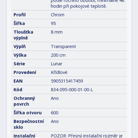
podle ročního období, minimálně 48
hodin při pokojové teplotě.
Profil
Chrom
Šířka
95
Tloušťka
8 mm
výplně
Výplň
Transparent
Výška
200 cm
Série
Lunar
Provedení
Křídlové
EAN
5905315417459
Kód
834-095-000-01-00-L
Ochranný
Ano
povrch
Šířka otvoru
600
Bezpečnostní
Ano
sklo
Instalační
POZOR: Přesný instalační rozměr je