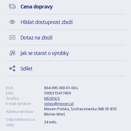
Cena dopravy
Hlídat dostupnost zboží
Dotaz na zboží
Jak se starat o výrobky
Sdílet
Kód:
834-095-000-01-00-L
EAN:
5905315417459
Značka:
MEXEN/S
E-mail výrobce:
sklep@mexen.pl
Mexen Polska, Sochaczewska 96B 05-870
Adresa výrobce:
Błonie-Wieś
Odpovědnost za
24 měs.
vady: