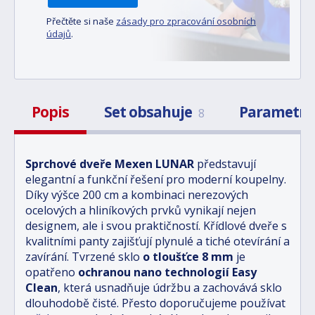
Přečtěte si naše
zásady pro zpracování osobních
údajů
.
Popis
Set obsahuje
Parametr
8
Sprchové dveře Mexen LUNAR
představují
elegantní a funkční řešení pro moderní koupelny.
Díky výšce 200 cm a kombinaci nerezových
ocelových a hliníkových prvků vynikají nejen
designem, ale i svou praktičností. Křídlové dveře s
kvalitními panty zajišťují plynulé a tiché otevírání a
zavírání. Tvrzené sklo
o tloušťce 8 mm
je
opatřeno
ochranou nano technologií Easy
Clean
, která usnadňuje údržbu a zachovává sklo
dlouhodobě čisté. Přesto doporučujeme používat