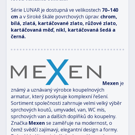
Série LUNAR je dostupná ve velikostech
70–140
cm
a v široké škále povrchových úprav:
chrom,
bílá, zlatá, kartáčované zlato, růžové zlato,
kartáčovaná měď, nikl, kartáčovaná šedá a
černá.
Mexen
je
známý a uznávaný výrobce koupelnových
armatur, který poskytuje komplexní řešení.
Sortiment společnosti zahrnuje velmi velký výběr
sprchových koutů, umyvadel, van, WC mís,
sprchových van a dalších doplňků do koupelny.
Značka
Mexen
se zaměřuje na modernost, o
čemž svědčí zajímavý, elegantní design a formy.