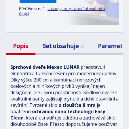
Přečtěte si naše
zásady pro zpracování osobních
údajů
.
Popis
Set obsahuje
Parametr
8
Sprchové dveře Mexen LUNAR
představují
elegantní a funkční řešení pro moderní koupelny.
Díky výšce 200 cm a kombinaci nerezových
ocelových a hliníkových prvků vynikají nejen
designem, ale i svou praktičností. Křídlové dveře s
kvalitními panty zajišťují plynulé a tiché otevírání a
zavírání. Tvrzené sklo
o tloušťce 8 mm
je
opatřeno
ochranou nano technologií Easy
Clean
, která usnadňuje údržbu a zachovává sklo
dlouhodobě čisté. Přesto doporučujeme používat