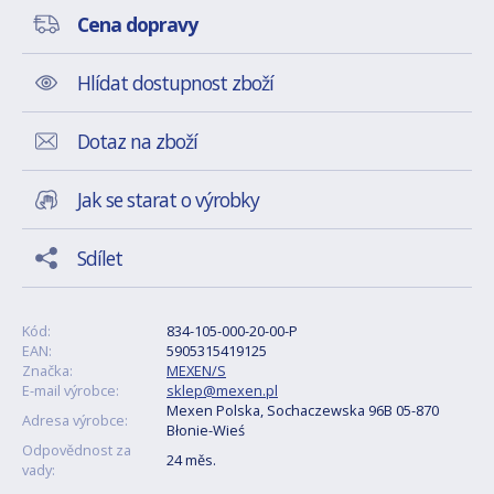
Cena dopravy
Hlídat dostupnost zboží
Dotaz na zboží
Jak se starat o výrobky
Sdílet
Kód:
834-105-000-20-00-P
EAN:
5905315419125
Značka:
MEXEN/S
E-mail výrobce:
sklep@mexen.pl
Mexen Polska, Sochaczewska 96B 05-870
Adresa výrobce:
Błonie-Wieś
Odpovědnost za
24 měs.
vady: