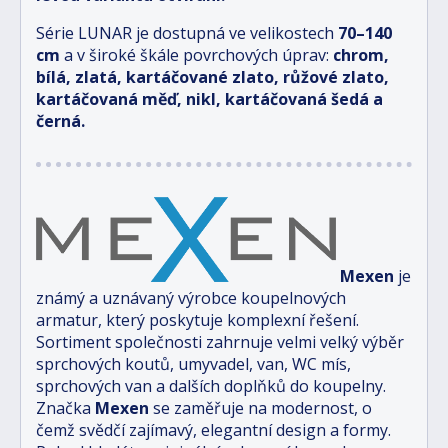
Série LUNAR je dostupná ve velikostech
70–140
cm
a v široké škále povrchových úprav:
chrom,
bílá, zlatá, kartáčované zlato, růžové zlato,
kartáčovaná měď, nikl, kartáčovaná šedá a
černá.
Mexen
je
známý a uznávaný výrobce koupelnových
armatur, který poskytuje komplexní řešení.
Sortiment společnosti zahrnuje velmi velký výběr
sprchových koutů, umyvadel, van, WC mís,
sprchových van a dalších doplňků do koupelny.
Značka
Mexen
se zaměřuje na modernost, o
čemž svědčí zajímavý, elegantní design a formy.