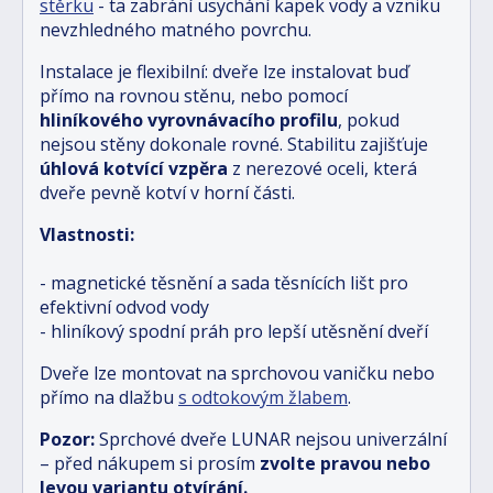
stěrku
- ta zabrání usychání kapek vody a vzniku
nevzhledného matného povrchu.
Instalace je flexibilní: dveře lze instalovat buď
přímo na rovnou stěnu, nebo pomocí
hliníkového vyrovnávacího profilu
, pokud
nejsou stěny dokonale rovné. Stabilitu zajišťuje
úhlová kotvící vzpěra
z nerezové oceli, která
dveře pevně kotví v horní části.
Vlastnosti:
- magnetické těsnění a sada těsnících lišt pro
efektivní odvod vody
- hliníkový spodní práh pro lepší utěsnění dveří
Dveře lze montovat na sprchovou vaničku nebo
přímo na dlažbu
s odtokovým žlabem
.
Pozor:
Sprchové dveře LUNAR nejsou univerzální
– před nákupem si prosím
zvolte pravou nebo
levou variantu otvírání.