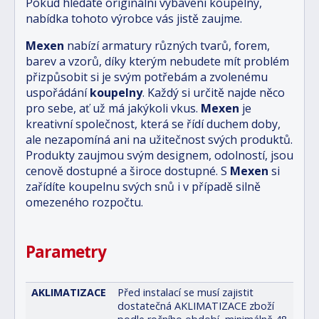
Pokud hledáte originální vybavení koupelny,
nabídka tohoto výrobce vás jistě zaujme.
Mexen
nabízí armatury různých tvarů, forem,
barev a vzorů, díky kterým nebudete mít problém
přizpůsobit si je svým potřebám a zvolenému
uspořádání
koupelny
. Každý si určitě najde něco
pro sebe, ať už má jakýkoli vkus.
Mexen
je
kreativní společnost, která se řídí duchem doby,
ale nezapomíná ani na užitečnost svých produktů.
Produkty zaujmou svým designem, odolností, jsou
cenově dostupné a široce dostupné. S
Mexen
si
zařídíte koupelnu svých snů i v případě silně
omezeného rozpočtu.
Parametry
AKLIMATIZACE
Před instalací se musí zajistit
dostatečná AKLIMATIZACE zboží