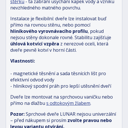
stěrku
- ta zabrání usychání kapek vody a vzniku
nevzhledného matného povrchu.
Instalace je flexibilní: dveře lze instalovat buď
přímo na rovnou stěnu, nebo pomocí
hliníkového vyrovnávacího profilu
, pokud
nejsou stěny dokonale rovné. Stabilitu zajišťuje
úhlová kotvící vzpěra
z nerezové oceli, která
dveře pevně kotví v horní části.
Vlastnosti:
- magnetické těsnění a sada těsnících lišt pro
efektivní odvod vody
- hliníkový spodní práh pro lepší utěsnění dveří
Dveře lze montovat na sprchovou vaničku nebo
přímo na dlažbu
s odtokovým žlabem
.
Pozor:
Sprchové dveře LUNAR nejsou univerzální
– před nákupem si prosím
zvolte pravou nebo
levou variantu otvírání.