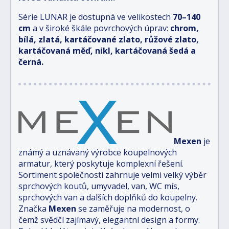
Série LUNAR je dostupná ve velikostech
70–140
cm
a v široké škále povrchových úprav:
chrom,
bílá, zlatá, kartáčované zlato, růžové zlato,
kartáčovaná měď, nikl, kartáčovaná šedá a
černá.
Mexen
je
známý a uznávaný výrobce koupelnových
armatur, který poskytuje komplexní řešení.
Sortiment společnosti zahrnuje velmi velký výběr
sprchových koutů, umyvadel, van, WC mís,
sprchových van a dalších doplňků do koupelny.
Značka
Mexen
se zaměřuje na modernost, o
čemž svědčí zajímavý, elegantní design a formy.