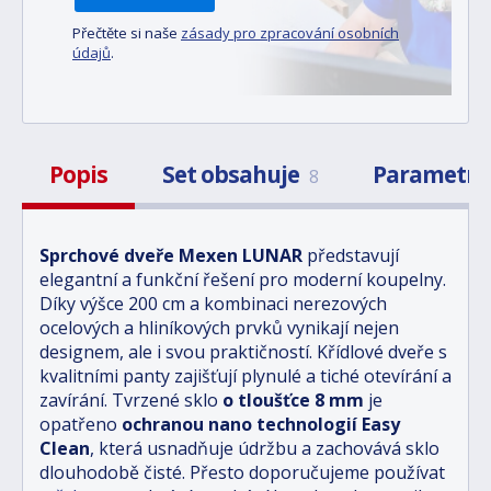
Přečtěte si naše
zásady pro zpracování osobních
údajů
.
Popis
Set obsahuje
Parametr
8
Sprchové dveře Mexen LUNAR
představují
elegantní a funkční řešení pro moderní koupelny.
Díky výšce 200 cm a kombinaci nerezových
ocelových a hliníkových prvků vynikají nejen
designem, ale i svou praktičností. Křídlové dveře s
kvalitními panty zajišťují plynulé a tiché otevírání a
zavírání. Tvrzené sklo
o tloušťce 8 mm
je
opatřeno
ochranou nano technologií Easy
Clean
, která usnadňuje údržbu a zachovává sklo
dlouhodobě čisté. Přesto doporučujeme používat