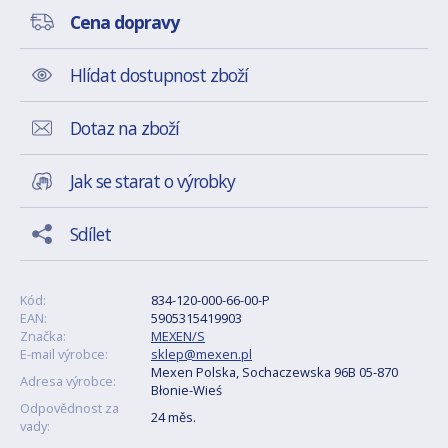
Cena dopravy
Hlídat dostupnost zboží
Dotaz na zboží
Jak se starat o výrobky
Sdílet
Kód:
834-120-000-66-00-P
EAN:
5905315419903
Značka:
MEXEN/S
E-mail výrobce:
sklep@mexen.pl
Mexen Polska, Sochaczewska 96B 05-870
Adresa výrobce:
Błonie-Wieś
Odpovědnost za
24 měs.
vady: