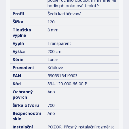
podle ročního období, minimálně 48
hodin při pokojové teplotě.
Profil
Šedá kartáčovaná
Šířka
120
Tloušťka
8 mm
výplně
Výplň
Transparent
Výška
200 cm
Série
Lunar
Provedení
Křídlové
EAN
5905315419903
Kód
834-120-000-66-00-P
Ochranný
Ano
povrch
Šířka otvoru
700
Bezpečnostní
Ano
sklo
Instalační
POZOR: Přesný instalační rozměr je