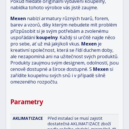
Pokud hledáte originální vybavení koupelny,
nabídka tohoto výrobce vás jistě zaujme.
Mexen
nabízí armatury různých tvarů, forem,
barev a vzorů, díky kterým nebudete mít problém
přizpůsobit si je svým potřebám a zvolenému
uspořádání
koupelny
. Každý si určitě najde něco
pro sebe, ať už má jakýkoli vkus.
Mexen
je
kreativní společnost, která se řídí duchem doby,
ale nezapomíná ani na užitečnost svých produktů.
Produkty zaujmou svým designem, odolností, jsou
cenově dostupné a široce dostupné. S
Mexen
si
zařídíte koupelnu svých snů i v případě silně
omezeného rozpočtu.
Parametry
AKLIMATIZACE
Před instalací se musí zajistit
dostatečná AKLIMATIZACE zboží