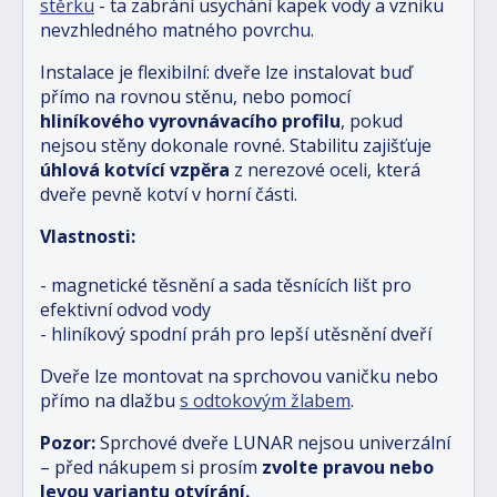
stěrku
- ta zabrání usychání kapek vody a vzniku
nevzhledného matného povrchu.
Instalace je flexibilní: dveře lze instalovat buď
přímo na rovnou stěnu, nebo pomocí
hliníkového vyrovnávacího profilu
, pokud
nejsou stěny dokonale rovné. Stabilitu zajišťuje
úhlová kotvící vzpěra
z nerezové oceli, která
dveře pevně kotví v horní části.
Vlastnosti:
- magnetické těsnění a sada těsnících lišt pro
efektivní odvod vody
- hliníkový spodní práh pro lepší utěsnění dveří
Dveře lze montovat na sprchovou vaničku nebo
přímo na dlažbu
s odtokovým žlabem
.
Pozor:
Sprchové dveře LUNAR nejsou univerzální
– před nákupem si prosím
zvolte pravou nebo
levou variantu otvírání.