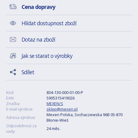
Cena dopravy
Hlídat dostupnost zboží
Dotaz na zboží
Jak se starat o výrobky
Sdílet
Kód:
834-130-000-01-00-P
EAN:
5905315419026
Značka:
MEXEN/S
E-mail výrobce:
sklep@mexen.pl
Mexen Polska, Sochaczewska 96B 05-870
Adresa výrobce:
Błonie-Wieś
Odpovědnost za
24 měs.
vady: