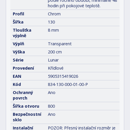
podle ročního období, minimálně 48
hodin při pokojové teplotě.
Profil
Chrom
Šířka
130
Tloušťka
8 mm
výplně
Výplň
Transparent
Výška
200 cm
Série
Lunar
Provedení
Křídlové
EAN
5905315419026
Kód
834-130-000-01-00-P
Ochranný
Ano
povrch
Šířka otvoru
800
Bezpečnostní
Ano
sklo
Instalační
POZOR: Přesný instalační rozměr je