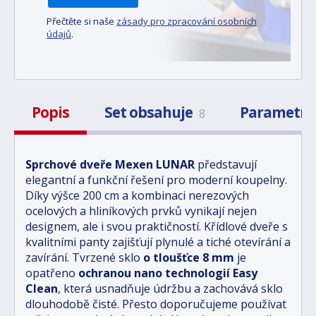
Přečtěte si naše
zásady pro zpracování osobních
údajů
.
Popis
Set obsahuje
Parametr
8
Sprchové dveře Mexen LUNAR
představují
elegantní a funkční řešení pro moderní koupelny.
Díky výšce 200 cm a kombinaci nerezových
ocelových a hliníkových prvků vynikají nejen
designem, ale i svou praktičností. Křídlové dveře s
kvalitními panty zajišťují plynulé a tiché otevírání a
zavírání. Tvrzené sklo
o tloušťce 8 mm
je
opatřeno
ochranou nano technologií Easy
Clean
, která usnadňuje údržbu a zachovává sklo
dlouhodobě čisté. Přesto doporučujeme používat