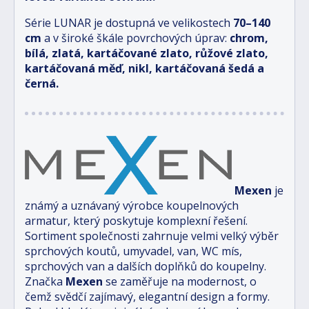
Série LUNAR je dostupná ve velikostech
70–140
cm
a v široké škále povrchových úprav:
chrom,
bílá, zlatá, kartáčované zlato, růžové zlato,
kartáčovaná měď, nikl, kartáčovaná šedá a
černá.
Mexen
je
známý a uznávaný výrobce koupelnových
armatur, který poskytuje komplexní řešení.
Sortiment společnosti zahrnuje velmi velký výběr
sprchových koutů, umyvadel, van, WC mís,
sprchových van a dalších doplňků do koupelny.
Značka
Mexen
se zaměřuje na modernost, o
čemž svědčí zajímavý, elegantní design a formy.