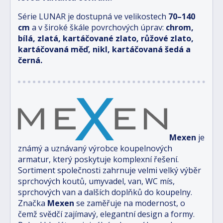
Série LUNAR je dostupná ve velikostech
70–140
cm
a v široké škále povrchových úprav:
chrom,
bílá, zlatá, kartáčované zlato, růžové zlato,
kartáčovaná měď, nikl, kartáčovaná šedá a
černá.
Mexen
je
známý a uznávaný výrobce koupelnových
armatur, který poskytuje komplexní řešení.
Sortiment společnosti zahrnuje velmi velký výběr
sprchových koutů, umyvadel, van, WC mís,
sprchových van a dalších doplňků do koupelny.
Značka
Mexen
se zaměřuje na modernost, o
čemž svědčí zajímavý, elegantní design a formy.