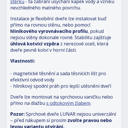
stěrku
- ta zabrání usychání kapek vody a vzniku
nevzhledného matného povrchu.
Instalace je flexibilní: dveře lze instalovat buď
přímo na rovnou stěnu, nebo pomocí
hliníkového vyrovnávacího profilu
, pokud
nejsou stěny dokonale rovné. Stabilitu zajišťuje
úhlová kotvící vzpěra
z nerezové oceli, která
dveře pevně kotví v horní části.
Vlastnosti:
- magnetické těsnění a sada těsnících lišt pro
efektivní odvod vody
- hliníkový spodní práh pro lepší utěsnění dveří
Dveře lze montovat na sprchovou vaničku nebo
přímo na dlažbu
s odtokovým žlabem
.
Pozor:
Sprchové dveře LUNAR nejsou univerzální
– před nákupem si prosím
zvolte pravou nebo
levou variantu otvírání.