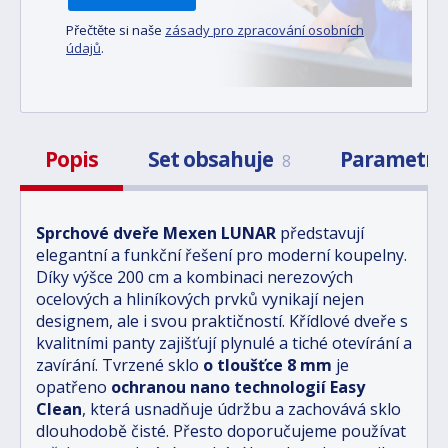
Přečtěte si naše
zásady pro zpracování osobních
údajů
.
Popis
Set obsahuje
Parametr
8
Sprchové dveře Mexen LUNAR
představují
elegantní a funkční řešení pro moderní koupelny.
Díky výšce 200 cm a kombinaci nerezových
ocelových a hliníkových prvků vynikají nejen
designem, ale i svou praktičností. Křídlové dveře s
kvalitními panty zajišťují plynulé a tiché otevírání a
zavírání. Tvrzené sklo
o tloušťce 8 mm
je
opatřeno
ochranou nano technologií Easy
Clean
, která usnadňuje údržbu a zachovává sklo
dlouhodobě čisté. Přesto doporučujeme používat