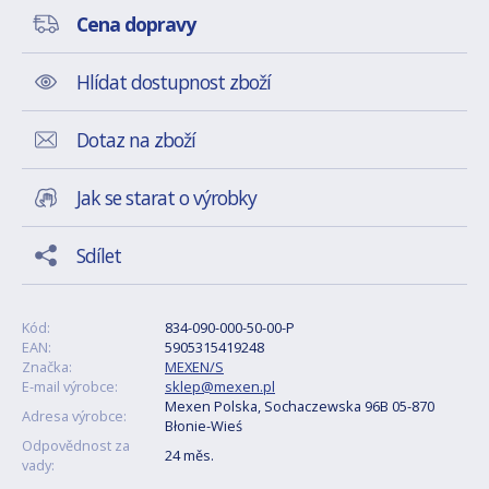
Cena dopravy
Hlídat dostupnost zboží
Dotaz na zboží
Jak se starat o výrobky
Sdílet
Kód:
834-090-000-50-00-P
EAN:
5905315419248
Značka:
MEXEN/S
E-mail výrobce:
sklep@mexen.pl
Mexen Polska, Sochaczewska 96B 05-870
Adresa výrobce:
Błonie-Wieś
Odpovědnost za
24 měs.
vady: