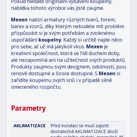
Pokud hledáte originální vybavení koupelny,
nabídka tohoto výrobce vás jistě zaujme.
Mexen
nabízí armatury různých tvarů, forem,
barev a vzorů, díky kterým nebudete mít problém
přizpůsobit si je svým potřebám a zvolenému
uspořádání
koupelny
. Každý si určitě najde něco
pro sebe, ať už má jakýkoli vkus.
Mexen
je
kreativní společnost, která se řídí duchem doby,
ale nezapomíná ani na užitečnost svých produktů.
Produkty zaujmou svým designem, odolností, jsou
cenově dostupné a široce dostupné. S
Mexen
si
zařídíte koupelnu svých snů i v případě silně
omezeného rozpočtu.
Parametry
AKLIMATIZACE
Před instalací se musí zajistit
dostatečná AKLIMATIZACE zboží