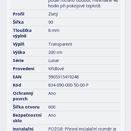
podle ročního období, minimálně 48
hodin při pokojové teplotě.
Profil
Zlatý
Šířka
90
Tloušťka
8 mm
výplně
Výplň
Transparent
Výška
200 cm
Série
Lunar
Provedení
Křídlové
EAN
5905315419248
Kód
834-090-000-50-00-P
Ochranný
Ano
povrch
Šířka otvoru
600
Bezpečnostní
Ano
sklo
Instalační
POZOR: Přesný instalační rozměr je