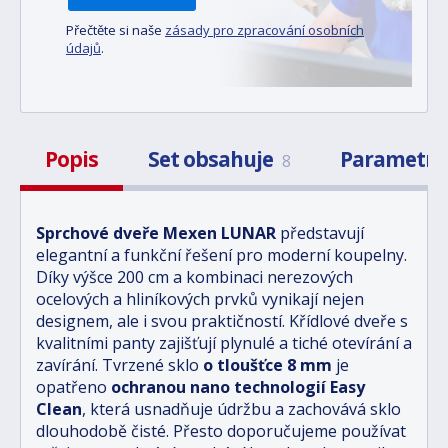
Přečtěte si naše
zásady pro zpracování osobních
údajů
.
Popis
Set obsahuje
Parametr
8
Sprchové dveře Mexen LUNAR
představují
elegantní a funkční řešení pro moderní koupelny.
Díky výšce 200 cm a kombinaci nerezových
ocelových a hliníkových prvků vynikají nejen
designem, ale i svou praktičností. Křídlové dveře s
kvalitními panty zajišťují plynulé a tiché otevírání a
zavírání. Tvrzené sklo
o tloušťce 8 mm
je
opatřeno
ochranou nano technologií Easy
Clean
, která usnadňuje údržbu a zachovává sklo
dlouhodobě čisté. Přesto doporučujeme používat