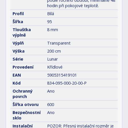
podle ročního období, minimálně 48
hodin při pokojové teplotě.
Profil
Bílá
Šířka
95
Tloušťka
8 mm
výplně
Výplň
Transparent
Výška
200 cm
Série
Lunar
Provedení
Křídlové
EAN
5905315419101
Kód
834-095-000-20-00-P
Ochranný
Ano
povrch
Šířka otvoru
600
Bezpečnostní
Ano
sklo
Instalační
POZOR: Přesný instalační rozměr je