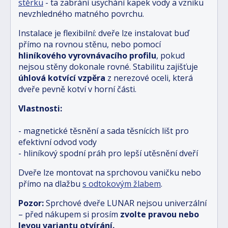
stěrku
- ta zabrání usychání kapek vody a vzniku
nevzhledného matného povrchu.
Instalace je flexibilní: dveře lze instalovat buď
přímo na rovnou stěnu, nebo pomocí
hliníkového vyrovnávacího profilu
, pokud
nejsou stěny dokonale rovné. Stabilitu zajišťuje
úhlová kotvící vzpěra
z nerezové oceli, která
dveře pevně kotví v horní části.
Vlastnosti:
- magnetické těsnění a sada těsnících lišt pro
efektivní odvod vody
- hliníkový spodní práh pro lepší utěsnění dveří
Dveře lze montovat na sprchovou vaničku nebo
přímo na dlažbu
s odtokovým žlabem
.
Pozor:
Sprchové dveře LUNAR nejsou univerzální
– před nákupem si prosím
zvolte pravou nebo
levou variantu otvírání.