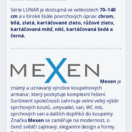
Série LUNAR je dostupná ve velikostech
70–140
cm
a v široké škále povrchových úprav:
chrom,
bílá, zlatá, kartáčované zlato, růžové zlato,
kartáčovaná měď, nikl, kartáčovaná šedá a
černá.
Mexen
je
známý a uznávaný výrobce koupelnových
armatur, který poskytuje komplexní řešení.
Sortiment společnosti zahrnuje velmi velký výběr
sprchových koutů, umyvadel, van, WC mís,
sprchových van a dalších doplňků do koupelny.
Značka
Mexen
se zaměřuje na modernost, o
čemž svědčí zajímavý, elegantní design a formy.