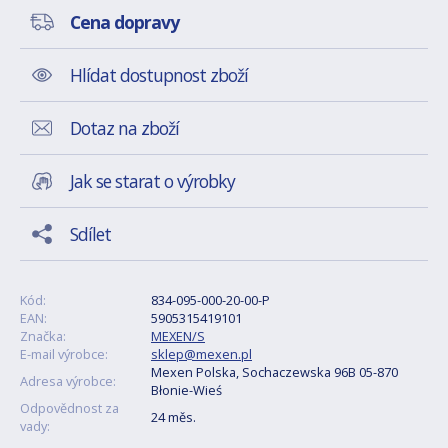
Cena dopravy
Hlídat dostupnost zboží
Dotaz na zboží
Jak se starat o výrobky
Sdílet
Kód:
834-095-000-20-00-P
EAN:
5905315419101
Značka:
MEXEN/S
E-mail výrobce:
sklep@mexen.pl
Mexen Polska, Sochaczewska 96B 05-870
Adresa výrobce:
Błonie-Wieś
Odpovědnost za
24 měs.
vady: