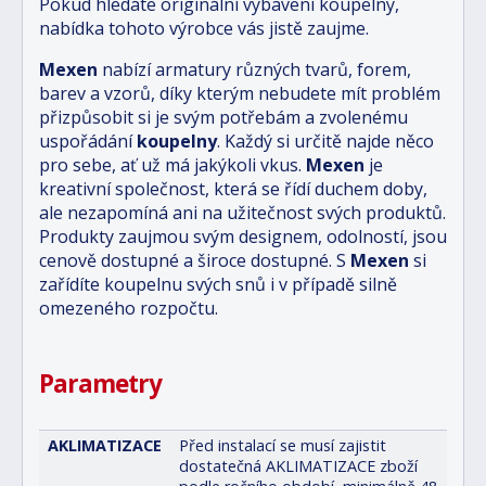
Pokud hledáte originální vybavení koupelny,
nabídka tohoto výrobce vás jistě zaujme.
Mexen
nabízí armatury různých tvarů, forem,
barev a vzorů, díky kterým nebudete mít problém
přizpůsobit si je svým potřebám a zvolenému
uspořádání
koupelny
. Každý si určitě najde něco
pro sebe, ať už má jakýkoli vkus.
Mexen
je
kreativní společnost, která se řídí duchem doby,
ale nezapomíná ani na užitečnost svých produktů.
Produkty zaujmou svým designem, odolností, jsou
cenově dostupné a široce dostupné. S
Mexen
si
zařídíte koupelnu svých snů i v případě silně
omezeného rozpočtu.
Parametry
AKLIMATIZACE
Před instalací se musí zajistit
dostatečná AKLIMATIZACE zboží