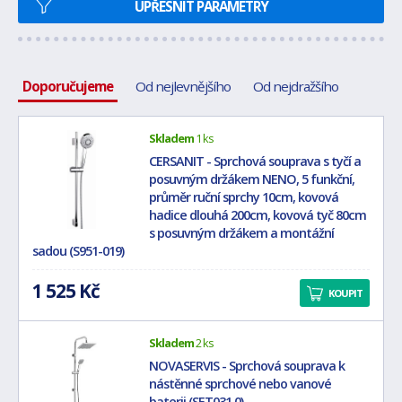
UPŘESNIT PARAMETRY
Doporučujeme
Od nejlevnějšího
Od nejdražšího
Skladem
1 ks
CERSANIT - Sprchová souprava s tyčí a
posuvným držákem NENO, 5 funkční,
průměr ruční sprchy 10cm, kovová
hadice dlouhá 200cm, kovová tyč 80cm
s posuvným držákem a montážní
sadou (S951-019)
1 525 Kč
KOUPIT
Skladem
2 ks
NOVASERVIS - Sprchová souprava k
nástěnné sprchové nebo vanové
baterii (SET031,0)