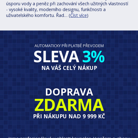
úsporu vody a peněz při zachování všech užitných vlastností
- vysoké kvality, moderního designu, funkčnosti a
uživatelského komfortu. Řad… (
Číst více
)
AUTOMATICKY PŘI PLATBĚ PŘEVODEM
SLEVA
3%
NA VÁŠ CELÝ NÁKUP
DOPRAVA
ZDARMA
PŘI NÁKUPU NAD 9 999 KČ