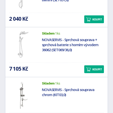
2 040 Kč
KOUPIT
Skladem
1 ks
NOVASERVIS - Sprchová souprava +
sprchová baterie s horním vývodem
36062 (SET069/36,0)
7 105 Kč
KOUPIT
Skladem
1 ks
NOVASERVIS - Sprchová souprava
chrom (KIT03,0)