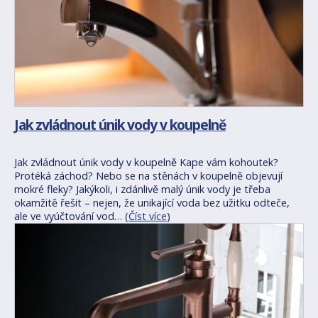
Jak zvládnout únik vody v koupelně
Jak zvládnout únik vody v koupelně Kape vám kohoutek?
Protéká záchod? Nebo se na stěnách v koupelně objevují
mokré fleky? Jakýkoli, i zdánlivě malý únik vody je třeba
okamžitě řešit – nejen, že unikající voda bez užitku odteče,
ale ve vyúčtování vod… (
Číst více
)