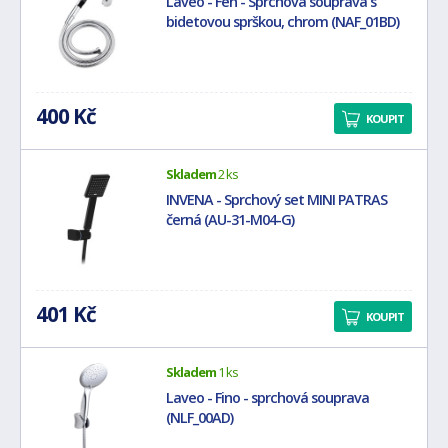
Laveo - Fen - Sprchová souprava s
bidetovou sprškou, chrom (NAF_01BD)
400 Kč
KOUPIT
Skladem
2 ks
INVENA - Sprchový set MINI PATRAS
černá (AU-31-M04-G)
401 Kč
KOUPIT
Skladem
1 ks
Laveo - Fino - sprchová souprava
(NLF_00AD)