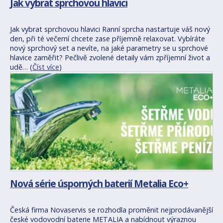
Jak vybrat sprchovou hlavici
Jak vybrat sprchovou hlavici Ranní sprcha nastartuje váš nový
den, při té večerní chcete zase příjemně relaxovat. Vybíráte
nový sprchový set a nevíte, na jaké parametry se u sprchové
hlavice zaměřit? Pečlivě zvolené detaily vám zpříjemní život a
udě… (
Číst více
)
Nová série úsporných baterií Metalia Eco+
Česká firma Novaservis se rozhodla proměnit nejprodávanější
české vodovodní baterie METALIA a nabídnout výraznou