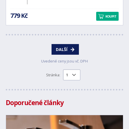
779 Kč
KOUPIT
DALŠÍ
Uvedené ceny jsou vč. DPH
Stránka:
Doporučené články