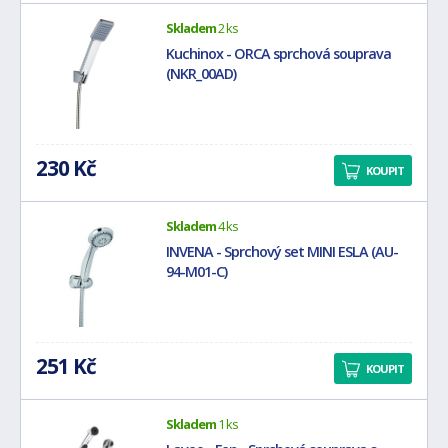
Skladem
2 ks
Kuchinox - ORCA sprchová souprava
(NKR_00AD)
230 Kč
KOUPIT
Skladem
4 ks
INVENA - Sprchový set MINI ESLA (AU-
94-M01-C)
251 Kč
KOUPIT
Skladem
1 ks