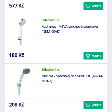
577 Kč
KOUPIT
Skladem
3 ks
Kuchinox - MEVA sprchová souprava
(NKM_00AD)
180 Kč
KOUPIT
Skladem
2 ks
INVENA - Sprchový set MINI EOL (AU-14-
M01-X)
208 Kč
KOUPIT