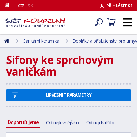
CZ
SK
PŘIHLÁSIT SE
Sanitární keramika
Doplňky a příslušenství pro umyva
Sifony ke sprchovým
vaničkám
UPŘESNIT PARAMETRY
Doporučujeme
Od nejlevnějšího
Od nejdražšího