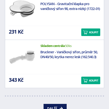
POLYSAN - Gravitační klapka pro
vaničkový sifon 90, extra nízký (1722-01)
231 Kč
KOUPIT
Skladem centrála
50 ks
Bruckner - Vaničkový sifon, průměr 50,
DN40/50, krytka nerez lesk (162.540.3)
343 Kč
KOUPIT
DALŠÍ