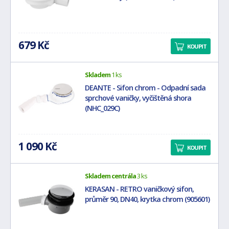
679 Kč
KOUPIT
Skladem
1 ks
DEANTE - Sifon chrom - Odpadní sada
sprchové vaničky, vyčištěná shora
(NHC_029C)
1 090 Kč
KOUPIT
Skladem centrála
3 ks
KERASAN - RETRO vaničkový sifon,
průměr 90, DN40, krytka chrom (905601)