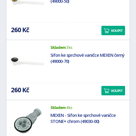
(49000-50)
260 Kč
KOUPIT
Skladem
3 ks
Sifon ke sprchové vaničce MEXEN černý
(49000-70)
260 Kč
KOUPIT
Skladem
4 ks
MEXEN - Sifon ke sprchové vaničce
STONE+ chrom (49030-00)