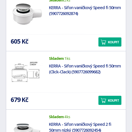
Skladem
2 ks
KERRA - Sifon vaničkový Speed fi 50mm
(5907726092874)
605 Kč
KOUPIT
Skladem
1 ks
KERRA - Sifon vaničkový Speed fi 50mm
(Click-Clack) (5907726099682)
679 Kč
KOUPIT
Skladem
4 ks
KERRA - Sifon vaničkový Speed 2 fi
50mm nízký (5907726092454)