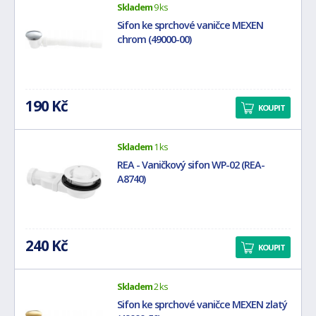
Skladem
9 ks
Sifon ke sprchové vaničce MEXEN
chrom (49000-00)
190 Kč
KOUPIT
Skladem
1 ks
REA - Vaničkový sifon WP-02 (REA-
A8740)
240 Kč
KOUPIT
Skladem
2 ks
Sifon ke sprchové vaničce MEXEN zlatý