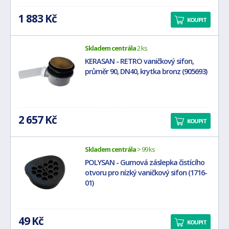
1 883 Kč
KOUPIT
Skladem centrála
2 ks
KERASAN - RETRO vaničkový sifon,
průměr 90, DN40, krytka bronz (905693)
2 657 Kč
KOUPIT
Skladem centrála
> 99 ks
POLYSAN - Gumová záslepka čistícího
otvoru pro nízký vaničkový sifon (1716-
01)
49 Kč
KOUPIT