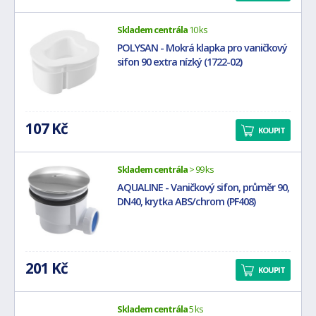
Skladem centrála
10 ks
POLYSAN - Mokrá klapka pro vaničkový
sifon 90 extra nízký (1722-02)
107 Kč
KOUPIT
Skladem centrála
> 99 ks
AQUALINE - Vaničkový sifon, průměr 90,
DN40, krytka ABS/chrom (PF408)
201 Kč
KOUPIT
Skladem centrála
5 ks