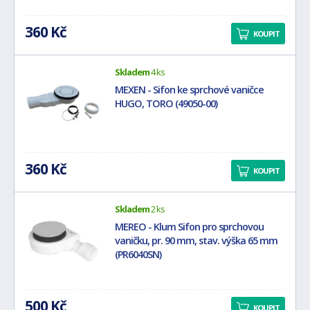
360 Kč
KOUPIT
Skladem
4 ks
MEXEN - Sifon ke sprchové vaničce
HUGO, TORO (49050-00)
360 Kč
KOUPIT
Skladem
2 ks
MEREO - Klum Sifon pro sprchovou
vaničku, pr. 90 mm, stav. výška 65 mm
(PR6040SN)
500 Kč
KOUPIT