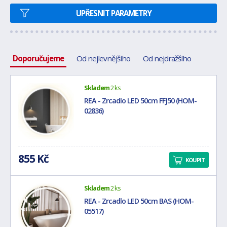
UPŘESNIT PARAMETRY
Doporučujeme
Od nejlevnějšího
Od nejdražšího
Skladem
2 ks
REA - Zrcadlo LED 50cm FFJ50 (HOM-
02836)
855 Kč
KOUPIT
Skladem
2 ks
REA - Zrcadlo LED 50cm BAS (HOM-
05517)