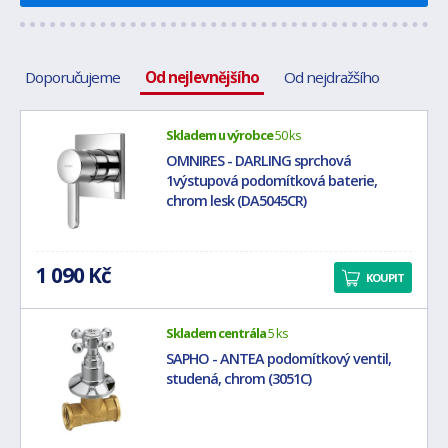
Doporučujeme
Od nejlevnějšího
Od nejdražšího
Skladem u výrobce
50 ks
OMNIRES - DARLING sprchová
1výstupová podomítková baterie,
chrom lesk (DA5045CR)
1 090 Kč
KOUPIT
Skladem centrála
5 ks
SAPHO - ANTEA podomítkový ventil,
studená, chrom (3051C)