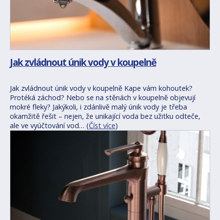
Jak zvládnout únik vody v koupelně
Jak zvládnout únik vody v koupelně Kape vám kohoutek?
Protéká záchod? Nebo se na stěnách v koupelně objevují
mokré fleky? Jakýkoli, i zdánlivě malý únik vody je třeba
okamžitě řešit – nejen, že unikající voda bez užitku odteče,
ale ve vyúčtování vod… (
Číst více
)