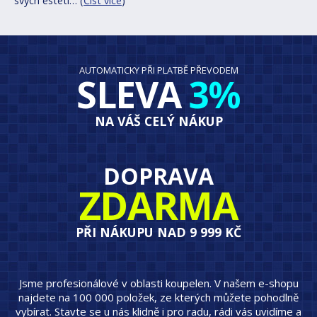
svých esteti… (
Číst více
)
AUTOMATICKY PŘI PLATBĚ PŘEVODEM
SLEVA
3%
NA VÁŠ CELÝ NÁKUP
DOPRAVA
ZDARMA
PŘI NÁKUPU NAD 9 999 KČ
Jsme profesionálové v oblasti koupelen. V našem e-shopu
najdete na 100 000 položek, ze kterých můžete pohodlně
vybírat. Stavte se u nás klidně i pro radu, rádi vás uvidíme a