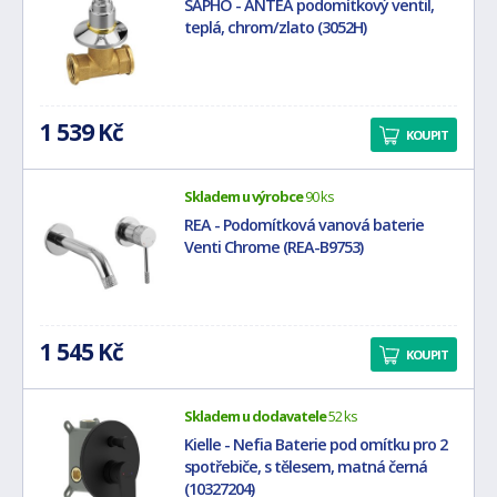
SAPHO - ANTEA podomítkový ventil,
teplá, chrom/zlato (3052H)
1 539 Kč
KOUPIT
Skladem u výrobce
90 ks
REA - Podomítková vanová baterie
Venti Chrome (REA-B9753)
1 545 Kč
KOUPIT
Skladem u dodavatele
52 ks
Kielle - Nefia Baterie pod omítku pro 2
spotřebiče, s tělesem, matná černá
(10327204)