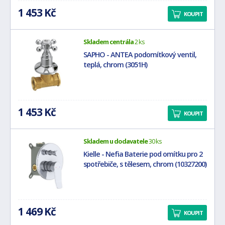
1 453 Kč
KOUPIT
Skladem centrála
2 ks
SAPHO - ANTEA podomítkový ventil,
teplá, chrom (3051H)
1 453 Kč
KOUPIT
Skladem u dodavatele
30 ks
Kielle - Nefia Baterie pod omítku pro 2
spotřebiče, s tělesem, chrom (10327200)
1 469 Kč
KOUPIT