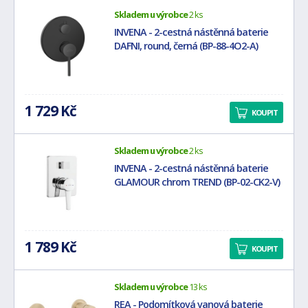
Skladem u výrobce
2 ks
INVENA - 2-cestná nástěnná baterie
DAFNI, round, černá (BP-88-4O2-A)
1 729 Kč
KOUPIT
Skladem u výrobce
2 ks
INVENA - 2-cestná nástěnná baterie
GLAMOUR chrom TREND (BP-02-CK2-V)
1 789 Kč
KOUPIT
Skladem u výrobce
13 ks
REA - Podomítková vanová baterie