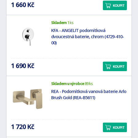
1 660 Kč
KOUPIT
Skladem
1 ks
KFA - ANGELIT podomítková
dvoucestná baterie, chrom (4729-410-
00)
1 690 Kč
KOUPIT
Skladem u výrobce
89 ks
REA - Podomítková vanová baterie Arlo
Brush Gold (REA-B5611)
1 720 Kč
KOUPIT