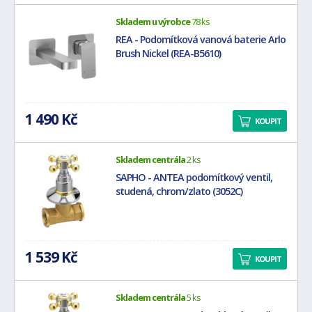
Skladem u výrobce
78 ks
REA - Podomítková vanová baterie Arlo
Brush Nickel (REA-B5610)
1 490 Kč
KOUPIT
Skladem centrála
2 ks
SAPHO - ANTEA podomítkový ventil,
studená, chrom/zlato (3052C)
1 539 Kč
KOUPIT
Skladem centrála
5 ks