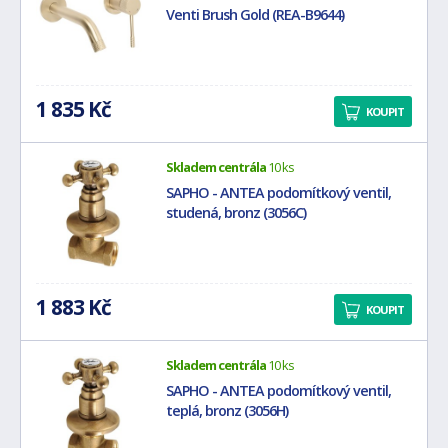
Venti Brush Gold (REA-B9644)
1 835 Kč
KOUPIT
Skladem centrála
10 ks
SAPHO - ANTEA podomítkový ventil,
studená, bronz (3056C)
1 883 Kč
KOUPIT
Skladem centrála
10 ks
SAPHO - ANTEA podomítkový ventil,
teplá, bronz (3056H)