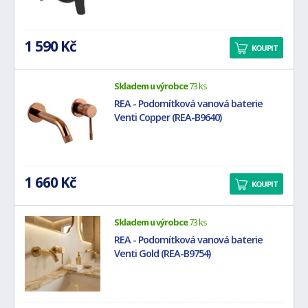
1 590 Kč
KOUPIT
Skladem u výrobce
73 ks
REA - Podomítková vanová baterie
Venti Copper (REA-B9640)
1 660 Kč
KOUPIT
Skladem u výrobce
73 ks
REA - Podomítková vanová baterie
Venti Gold (REA-B9754)