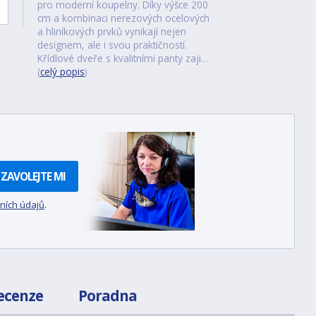
pro moderní koupelny. Díky výšce 200
cm a kombinaci nerezových ocelových
a hliníkových prvků vynikají nejen
designem, ale i svou praktičností.
Křídlové dveře s kvalitními panty zaji…
(
celý popis
)
ZAVOLEJTE MI
ních údajů
.
ecenze
Poradna