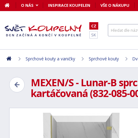
O NÁS
INSPIRACE KOUPELEN
VŠE O NÁKUPU
CZ
SK
Sprchové kouty a vaničky
Sprchové kouty
Dv
MEXEN/S - Lunar-B sprch
kartáčovaná (832-085-00