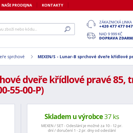
NAŠE PRODEJNA
KONTAKTY
ZÁKAZNICKÁ LINKA
+420 477 477 047
NAD 9 999 KČ
DOPRAVA ZDARM
eře sprchové
MEXEN/S - Lunar-B sprchové dveře křídlové p
ové dveře křídlové pravé 85, t
0-55-00-P)
Skladem u výrobce
37 ks
MEXEN / SET - Odeslání je možné za 10 - 12 pr.
dní / doručení 1 - 2 pr. dny od odeslání