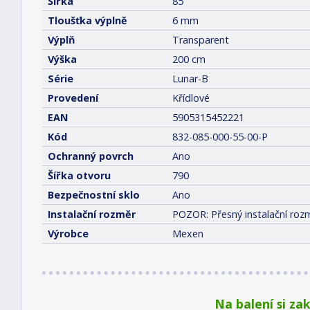
Šířka
85
Tloušťka výplně
6 mm
Výplň
Transparent
Výška
200 cm
Série
Lunar-B
Provedení
Křídlové
EAN
5905315452221
Kód
832-085-000-55-00-P
Ochranný povrch
Ano
Šířka otvoru
790
Bezpečnostní sklo
Ano
Instalační rozměr
POZOR: Přesný instalační rozm
Výrobce
Mexen
Na balení si za