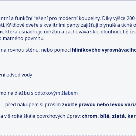
antní a funkční řešení pro moderní koupelny. Díky výšce 200
. Křídlové dveře s kvalitními panty zajišťují plynulé a tiché 
an
, která usnadňuje údržbu a zachovává sklo dlouhodobě či
ho matného povrchu.
ímo na rovnou stěnu, nebo pomocí
hliníkového vyrovnávacího
ivní odvod vody
ímo na dlažbu
s odtokovým žlabem
.
 – před nákupem si prosím
zvolte pravou nebo levou varia
a v široké škále povrchových úprav:
chrom, bílá, zlatá, k