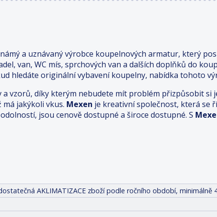
známý a uznávaný výrobce koupelnových armatur, který posk
adel, van, WC mís, sprchových van a dalších doplňků do kou
ud hledáte originální vybavení koupelny, nabídka tohoto výr
v a vzorů, díky kterým nebudete mít problém přizpůsobit s
ž má jakýkoli vkus.
Mexen
je kreativní společnost, která se
odolností, jsou cenově dostupné a široce dostupné. S
Mexe
it dostatečná AKLIMATIZACE zboží podle ročního období, minimálně 4