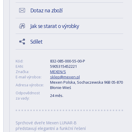
Dotaz na zboží
Jak se starat o výrobky
Sdílet
Kód:
832-085-000-55-00-P
EAN:
5905315452221
Značka:
MEXEN/S
E-mail výrobce:
sklep@mexen.pl
Mexen Polska, Sochaczewska 96B 05-870
Adresa výrobce:
Błonie-Wieś
Odpovědnost
24 měs.
za vady:
Sprchové dveře Mexen LUNAR-B
představují elegantní a funkční řešení