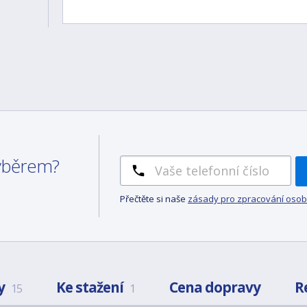
výběrem?
Přečtěte si naše
zásady pro zpracování osob
y
Ke stažení
Cena dopravy
R
15
1