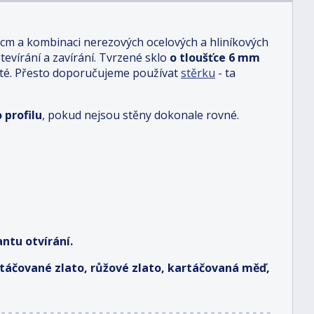
 cm a kombinaci nerezových ocelových a hliníkových
otevírání a zavírání. Tvrzené sklo
o tloušťce 6 mm
sté. Přesto doporučujeme používat
stěrku
- ta
 profilu
, pokud nejsou stěny dokonale rovné.
ntu otvírání.
artáčované zlato, růžové zlato, kartáčovaná měď,