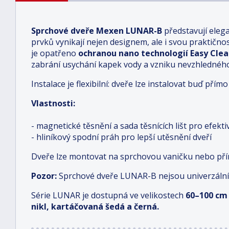
Sprchové dveře Mexen LUNAR-B
představují eleg
prvků vynikají nejen designem, ale i svou praktičností
je opatřeno
ochranou nano technologií Easy Cle
zabrání usychání kapek vody a vzniku nevzhledné
Instalace je flexibilní: dveře lze instalovat buď př
Vlastnosti:
- magnetické těsnění a sada těsnících lišt pro efekt
- hliníkový spodní práh pro lepší utěsnění dveří
Dveře lze montovat na sprchovou vaničku nebo př
Pozor:
Sprchové dveře LUNAR-B nejsou univerzální
Série LUNAR je dostupná ve velikostech
6
0–100 cm
nikl, kartáčovaná šedá a černá.