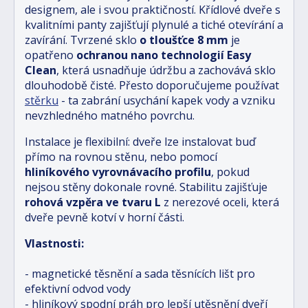
designem, ale i svou praktičností. Křídlové dveře s
kvalitními panty zajišťují plynulé a tiché otevírání a
zavírání. Tvrzené sklo
o tloušťce 8 mm
je
opatřeno
ochranou nano technologií Easy
Clean
, která usnadňuje údržbu a zachovává sklo
dlouhodobě čisté. Přesto doporučujeme používat
stěrku
- ta zabrání usychání kapek vody a vzniku
nevzhledného matného povrchu.
Instalace je flexibilní: dveře lze instalovat buď
přímo na rovnou stěnu, nebo pomocí
hliníkového vyrovnávacího profilu
, pokud
nejsou stěny dokonale rovné. Stabilitu zajišťuje
rohová vzpěra ve tvaru L
z nerezové oceli, která
dveře pevně kotví v horní části.
Vlastnosti:
- magnetické těsnění a sada těsnících lišt pro
efektivní odvod vody
- hliníkový spodní práh pro lepší utěsnění dveří