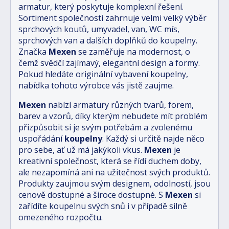
armatur, který poskytuje komplexní řešení.
Sortiment společnosti zahrnuje velmi velký výběr
sprchových koutů, umyvadel, van, WC mís,
sprchových van a dalších doplňků do koupelny.
Značka
Mexen
se zaměřuje na modernost, o
čemž svědčí zajímavý, elegantní design a formy.
Pokud hledáte originální vybavení koupelny,
nabídka tohoto výrobce vás jistě zaujme.
Mexen
nabízí armatury různých tvarů, forem,
barev a vzorů, díky kterým nebudete mít problém
přizpůsobit si je svým potřebám a zvolenému
uspořádání
koupelny
. Každý si určitě najde něco
pro sebe, ať už má jakýkoli vkus.
Mexen
je
kreativní společnost, která se řídí duchem doby,
ale nezapomíná ani na užitečnost svých produktů.
Produkty zaujmou svým designem, odolností, jsou
cenově dostupné a široce dostupné. S
Mexen
si
zařídíte koupelnu svých snů i v případě silně
omezeného rozpočtu.