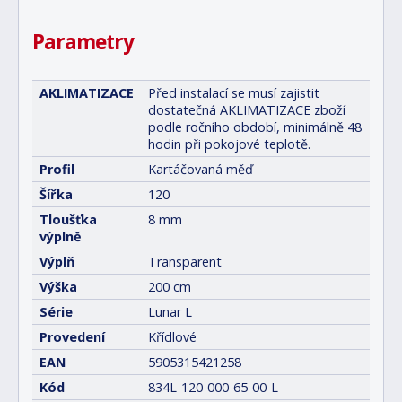
Parametry
AKLIMATIZACE
Před instalací se musí zajistit
dostatečná AKLIMATIZACE zboží
podle ročního období, minimálně 48
hodin při pokojové teplotě.
Profil
Kartáčovaná měď
Šířka
120
Tloušťka
8 mm
výplně
Výplň
Transparent
Výška
200 cm
Série
Lunar L
Provedení
Křídlové
EAN
5905315421258
Kód
834L-120-000-65-00-L