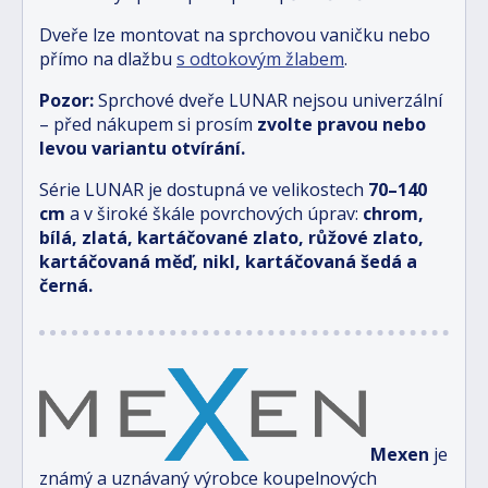
Dveře lze montovat na sprchovou vaničku nebo
přímo na dlažbu
s odtokovým žlabem
.
Pozor:
Sprchové dveře LUNAR nejsou univerzální
– před nákupem si prosím
zvolte pravou nebo
levou variantu otvírání.
Série LUNAR je dostupná ve velikostech
70–140
cm
a v široké škále povrchových úprav:
chrom,
bílá, zlatá, kartáčované zlato, růžové zlato,
kartáčovaná měď, nikl, kartáčovaná šedá a
černá.
Mexen
je
známý a uznávaný výrobce koupelnových