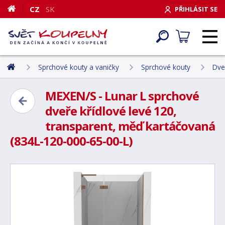
CZ
SK
PŘIHLÁSIT SE
Sprchové kouty a vaničky
Sprchové kouty
Dve
MEXEN/S - Lunar L sprchové
dveře křídlové levé 120,
transparent, měď kartáčovaná
(834L-120-000-65-00-L)