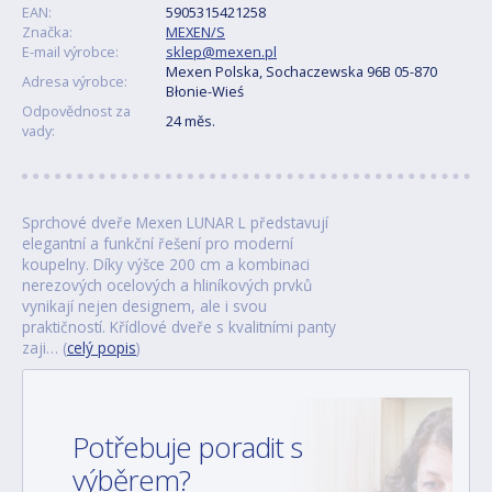
EAN:
5905315421258
Značka:
MEXEN/S
E-mail výrobce:
sklep@mexen.pl
Mexen Polska, Sochaczewska 96B 05-870
Adresa výrobce:
Błonie-Wieś
Odpovědnost za
24 měs.
vady:
Sprchové dveře Mexen LUNAR L představují
elegantní a funkční řešení pro moderní
koupelny. Díky výšce 200 cm a kombinaci
nerezových ocelových a hliníkových prvků
vynikají nejen designem, ale i svou
praktičností. Křídlové dveře s kvalitními panty
zaji… (
celý popis
)
Potřebuje poradit s
výběrem?