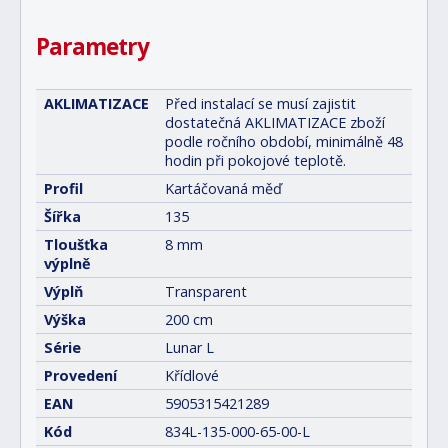
Parametry
AKLIMATIZACE
Před instalací se musí zajistit
dostatečná AKLIMATIZACE zboží
podle ročního období, minimálně 48
hodin při pokojové teplotě.
Profil
Kartáčovaná měď
Šířka
135
Tloušťka
8 mm
výplně
Výplň
Transparent
Výška
200 cm
Série
Lunar L
Provedení
Křídlové
EAN
5905315421289
Kód
834L-135-000-65-00-L