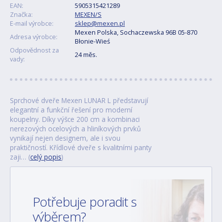
EAN:
5905315421289
Značka:
MEXEN/S
E-mail výrobce:
sklep@mexen.pl
Mexen Polska, Sochaczewska 96B 05-870
Adresa výrobce:
Błonie-Wieś
Odpovědnost za
24 měs.
vady:
Sprchové dveře Mexen LUNAR L představují
elegantní a funkční řešení pro moderní
koupelny. Díky výšce 200 cm a kombinaci
nerezových ocelových a hliníkových prvků
vynikají nejen designem, ale i svou
praktičností. Křídlové dveře s kvalitními panty
zaji… (
celý popis
)
Potřebuje poradit s
výběrem?