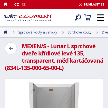
CZ
SK
PŘIHLÁSIT SE
Sprchové kouty a vaničky
Sprchové kouty
Dve
MEXEN/S - Lunar L sprchové
dveře křídlové levé 135,
transparent, měď kartáčovaná
(834L-135-000-65-00-L)