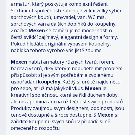
armatur, který poskytuje komplexní řešení.
Sortiment společnosti zahrnuje velmi velký výběr
sprchových koutů, umyvadel, van, WC mís,
sprchových van a dalších doplňků do koupelny.
Značka
Mexen
se zaměřuje na modernost, o
čemž svědčí zajímavý, elegantní design a formy.
Pokud hledáte originální vybavení koupelny,
nabídka tohoto výrobce vás jistě zaujme.
Mexen
nabízí armatury různých tvarů, forem,
barev a vzorů, díky kterým nebudete mít problém
přizpůsobit si je svým potřebám a zvolenému
uspořádání
koupelny
. Každý si určitě najde něco
pro sebe, ať už má jakýkoli vkus.
Mexen
je
kreativní společnost, která se řídí duchem doby,
ale nezapomíná ani na užitečnost svých produktů.
Produkty zaujmou svým designem, odolností, jsou
cenově dostupné a široce dostupné. S
Mexen
si
zařídíte koupelnu svých snů i v případě silně
omezeného rozpočtu.