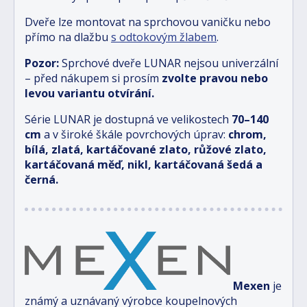
Dveře lze montovat na sprchovou vaničku nebo
přímo na dlažbu
s odtokovým žlabem
.
Pozor:
Sprchové dveře LUNAR nejsou univerzální
– před nákupem si prosím
zvolte pravou nebo
levou variantu otvírání.
Série LUNAR je dostupná ve velikostech
70–140
cm
a v široké škále povrchových úprav:
chrom,
bílá, zlatá, kartáčované zlato, růžové zlato,
kartáčovaná měď, nikl, kartáčovaná šedá a
černá.
Mexen
je
známý a uznávaný výrobce koupelnových