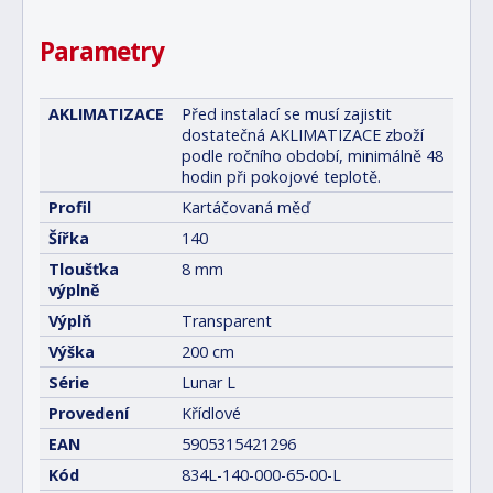
Parametry
AKLIMATIZACE
Před instalací se musí zajistit
dostatečná AKLIMATIZACE zboží
podle ročního období, minimálně 48
hodin při pokojové teplotě.
Profil
Kartáčovaná měď
Šířka
140
Tloušťka
8 mm
výplně
Výplň
Transparent
Výška
200 cm
Série
Lunar L
Provedení
Křídlové
EAN
5905315421296
Kód
834L-140-000-65-00-L