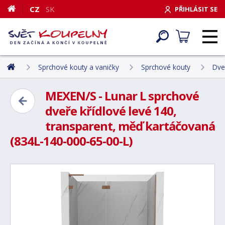
CZ
SK
PŘIHLÁSIT SE
Sprchové kouty a vaničky
Sprchové kouty
Dve
MEXEN/S - Lunar L sprchové
dveře křídlové levé 140,
transparent, měď kartáčovaná
(834L-140-000-65-00-L)