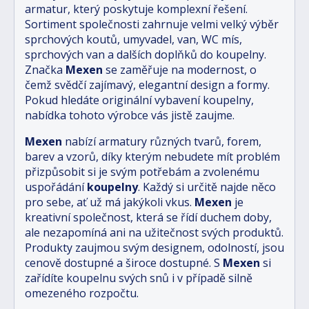
armatur, který poskytuje komplexní řešení.
Sortiment společnosti zahrnuje velmi velký výběr
sprchových koutů, umyvadel, van, WC mís,
sprchových van a dalších doplňků do koupelny.
Značka
Mexen
se zaměřuje na modernost, o
čemž svědčí zajímavý, elegantní design a formy.
Pokud hledáte originální vybavení koupelny,
nabídka tohoto výrobce vás jistě zaujme.
Mexen
nabízí armatury různých tvarů, forem,
barev a vzorů, díky kterým nebudete mít problém
přizpůsobit si je svým potřebám a zvolenému
uspořádání
koupelny
. Každý si určitě najde něco
pro sebe, ať už má jakýkoli vkus.
Mexen
je
kreativní společnost, která se řídí duchem doby,
ale nezapomíná ani na užitečnost svých produktů.
Produkty zaujmou svým designem, odolností, jsou
cenově dostupné a široce dostupné. S
Mexen
si
zařídíte koupelnu svých snů i v případě silně
omezeného rozpočtu.