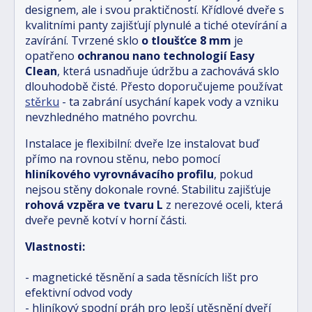
designem, ale i svou praktičností. Křídlové dveře s
kvalitními panty zajišťují plynulé a tiché otevírání a
zavírání. Tvrzené sklo
o tloušťce 8 mm
je
opatřeno
ochranou nano technologií Easy
Clean
, která usnadňuje údržbu a zachovává sklo
dlouhodobě čisté. Přesto doporučujeme používat
stěrku
- ta zabrání usychání kapek vody a vzniku
nevzhledného matného povrchu.
Instalace je flexibilní: dveře lze instalovat buď
přímo na rovnou stěnu, nebo pomocí
hliníkového vyrovnávacího profilu
, pokud
nejsou stěny dokonale rovné. Stabilitu zajišťuje
rohová vzpěra ve tvaru L
z nerezové oceli, která
dveře pevně kotví v horní části.
Vlastnosti:
- magnetické těsnění a sada těsnících lišt pro
efektivní odvod vody
- hliníkový spodní práh pro lepší utěsnění dveří