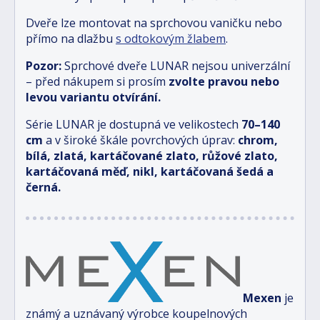
Dveře lze montovat na sprchovou vaničku nebo
přímo na dlažbu
s odtokovým žlabem
.
Pozor:
Sprchové dveře LUNAR nejsou univerzální
– před nákupem si prosím
zvolte pravou nebo
levou variantu otvírání.
Série LUNAR je dostupná ve velikostech
70–140
cm
a v široké škále povrchových úprav:
chrom,
bílá, zlatá, kartáčované zlato, růžové zlato,
kartáčovaná měď, nikl, kartáčovaná šedá a
černá.
Mexen
je
známý a uznávaný výrobce koupelnových