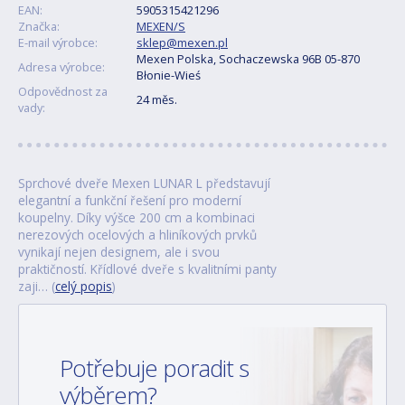
EAN:
5905315421296
Značka:
MEXEN/S
E-mail výrobce:
sklep@mexen.pl
Mexen Polska, Sochaczewska 96B 05-870
Adresa výrobce:
Błonie-Wieś
Odpovědnost za
24 měs.
vady:
Sprchové dveře Mexen LUNAR L představují
elegantní a funkční řešení pro moderní
koupelny. Díky výšce 200 cm a kombinaci
nerezových ocelových a hliníkových prvků
vynikají nejen designem, ale i svou
praktičností. Křídlové dveře s kvalitními panty
zaji… (
celý popis
)
Potřebuje poradit s
výběrem?