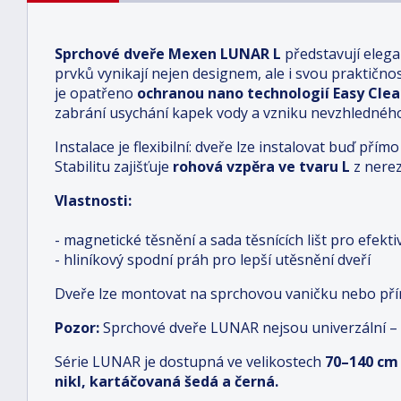
Sprchové dveře Mexen LUNAR L
představují elega
prvků vynikají nejen designem, ale i svou praktičnost
je opatřeno
ochranou nano technologií Easy Cle
zabrání usychání kapek vody a vzniku nevzhledné
Instalace je flexibilní: dveře lze instalovat buď př
Stabilitu zajišťuje
rohová vzpěra ve tvaru L
z nerez
Vlastnosti:
- magnetické těsnění a sada těsnících lišt pro efekt
- hliníkový spodní práh pro lepší utěsnění dveří
Dveře lze montovat na sprchovou vaničku nebo př
Pozor:
Sprchové dveře LUNAR nejsou univerzální 
Série LUNAR je dostupná ve velikostech
70–140 cm
nikl, kartáčovaná šedá a černá.