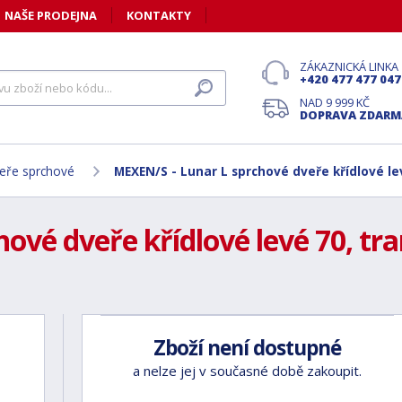
NAŠE PRODEJNA
KONTAKTY
ZÁKAZNICKÁ LINKA
+420 477 477 047
NAD 9 999 KČ
DOPRAVA ZDARM
eře sprchové
MEXEN/S - Lunar L sprchové dveře křídlové le
ové dveře křídlové levé 70, tr
Zboží není dostupné
a nelze jej v současné době zakoupit.