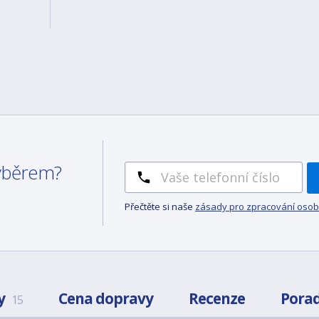
výběrem?
Přečtěte si naše
zásady pro zpracování osob
y
Cena dopravy
Recenze
Pora
15