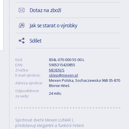
Dotaz na zboží
Jak se starat o výrobky
Sdílet
Kód:
834L-070-000-55-00-L
EAN:
5905315420855
Značka:
MEXEN/S
E-mail výrobce:
sklep@mexen.pl
Mexen Polska, Sochaczewska 96B 05-870
Adresa výrobce:
Błonie-Wieś
Odpovědnost
24 měs.
za vady:
Sprchové dveře Mexen LUNAR L
představují elegantní a funkční řešení