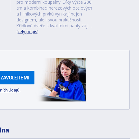
pro moderní koupelny. Díky výšce 200
cm a kombinaci nerezových ocelových
a hliníkových prvků vynikají nejen
designem, ale i svou praktičností.
Křídlové dveře s kvalitními panty zaji…
(
celý popis
)
ZAVOLEJTE MI
ních údajů
.
dna