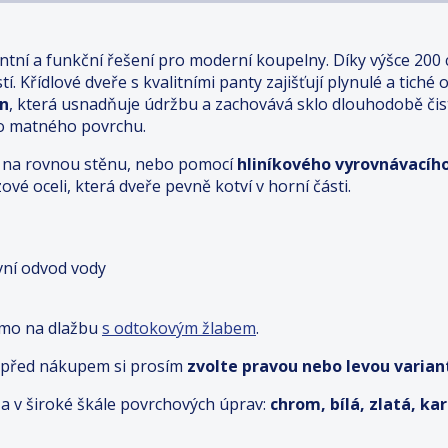
ntní a funkční řešení pro moderní koupelny. Díky výšce 200
í. Křídlové dveře s kvalitními panty zajišťují plynulé a tiché 
an
, která usnadňuje údržbu a zachovává sklo dlouhodobě či
ho matného povrchu.
ímo na rovnou stěnu, nebo pomocí
hliníkového vyrovnávacího
ové oceli, která dveře pevně kotví v horní části.
ivní odvod vody
ímo na dlažbu
s odtokovým žlabem
.
– před nákupem si prosím
zvolte pravou nebo levou variant
a v široké škále povrchových úprav:
chrom, bílá, zlatá, k