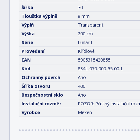
Šířka
70
Tloušťka výplně
8 mm
Výplň
Transparent
Výška
200 cm
Série
Lunar L
Provedení
Křídlové
EAN
5905315420855
Kód
834L-070-000-55-00-L
Ochranný povrch
Ano
Šířka otvoru
400
Bezpečnostní sklo
Ano
Instalační rozměr
POZOR: Přesný instalační rozm
Výrobce
Mexen