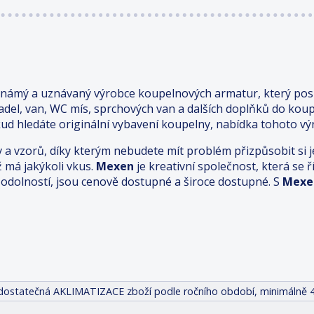
známý a uznávaný výrobce koupelnových armatur, který posk
adel, van, WC mís, sprchových van a dalších doplňků do kou
ud hledáte originální vybavení koupelny, nabídka tohoto výr
v a vzorů, díky kterým nebudete mít problém přizpůsobit s
ž má jakýkoli vkus.
Mexen
je kreativní společnost, která se
odolností, jsou cenově dostupné a široce dostupné. S
Mexe
it dostatečná AKLIMATIZACE zboží podle ročního období, minimálně 4