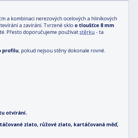
 cm a kombinaci nerezových ocelových a hliníkových
otevírání a zavírání. Tvrzené sklo
o tloušťce 8 mm
sté. Přesto doporučujeme používat
stěrku
- ta
 profilu
, pokud nejsou stěny dokonale rovné.
u otvírání.
artáčované zlato, růžové zlato, kartáčovaná měď,