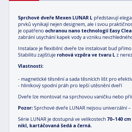
Sprchové dveře Mexen LUNAR L
představují elega
prvků vynikají nejen designem, ale i svou praktičnost
je opatřeno
ochranou nano technologií Easy Cle
zabrání usychání kapek vody a vzniku nevzhledné
Instalace je flexibilní: dveře lze instalovat buď př
Stabilitu zajišťuje
rohová vzpěra ve tvaru L
z nerez
Vlastnosti:
- magnetické těsnění a sada těsnících lišt pro efekt
- hliníkový spodní práh pro lepší utěsnění dveří
Dveře lze montovat na sprchovou vaničku nebo př
Pozor:
Sprchové dveře LUNAR nejsou univerzální 
Série LUNAR je dostupná ve velikostech
70–140 cm
nikl, kartáčovaná šedá a černá.