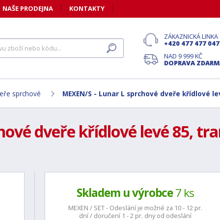
NAŠE PRODEJNA
KONTAKTY
ZÁKAZNICKÁ LINKA
+420 477 477 047
NAD 9 999 KČ
DOPRAVA ZDARM
eře sprchové
MEXEN/S - Lunar L sprchové dveře křídlové le
ové dveře křídlové levé 85, tr
Skladem u výrobce
7 ks
MEXEN / SET - Odeslání je možné za 10 - 12 pr.
dní / doručení 1 - 2 pr. dny od odeslání