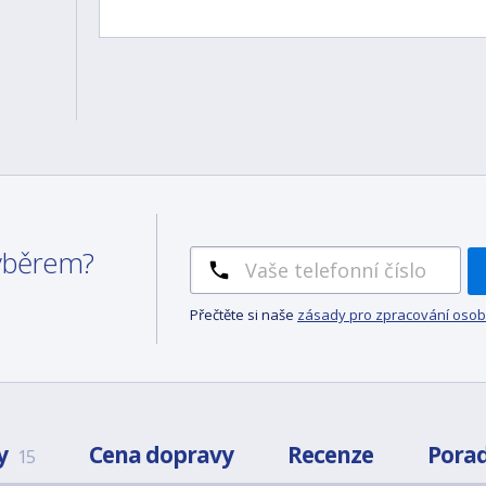
výběrem?
Přečtěte si naše
zásady pro zpracování osob
y
Cena dopravy
Recenze
Pora
15