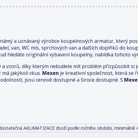
známý a uznávaný výrobce koupelnových armatur, který posk
adel, van, WC mís, sprchových van a dalších doplňků do kou
ud hledáte originální vybavení koupelny, nabídka tohoto výr
v a vzorů, díky kterým nebudete mít problém přizpůsobit s
ž má jakýkoli vkus.
Mexen
je kreativní společnost, která se
odolností, jsou cenově dostupné a široce dostupné. S
Mexe
it dostatečná AKLIMATIZACE zboží podle ročního období, minimálně 4