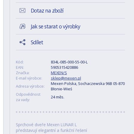
Dotaz na zboží
Jak se starat o výrobky
Sdílet
Kód:
834L-085-000-55-00-L
EAN:
5905315420886
Značka:
MEXEN/S
E-mail výrobce:
sklep@mexen.pl
Mexen Polska, Sochaczewska 96B 05-870
Adresa výrobce:
Błonie-Wieś
Odpovědnost
24 měs.
za vady:
Sprchové dveře Mexen LUNAR L
představují elegantní a funkční řešení