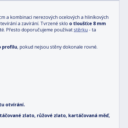
 cm a kombinaci nerezových ocelových a hliníkových
otevírání a zavírání. Tvrzené sklo
o tloušťce 8 mm
sté. Přesto doporučujeme používat
stěrku
- ta
 profilu
, pokud nejsou stěny dokonale rovné.
u otvírání.
artáčované zlato, růžové zlato, kartáčovaná měď,