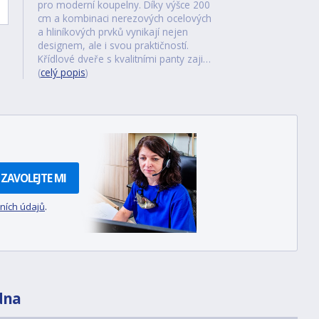
pro moderní koupelny. Díky výšce 200
cm a kombinaci nerezových ocelových
a hliníkových prvků vynikají nejen
designem, ale i svou praktičností.
Křídlové dveře s kvalitními panty zaji…
(
celý popis
)
ZAVOLEJTE MI
ních údajů
.
dna