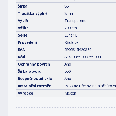
Šířka
85
Tloušťka výplně
8 mm
Výplň
Transparent
Výška
200 cm
Série
Lunar L
Provedení
Křídlové
EAN
5905315420886
Kód
834L-085-000-55-00-L
Ochranný povrch
Ano
Šířka otvoru
550
Bezpečnostní sklo
Ano
Instalační rozměr
POZOR: Přesný instalační rozm
Výrobce
Mexen