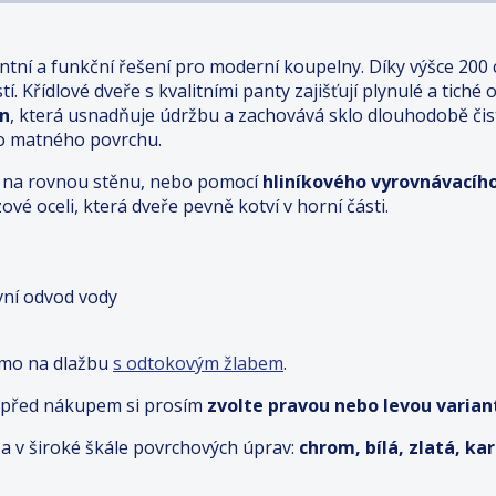
ntní a funkční řešení pro moderní koupelny. Díky výšce 200
í. Křídlové dveře s kvalitními panty zajišťují plynulé a tiché 
an
, která usnadňuje údržbu a zachovává sklo dlouhodobě či
ho matného povrchu.
ímo na rovnou stěnu, nebo pomocí
hliníkového vyrovnávacího
ové oceli, která dveře pevně kotví v horní části.
ivní odvod vody
ímo na dlažbu
s odtokovým žlabem
.
– před nákupem si prosím
zvolte pravou nebo levou variant
a v široké škále povrchových úprav:
chrom, bílá, zlatá, k