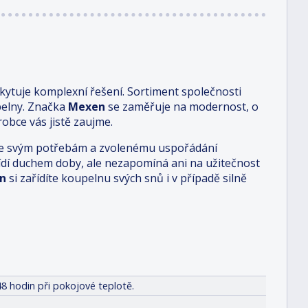
ytuje komplexní řešení. Sortiment společnosti
pelny. Značka
Mexen
se zaměřuje na modernost, o
obce vás jistě zaujme.
i je svým potřebám a zvolenému uspořádání
 řídí duchem doby, ale nezapomíná ani na užitečnost
n
si zařídíte koupelnu svých snů i v případě silně
8 hodin při pokojové teplotě.